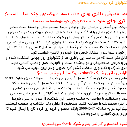
ولوژی کره korean technology
مر مصرفی باتری های
چند سال است؟
شارک shark نیروگستران
اتری های
شارک shark تکنولوژی کره korean technology
رکت نیروگستران خراسان برای تولید و عرضه محصولاتش توانسته است تمامی
واهینامه های داخلی را اخذ کند و استاندارد های لازم در جهت روند تولید باتری را
به طور کامل رعایت می کند. باتری‌های این شرکت دارای ضمانت نامه های 15 تا 18
اه هستند.
کیفیت باتری شارک shark تکنولوژی کره
:
البته بررسی های تجربی
نشان داده است که محصولات نیروگستران خراسان حداقل ۲ سال و غالباً تا ۳ سال
ر خودرو شما بدون مشکل خاصی برق خودرو را تامین خواهند کرد.
ابل ذکر است که در ساخت این باطری ها از تکنولوژی روز جهانی استفاده شده و
یز با طراحی منحصربفردی تولیدشده است و قابلیت حمل و نصب آسانی دارند.
اتری شارک با تکنولوژی ساخت کشور کره جنوبی و در ایران تولید می شود.
رانتی باتری شارک shark نیروگستران چقدر است؟
تمامی محصولات این شرکت شامل گارانتی می شوند. محصولات باتری شارک shark
نیروگستران با توجه به میزان آمپر بین 12 تا 18 ماه شامل گارانتی هستند که
رصورت فعال سازی حدود یکماه به صورت تشویقی افزایش می یابد.در تمامی
حصولات باتری نیروگستران، مدت زمان و شرایط گارانتی به طور کامل قید می
ود و میتوانید با مراجعه به سایت رسمی این شرکت، از منوی بررسی، شرایط
ارانتی محصولات را مطالعه کنید. همچنین از دارای یک اینترنت پر سرعت نیستید،
میتوانید در به سامانه 30004547 بارکد محصول خریداری کرده تان را ارسال کنید تا
اریخ پایان گارانتی را متوجه شوید.
حوه فعالسازی گارانتی باتری شارک shark نیروگستران: