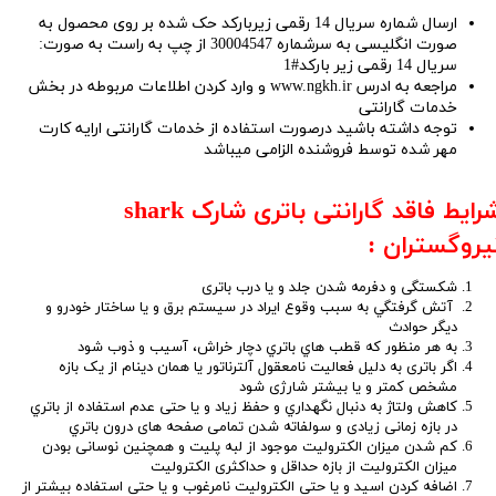
ارسال شماره سریال 14 رقمی زیربارکد حک شده بر روی محصول به
صورت انگلیسی به سرشماره 30004547 از چپ به راست به صورت:
سریال 14 رقمی زیر بارکد#1
مراجعه به ادرس www.ngkh.ir و وارد کردن اطلاعات مربوطه در بخش
خدمات گارانتی
توجه داشته باشید درصورت استفاده از خدمات گارانتی ارایه کارت
مهر شده توسط فروشنده الزامی میباشد
شرایط فاقد گارانتی باتری شارک shark
یروگستران :
شکستگی و دفرمه شدن جلد و یا درب باتری
آتش گرفتگي به سبب وقوع ایراد در سيستم برق و یا ساختار خودرو و
دیگر حوادث
به هر منظور که قطب ‌هاي باتري دچار خراش، آسیب و ذوب شود
اگر باتری به دلیل فعالیت نامعقول آلترناتور یا همان دینام از یک بازه
مشخص کمتر و یا بیشتر شارژی شود
کاهش ولتاژ به دنبال نگهداري و حفظ زياد و يا حتی عدم استفاده از باتري
در بازه زمانی زیادی و سولفاته شدن تمامی صفحه های درون باتري
کم شدن میزان الكتروليت موجود از لبه پليت و همچنین نوسانی بودن
میزان الکترولیت از بازه حداقل و حداکثری الکترولیت
اضافه کردن اسيد و يا حتی الكتروليت نامرغوب و يا حتی استفاده بیشتر از