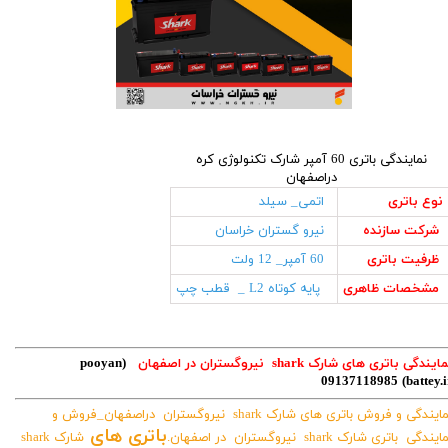
نمایندگی باتری 60 آمپر شارک تکنولوژی کره
دراصفهان
نوع باتری
اتمی_ سیلد
شرکت سازنده
نیرو گستران خراسان
ظرفیت باتری
60 آمپر_ 12 ولت
مشخصات ظاهری
پایه کوتاه L2 _ قطب چپ
ایندگی باتری های شارک shark نیروگستران در اصفهان
(pooyan
09137118985
battey.i
نمایندگی و فروش باتری های شارک shark نیروگستران دراصفهان_فروش و
باتری های
ایندگی باتری شارک shark نیروگستران در اصفهان.
شارک shark