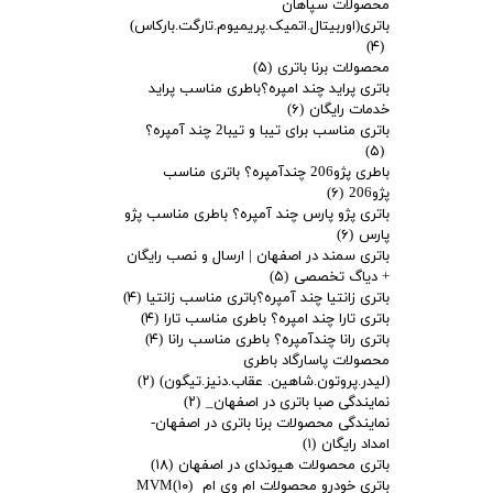
محصولات سپاهان
باتری(اوربیتال.اتمیک.پریمیوم.تارگت.بارکاس)
(۴)
محصولات برنا باتری
(۵)
باتری پراید چند امپره؟باطری مناسب پراید
خدمات رایگان
(۶)
باتری مناسب برای تیبا و تیبا2 چند آمپره؟
(۵)
باطری پژو206 چندآمپره؟ باتری مناسب
پژو206
(۶)
باتری پژو پارس چند آمپره؟ باطری مناسب پژو
پارس
(۶)
باتری سمند در اصفهان | ارسال و نصب رایگان
+ دیاگ تخصصی
(۵)
باتری زانتیا چند آمپره؟باتری مناسب زانتیا
(۴)
باتری تارا چند امپره؟ باطری مناسب تارا
(۴)
باتری رانا چندآمپره؟ باطری مناسب رانا
(۴)
محصولات پاسارگاد باطری
(لیدر.پروتون.شاهین. عقاب.دنیز.تیگون)
(۲)
نمایندگی صبا باتری در اصفهان_
(۲)
نمایندگی محصولات برنا باتری در اصفهان-
امداد رایگان
(۱)
باتری محصولات هیوندای در اصفهان
(۱۸)
باتری خودرو محصولات ام وی ام MVM
(۱۰)