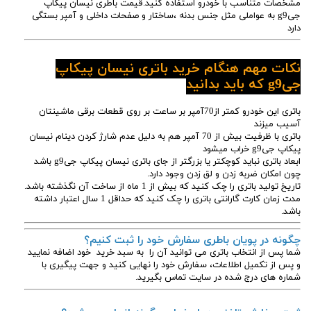
مشخصات متناسب با خودرو استفاده کنید.قیمت باطری نیسان پیکاپ
جیg9 به عواملی مثل جنس بدنه ،ساختار و صفحات داخلی و آمپر بستگی
دارد
نکات مهم هنگام خرید باتری نیسان پیکاپ
جیg9 که باید بدانید
باتری این خودرو کمتر از70آمپر بر ساعت بر روی قطعات برقی ماشینتان
آسیب میزند
باتری با ظرفیت بیش از 70 آمپر هم به دلیل عدم شارژ کردن دینام نیسان
پیکاپ جیg9 خراب میشود
ابعاد باتری نباید کوچکتر یا بزرگتر از جای باتری نیسان پیکاپ جیg9 باشد
چون امکان ضربه زدن و لق زدن وجود دارد.
تاریخ تولید باتری را چک کنید که بیش از 1 ماه از ساخت آن نگذشته باشد.
مدت زمان کارت گارانتی باتری را چک کنید که حداقل 1 سال اعتبار داشته
باشد.
چگونه در پویان باطری سفارش خود را ثبت کنیم؟
شما پس از انتخاب باتری می توانید آن را به سبد خرید خود اضافه نمایید
و پس از تکمیل اطلاعات، سفارش خود را نهایی کنید و جهت پیگیری با
شماره های درج شده در سایت تماس بگیرید.