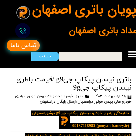
ویان باتری اصفهان
مداد باتری اصفهان
تماس باما
جستجو
باتری نیسان پیکاپ جیg9 /قیمت باطری
نیسان پیکاپ جی9g
۲۸ اردیبهشت ۱۴۰۳
باتری خودرو محصولات بهمن موتور
،
باتری
خودرو های بهمن موتور دراصفهان/ارسال رایگان دراصفهان
نمایندگی باتری خودرو نیسان پیکاپ جیg9 درشهراصفهان
09137118985
(pooyan-battery.ir)