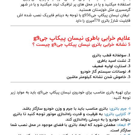
استفاده میکنید و یا در محل های پر ترافیک تردد میکنید و یا در شهر
گرمسیری مثل خوزستان هستید.
لیفان نیسان پیکاپ جیg956 با توجه به دینام فابریک نصب شده اش
قابلیت شارژ باتری 70آمپری را دارد
علایم خرابی باطری نیسان پیکاپ جیg9
5 نشانه خرابی باتری نیسان پیکاپ جیg9 چیست ؟
1. سولفاته قطب باتری
2. نشت اسید باطری
3. استارت اولیه ضعیف
4. نوسانات سیستم گاز خودرو
5. خاموش شدن نشانه کیلومتر ماشین
برای تهیه باتری مناسب برای خودروی نیسان پیکاپ جیg9، باید به موارد زیر
توجه کنید:
۱- جرم باتری:
باتری مناسب باید با جرم و وزن خودرو سازگار باشد.
۲- کارایی باتری:
به ظرفیت و قدرت راه‌اندازی موتور توجه کنید تا باتری
بتواند خودرو را به درستی راه‌اندازی کند.
۳- ابعاد:
مطمئن شوید که ابعاد باتری با فضای موجود در محل نصب شما
سازگار است.