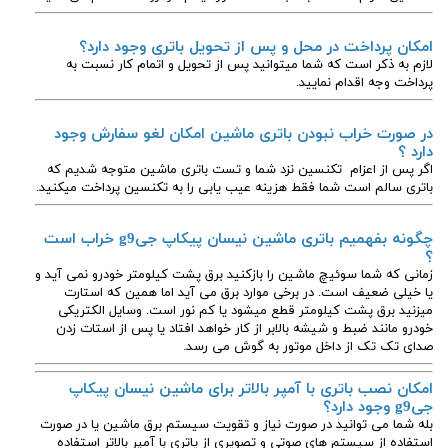
امکان پرداخت در محل و پس از تحویل باتری وجود دارد؟
لازم به ذکر است که شما میتوانید پس از تحویل و اتمام کار نسبت به
پرداخت وجه اقدام نمایید.
در صورت خراب نبودن باتری ماشین امکان لغو سفارش وجود
دارد ؟
اگر پس از اعزام تکنسین نزد شما و تست باتری ماشین متوجه شدیم که
باتری سالم است شما فقط هزینه عیب یابی را به تکنسین پرداخت میکنید.
چگونه بفهمیم باتری ماشین نیسان پیکاپ جیg9 خراب است
؟
زمانی که شما سوئیچ ماشین را بازکنید برق پشت کیلومتر خودرو نمی آید و
یا خیلی ضعیف است. در برخی موارد برق می آید اما همین که استارت
میزنید برق پشت کیلومتر قطع میشود یا کم نور است. وسایل الکتریکی
خودرو مانند ضبط و شیشه بالابر از کار خواهد افتاد یا پس از استات زدن
صدای تک تک از داخل موتور به گوش می رسد.
امکان نصب باتری با آمپر بالاتر برای ماشین نیسان پیکاپ
جیg9 وجود دارد؟
بله شما می توانید در صورت نیاز و تقویت سیستم برق ماشین یا در صورت
استفاده از سیستم های صوتی و تصویری از یاتری با آمپر بالاتر استفاده