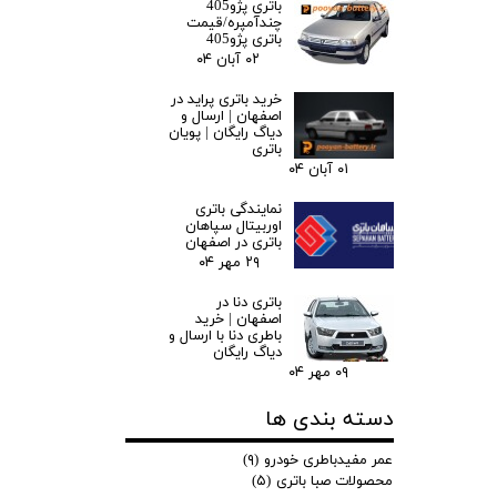
باتری پژو405
چندآمپره/قیمت
باتری پژو405
۰۲ آبان ۰۴
خرید باتری پراید در
اصفهان | ارسال و
دیاگ رایگان | پویان
باتری
۰۱ آبان ۰۴
نمایندگی باتری
اوربیتال سپاهان
باتری در اصفهان
۲۹ مهر ۰۴
باتری دنا در
اصفهان | خرید
باطری دنا با ارسال و
دیاگ رایگان
۰۹ مهر ۰۴
دسته بندی ها
عمر مفیدباطری خودرو
(۹)
محصولات صبا باتری
(۵)