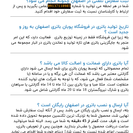
ثبت سفارش تلفنی در اصفهان چگونه انجام می شود؟
شما در هر لحظه می توانید با شماره
09137118985
تماس بگیرید و پس از
ارتباط با کارشناسان نسبت به ثبت سفارش خود اقدام کنید.
تاریخ تولید باتری در فروشگاه پویان باتری اصفهان به روز و
جدید است ؟
بله زیرا این فروشگاه فقط در زمینه توزیع باتری فعالیت دارد، که این امر
منجر به جایگزینی باتری های تازه تولید و نماندن باتری در انبار مجموعه می
شود.
آیا باتری دارای ضمانت و اصالت کالا می باشد ؟
تمام محصولاتی که توسط پویان باتری برای شما ارسال می شود دارای
گارانتی معتبر می باشد که ضمانت آن طی برگه و یا در سامانه (با
مشخصات شما) فعال می شود، که با توجه به شرکت های تولید کننده
متفاوت است. مثلا صبا و برنا باتری بین 12 ماه تا 14 ماه گارانتی یا سپاهان
باتری و شارک نیروگستران 18 ماه تا 20 ماه گارانتی شامل می شود.
آیا ارسال و نصب باتری در اصفهان رایگان است ؟
بله، ارسال و نصب باتری رایگان می باشد. پس از آنکه ثبت سفارش شما
نهایی شد، محصول شما به نزدیک ترین تکنسین مجموعه تحویل داده شده
است و ظرف مدت
کمتر از 45 دقیقه
به شما می رسد. البته شما میتوانید
ساعت دریافت محصول را عقب‌تر بندازید. هچنین پس از تعویض باتری،
تکنسین اعزام شده نسبت به تست شارژ دینام خودرو شما اقدام می نماید.