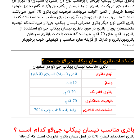
باطری
نیسان پیکاپ جیg9 را برحسب نوع آن (اتمی یا اسیدی) و آمپراژ آن
دسته بندی می‌کنند. باطری اولیه نیسان پیکاپ جیg9 هنگام تحویل خودرو
توسط خریدار از اتمی ۱۲ولت می‌باشد. ظرفیت این باتری 70 آمپر می‌باشد.
البته شما می‌توانید از باتری‌های دیگری نیز برای ماشین خود استفاده کنید.
باتری اتمی نوع دیگر باتری مصرفی نیسان پیکاپ جیg9 می‌باشد.که توصیه
متخصصان پویان باتری در مورد باطری نیسان پیکاپ جیg9 استفاده از
باتری با آمپر های 70 آمپر میباشد که محصولات صباباتری,سپاهان
باتری,برناباتری و شارک از گزینه های مناسب و کیفیتی خوب برخوردار
هستند.
مشخصات باتری نیسان پیکاپ جیg9 چیست ؟
باتری مناسب نیسان پیکاپ جیg9 در اصفهان
نوع باتری
اتمی (سیلد)-اسیدی (آبخور)
ولتاژ
12ولت
باتری فابریک
70 آمپر
ظرفیت حداکثری
70 آمپر
مشخصات ظاهری
پایه بلند قطب چپ 7024
باتری مناسب نیسان پیکاپ جیg9 کدام است ؟
باتری استاندارد لیفان x70 در اصل همان باتری فابریک است که کارخانه