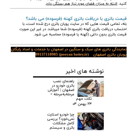
کنید.
البته به میزان فضای مورد نیاز هم بستگی دارد
.
قیمت باتری با دریافت باتری کهنه (فرسوده) می باشد؟
بله، تمامی قیمت هایی که در سایت پویان باتری درج شده است، با
احتساب دریافت باتری کهنه (فرسوده) شما میباشد. در غیر این صورت
قیمت باتری بدون داغی (کهنه یا فرسوده) محاسبه می شود.
نمایندگی باتری های سبک و سنگین در اصفهان با خدمات و امداد رایگان
پویان باتری اصفهان
(pooyan battey.ir)
09137118985
نوشته های اخیر
راهنمای نصب
باتری خودرو در
اصفهان | آموزش
مرحله‌به‌مرحله +
نکات مهم
۲۴ بهمن ۰۴
چرا خودرو استارت
نمی‌خورد؟ بررسی
کامل مشکلات
باتری و سیستم