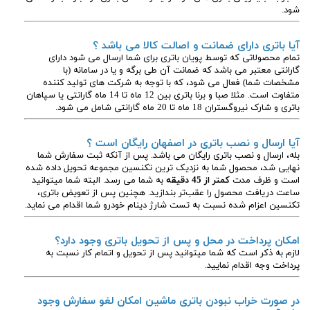
شود.
آیا باتری دارای ضمانت و اصالت کالا می باشد ؟
تمام محصولاتی که توسط پویان باتری برای شما ارسال می شود دارای
گارانتی معتبر می باشد که ضمانت آن طی برگه و یا در سامانه (با
مشخصات شما) فعال می شود، که با توجه به شرکت های تولید کننده
متفاوت است. مثلا صبا و برنا باتری بین 12 ماه تا 14 ماه گارانتی یا سپاهان
باتری و شارک نیروگستران 18 ماه تا 20 ماه گارانتی شامل می شود.
آیا ارسال و نصب باتری در اصفهان رایگان است ؟
بله، ارسال و نصب باتری رایگان می باشد. پس از آنکه ثبت سفارش شما
نهایی شد، محصول شما به نزدیک ترین تکنسین مجموعه تحویل داده شده
است و ظرف مدت
کمتر از 45 دقیقه
به شما می رسد. البته شما میتوانید
ساعت دریافت محصول را عقب‌تر بندازید. هچنین پس از تعویض باتری،
تکنسین اعزام شده نسبت به تست شارژ دینام خودرو شما اقدام می نماید.
امکان پرداخت در محل و پس از تحویل باتری وجود دارد؟
لازم به ذکر است که شما میتوانید پس از تحویل و اتمام کار نسبت به
پرداخت وجه اقدام نمایید.
در صورت خراب نبودن باتری ماشین امکان لغو سفارش وجود