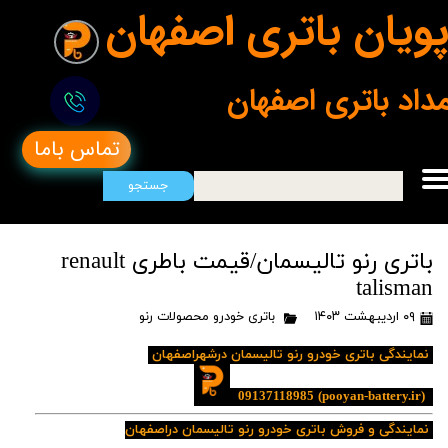
ویان باتری اصفهان
مداد باتری اصفهان
تماس باما
جستجو
باتری رنو تالیسمان/قیمت باطری renault
talisman
۰۹ اردیبهشت ۱۴۰۳
باتری خودرو محصولات رنو
نمایندگی باتری خودرو رنو تالیسمان درشهراصفهان
09137118985
(pooyan-battery.ir)
نمایندگی و فروش باتری خودرو رنو تالیسمان دراصفهان