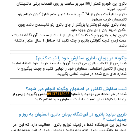
باتری این خودرو کمتر از66آمپر بر ساعت بر روی قطعات برقی ماشینتان
آسیب میزند
باتری با ظرفیت بیش از 74 آمپر هم به دلیل عدم شارژ کردن دینام رنو
تالیسمان خراب میشود
ابعاد باتری نباید کوچکتر یا بزرگتر از جای باتری رنو تالیسمان باشد چون
امکان ضربه زدن و لق زدن وجود دارد.
تاریخ تولید باتری را چک کنید که بیش از 1 ماه از ساخت آن نگذشته باشد.
مدت زمان کارت گارانتی باتری را چک کنید که حداقل 1 سال اعتبار داشته
باشد.
چگونه در پویان باطری سفارش خود را ثبت کنیم؟
شما پس از انتخاب باتری می توانید آن را به سبد خرید خود اضافه نمایید
و پس از تکمیل اطلاعات، سفارش خود را نهایی کنید و جهت پیگیری با
شماره های درج شده در سایت تماس بگیرید.
ثبت سفارش تلفنی در اصفهان چگونه انجام می شود؟
شما در هر لحظه می توانید با شماره
09137118985
تماس بگیرید و پس از
ارتباط با کارشناسان نسبت به ثبت سفارش خود اقدام کنید.
تاریخ تولید باتری در فروشگاه پویان باتری اصفهان به روز و
جدید است ؟
بله زیرا این فروشگاه فقط در زمینه توزیع باتری فعالیت دارد، که این امر
منجر به جایگزینی باتری های تازه تولید و نماندن باتری در انبار مجموعه می