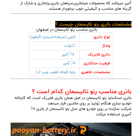
آمپر میباشد که محصولات صباباتری,سپاهان باتری,برناباتری و شارک از
گزینه های مناسب و کیفیتی خوب برخوردار هستند.
مشخصات باتری رنو تالیسمان چیست ؟
باتری مناسب رنو تالیسمان در اصفهان
نوع باتری
اتمی (سیلد)-اسیدی (آبخور)
ولتاژ
12ولت
باتری فابریک
74 آمپر
ظرفیت حداکثری
74 آمپر
مشخصات ظاهری
پایه کوتاه قطب چپ L2
باتری مناسب رنو تالیسمان کدام است ؟
باتری استاندارد رنو تالیسمان در اصل همان باتری فابریک است که کارخانه
خودرو سازی هنگام تولید بر روی ماشین قرار میدهد
شرکت سازنده بر روی خودرو های مدل رنو تالیسمان از باتری 74
آمپری استفاده میکند.