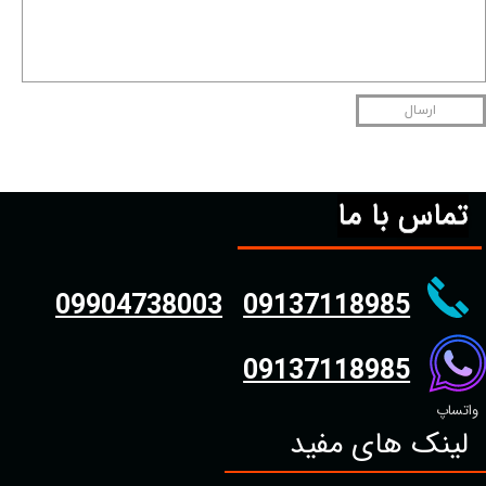
ارسال
تماس با ما
09904738003
09137118985
09137118985
واتساپ
لینک های مفید