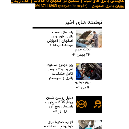
نمایندگی باتری های سبک و سنگین در اصفهان با خدمات و امداد رایگان
پویان باتری اصفهان
(pooyan battey.ir)
09137118985
نوشته های اخیر
راهنمای نصب
باتری خودرو در
اصفهان | آموزش
مرحله‌به‌مرحله +
نکات مهم
۲۴ بهمن ۰۴
چرا خودرو استارت
نمی‌خورد؟ بررسی
کامل مشکلات
باتری و سیستم
برق خودرو
۱۴ دی ۰۴
دلایل روشن شدن
چراغ ABS خودرو و
راهنمای رفع آن
۱۸ آذر ۰۴
فواید ضدیخ برای
خودرو؛ چرا استفاده