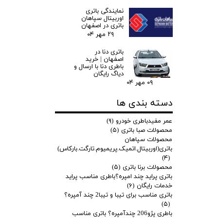
نمایندگی باتری
اوربیتال سپاهان
باتری در اصفهان
۲۹ مهر ۰۴
باتری دنا در
اصفهان | خرید
باطری دنا با ارسال و
دیاگ رایگان
۰۹ مهر ۰۴
دسته بندی ها
عمر مفیدباطری خودرو
(۹)
محصولات صبا باتری
(۵)
محصولات سپاهان
باتری(اوربیتال.اتمیک.پریمیوم.تارگت.بارکاس)
(۴)
محصولات برنا باتری
(۵)
باتری پراید چند امپره؟باطری مناسب پراید
خدمات رایگان
(۶)
باتری مناسب برای تیبا و تیبا2 چند آمپره؟
(۵)
باطری پژو206 چندآمپره؟ باتری مناسب