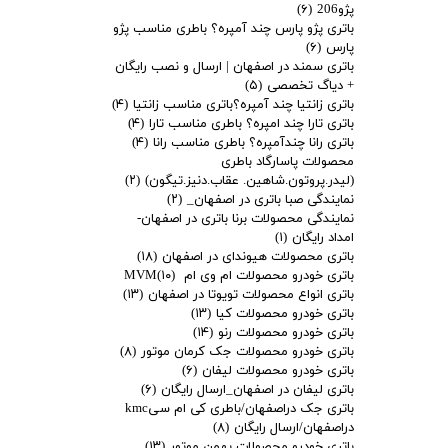
پژو206
(۶)
باتری پژو پارس چند آمپره؟ باطری مناسب پژو
پارس
(۶)
باتری سمند در اصفهان | ارسال و نصب رایگان
+ دیاگ تخصصی
(۵)
باتری زانتیا چند آمپره؟باتری مناسب زانتیا
(۴)
باتری تارا چند امپره؟ باطری مناسب تارا
(۴)
باتری رانا چندآمپره؟ باطری مناسب رانا
(۴)
محصولات پاسارگاد باطری
(لیدر.پروتون.شاهین. عقاب.دنیز.تیگون)
(۲)
نمایندگی صبا باتری در اصفهان_
(۲)
نمایندگی محصولات برنا باتری در اصفهان-
امداد رایگان
(۱)
باتری محصولات هیوندای در اصفهان
(۱۸)
باتری خودرو محصولات ام وی ام MVM
(۱۰)
باتری انواع محصولات تویوتا در اصفهان
(۱۳)
باتری خودرو محصولات کیا
(۱۳)
باتری خودرو محصولات رنو
(۱۴)
باتری خودرو محصولات جک کرمان موتور
(۸)
باتری خودرو محصولات لیفان
(۶)
باتری لیفان در اصفهان_ارسال رایگان
(۶)
باتری جک دراصفهان/باطری کی ام سیkmc
دراصفهان/ارسال رایگان
(۸)
باتری خودرو محصولات بهمن موتور
(۱۳)