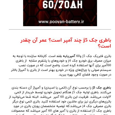
باطری جک j5 چند آمپر است؟ عمر آن چقدر
است؟
باتری فابریک جک j5 و60
آمپرپایه بلند
است. کارخانه سازنده با توجه به
میزان مصرف برق خودرو جک j4 و خودروهای با پلتفرم مشابه از باطری
60آمپر برای آنها استفاده کرده است. واضح است که در صورت نصب
سیستم صوتی یا چراغ‌های ویژه در خودرو بهتر است از باتری با آمپراژ بالاتر
در صورت وجود فضای کافی بهره ببرید.
باطری جک j5
را برحسب نوع آن (اتمی یا اسیدی) و آمپراژ آن دسته بندی
می‌کنند. باطری اولیه جک j5 هنگام تحویل خودرو توسط خریدار از اتمی
۱۲ولت می‌باشد. ظرفیت این باتری 60 آمپر می‌باشد. البته شما می‌توانید از
باتری‌های دیگری نیز برای ماشین خود استفاده کنید. باتری اتمی نوع دیگر
باتری مصرفی جک j4 می‌باشد.که توصیه متخصصان پویان باتری در مورد
باطری جک j5 استفاده از باتری با آمپر های 60 آمپر میباشد که محصولات