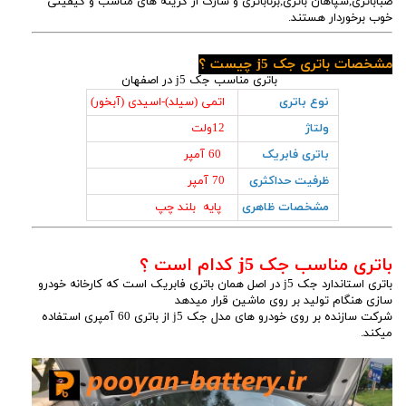
صباباتری,سپاهان باتری,برناباتری و شارک از گزینه های مناسب و کیفیتی
خوب برخوردار هستند.
مشخصات باتری جک j5 چیست ؟
باتری مناسب جک j5 در اصفهان
نوع باتری
اتمی (سیلد)-اسیدی (آبخور)
ولتاژ
12ولت
باتری فابریک
60 آمپر
ظرفیت حداکثری
70 آمپر
مشخصات ظاهری
پایه بلند چپ
باتری مناسب جک j5 کدام است ؟
باتری استاندارد جک j5 در اصل همان باتری فابریک است که کارخانه خودرو
سازی هنگام تولید بر روی ماشین قرار میدهد
شرکت سازنده بر روی خودرو های مدل جک j5 از باتری 60 آمپری استفاده
میکند.