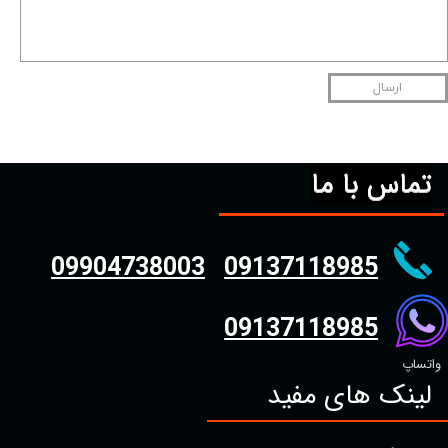
ارسال
تماس با ما
09904738003
09137118985
09137118985
واتساپ
لینک های مفید