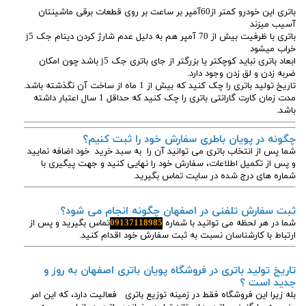
باتری این خودرو کمتر از60آمپر بر ساعت بر روی قطعات برقی ماشینتان
آسیب میزند
باتری با ظرفیت بیش از 70 آمپر هم به دلیل عدم شارژ کردن دینام جک j5
خراب میشود
ابعاد باتری نباید کوچکتر یا بزرگتر از جای باتری جک j5 باشد چون امکان
ضربه زدن و لق زدن وجود دارد.
تاریخ تولید باتری را چک کنید که بیش از 1 ماه از ساخت آن نگذشته باشد.
مدت زمان کارت گارانتی باتری را چک کنید که حداقل 1 سال اعتبار داشته
باشد.
چگونه در پویان باطری سفارش خود را ثبت کنیم؟
شما پس از انتخاب باتری می توانید آن را به سبد خرید خود اضافه نمایید
و پس از تکمیل اطلاعات، سفارش خود را نهایی کنید و جهت پیگیری با
شماره های درج شده در سایت تماس بگیرید.
ثبت سفارش تلفنی در اصفهان چگونه انجام می شود؟
شما در هر لحظه می توانید با شماره
09137118985
تماس بگیرید و پس از
ارتباط با کارشناسان نسبت به ثبت سفارش خود اقدام کنید.
تاریخ تولید باتری در فروشگاه پویان باتری اصفهان به روز و
جدید است ؟
بله زیرا این فروشگاه فقط در زمینه توزیع باتری فعالیت دارد، که این امر