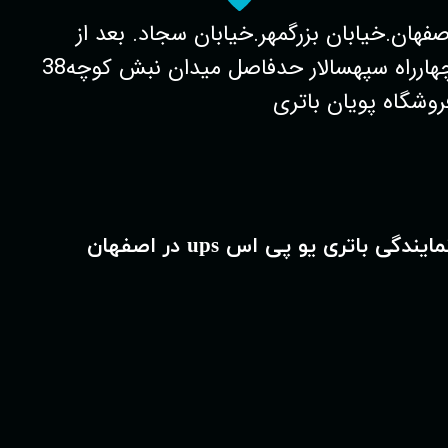
صفهان.خیابان بزرگمهر.خیابان سجاد. بعد از
چهارراه سپهسالار حدفاصل میدان نبش کوچه38
روشگاه پویان باتری
مایندگی باتری یو پی اس ups در اصفهان