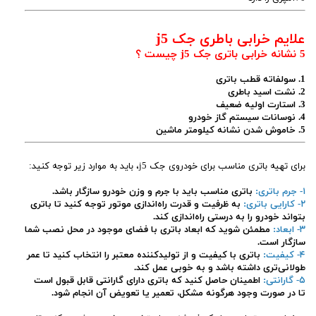
علایم خرابی باطری جک j5
5 نشانه خرابی باتری جک j5 چیست ؟
1. سولفاته قطب باتری
2. نشت اسید باطری
3. استارت اولیه ضعیف
4. نوسانات سیستم گاز خودرو
5. خاموش شدن نشانه کیلومتر ماشین
برای تهیه باتری مناسب برای خودروی جک j5، باید به موارد زیر توجه کنید:
۱- جرم باتری:
باتری مناسب باید با جرم و وزن خودرو سازگار باشد.
۲- کارایی باتری:
به ظرفیت و قدرت راه‌اندازی موتور توجه کنید تا باتری
بتواند خودرو را به درستی راه‌اندازی کند.
۳- ابعاد:
مطمئن شوید که ابعاد باتری با فضای موجود در محل نصب شما
سازگار است.
۴- کیفیت:
باتری با کیفیت و از تولیدکننده معتبر را انتخاب کنید تا عمر
طولانی‌تری داشته باشد و به خوبی عمل کند.
۵- گارانتی:
اطمینان حاصل کنید که باتری دارای گارانتی قابل قبول است
تا در صورت وجود هرگونه مشکل، تعمیر یا تعویض آن انجام شود.