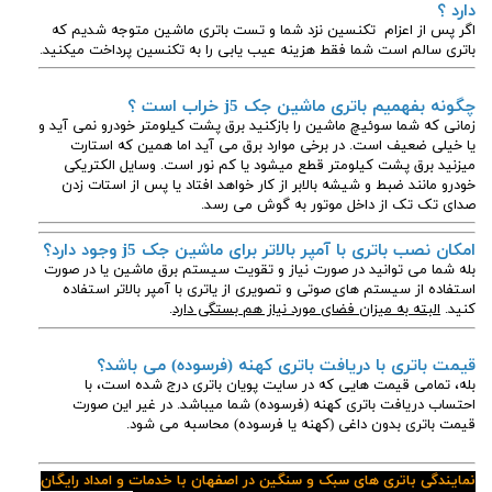
دارد ؟
اگر پس از اعزام تکنسین نزد شما و تست باتری ماشین متوجه شدیم که
باتری سالم است شما فقط هزینه عیب یابی را به تکنسین پرداخت میکنید.
چگونه بفهمیم باتری ماشین جک j5
خراب است ؟
زمانی که شما سوئیچ ماشین را بازکنید برق پشت کیلومتر خودرو نمی آید و
یا خیلی ضعیف است. در برخی موارد برق می آید اما همین که استارت
میزنید برق پشت کیلومتر قطع میشود یا کم نور است. وسایل الکتریکی
خودرو مانند ضبط و شیشه بالابر از کار خواهد افتاد یا پس از استات زدن
صدای تک تک از داخل موتور به گوش می رسد.
امکان نصب باتری با آمپر بالاتر برای ماشین جک j5 وجود دارد؟
بله شما می توانید در صورت نیاز و تقویت سیستم برق ماشین یا در صورت
استفاده از سیستم های صوتی و تصویری از یاتری با آمپر بالاتر استفاده
کنید.
البته به میزان فضای مورد نیاز هم بستگی دارد
.
قیمت باتری با دریافت باتری کهنه (فرسوده) می باشد؟
بله، تمامی قیمت هایی که در سایت پویان باتری درج شده است، با
احتساب دریافت باتری کهنه (فرسوده) شما میباشد. در غیر این صورت
قیمت باتری بدون داغی (کهنه یا فرسوده) محاسبه می شود.
نمایندگی باتری های سبک و سنگین در اصفهان با خدمات و امداد رایگان