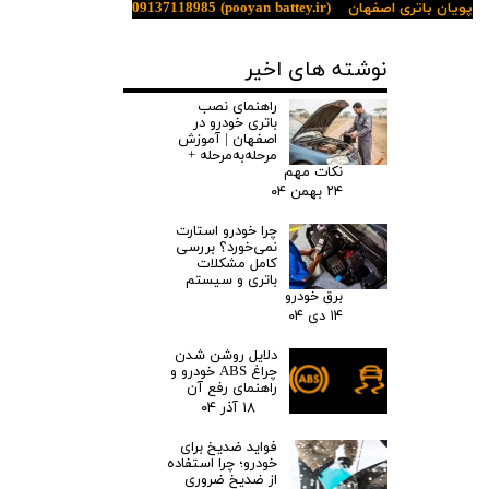
پویان باتری اصفهان
(pooyan battey.ir)
09137118985
نوشته های اخیر
راهنمای نصب
باتری خودرو در
اصفهان | آموزش
مرحله‌به‌مرحله +
نکات مهم
۲۴ بهمن ۰۴
چرا خودرو استارت
نمی‌خورد؟ بررسی
کامل مشکلات
باتری و سیستم
برق خودرو
۱۴ دی ۰۴
دلایل روشن شدن
چراغ ABS خودرو و
راهنمای رفع آن
۱۸ آذر ۰۴
فواید ضدیخ برای
خودرو؛ چرا استفاده
از ضدیخ ضروری