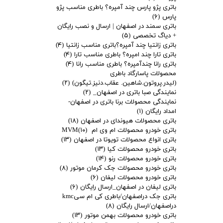
باتری پژو پارس چند آمپره؟ باطری مناسب پژو
پارس
(۶)
باتری سمند در اصفهان | ارسال و نصب رایگان
+ دیاگ تخصصی
(۵)
باتری زانتیا چند آمپره؟باتری مناسب زانتیا
(۴)
باتری تارا چند امپره؟ باطری مناسب تارا
(۴)
باتری رانا چندآمپره؟ باطری مناسب رانا
(۴)
محصولات پاسارگاد باطری
(لیدر.پروتون.شاهین. عقاب.دنیز.تیگون)
(۲)
نمایندگی صبا باتری در اصفهان_
(۲)
نمایندگی محصولات برنا باتری در اصفهان-
امداد رایگان
(۱)
باتری محصولات هیوندای در اصفهان
(۱۸)
باتری خودرو محصولات ام وی ام MVM
(۱۰)
باتری انواع محصولات تویوتا در اصفهان
(۱۳)
باتری خودرو محصولات کیا
(۱۳)
باتری خودرو محصولات رنو
(۱۴)
باتری خودرو محصولات جک کرمان موتور
(۸)
باتری خودرو محصولات لیفان
(۶)
باتری لیفان در اصفهان_ارسال رایگان
(۶)
باتری جک دراصفهان/باطری کی ام سیkmc
دراصفهان/ارسال رایگان
(۸)
باتری خودرو محصولات بهمن موتور
(۱۳)