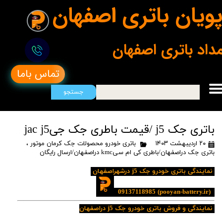
ویان باتری اصفهان
مداد باتری اصفهان
تماس باما
جستجو
باتری جک j5 /قیمت باطری جک جیjac j5
۲۰ اردیبهشت ۱۴۰۳
باتری خودرو محصولات جک کرمان موتور
،
باتری جک دراصفهان/باطری کی ام سیkmc دراصفهان/ارسال رایگان
نمایندگی باتری خودرو جک j5 درشهراصفهان
09137118985
(pooyan-battery.ir)
نمایندگی و فروش باتری خودرو جک j5 دراصفهان