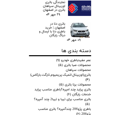
نمایندگی باتری
اوربیتال سپاهان
باتری در اصفهان
۲۹ مهر ۰۴
باتری دنا در
اصفهان | خرید
باطری دنا با ارسال و
دیاگ رایگان
۰۹ مهر ۰۴
دسته بندی ها
عمر مفیدباطری خودرو
(۹)
محصولات صبا باتری
(۵)
محصولات سپاهان
باتری(اوربیتال.اتمیک.پریمیوم.تارگت.بارکاس)
(۴)
محصولات برنا باتری
(۵)
باتری پراید چند امپره؟باطری مناسب پراید
خدمات رایگان
(۶)
باتری مناسب برای تیبا و تیبا2 چند آمپره؟
(۵)
باطری پژو206 چندآمپره؟ باتری مناسب
پژو206
(۶)