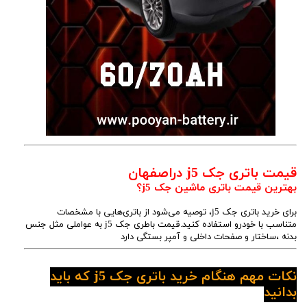
قیمت باتری جک j5 دراصفهان
بهترین قیمت باتری ماشین جک j5؟
برای خرید باتری جک j5، توصیه می‌شود از باتری‌هایی با مشخصات
متناسب با خودرو استفاده کنید.قیمت باطری جک j5 به عواملی مثل جنس
بدنه ،ساختار و صفحات داخلی و آمپر بستگی دارد
نکات مهم هنگام خرید باتری جک j5 که باید
بدانید