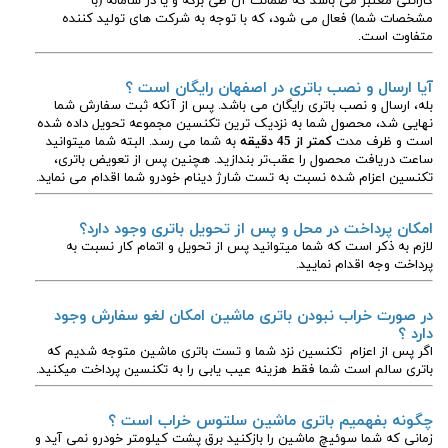
گارانتی معتبر می باشد که ضمانت آن طی برگه و یا در سامانه (با
مشخصات شما) فعال می شود، که با توجه به شرکت های تولید کننده
متفاوت است.
آیا ارسال و نصب باتری در اصفهان رایگان است ؟
بله، ارسال و نصب باتری رایگان می باشد. پس از آنکه ثبت سفارش شما
نهایی شد، محصول شما به نزدیک ترین تکنسین مجموعه تحویل داده شده
است و ظرف مدت
کمتر از 45 دقیقه
به شما می رسد. البته شما میتوانید
ساعت دریافت محصول را عقب‌تر بندازید. هچنین پس از تعویض باتری،
تکنسین اعزام شده نسبت به تست شارژ دینام خودرو شما اقدام می نماید.
امکان پرداخت در محل و پس از تحویل باتری وجود دارد؟
لازم به ذکر است که شما میتوانید پس از تحویل و اتمام کار نسبت به
پرداخت وجه اقدام نمایید.
در صورت خراب نبودن باتری ماشین امکان لغو سفارش وجود
دارد ؟
اگر پس از اعزام تکنسین نزد شما و تست باتری ماشین متوجه شدیم که
باتری سالم است شما فقط هزینه عیب یابی را به تکنسین پرداخت میکنید.
چگونه بفهمیم باتری ماشین سلتوس
خراب است ؟
زمانی که شما سوئیچ ماشین را بازکنید برق پشت کیلومتر خودرو نمی آید و