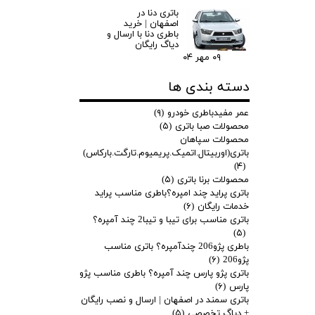
باتری دنا در
اصفهان | خرید
باطری دنا با ارسال و
دیاگ رایگان
۰۹ مهر ۰۴
دسته بندی ها
عمر مفیدباطری خودرو
(۹)
محصولات صبا باتری
(۵)
محصولات سپاهان
باتری(اوربیتال.اتمیک.پریمیوم.تارگت.بارکاس)
(۴)
محصولات برنا باتری
(۵)
باتری پراید چند امپره؟باطری مناسب پراید
خدمات رایگان
(۶)
باتری مناسب برای تیبا و تیبا2 چند آمپره؟
(۵)
باطری پژو206 چندآمپره؟ باتری مناسب
پژو206
(۶)
باتری پژو پارس چند آمپره؟ باطری مناسب پژو
پارس
(۶)
باتری سمند در اصفهان | ارسال و نصب رایگان
+ دیاگ تخصصی
(۵)