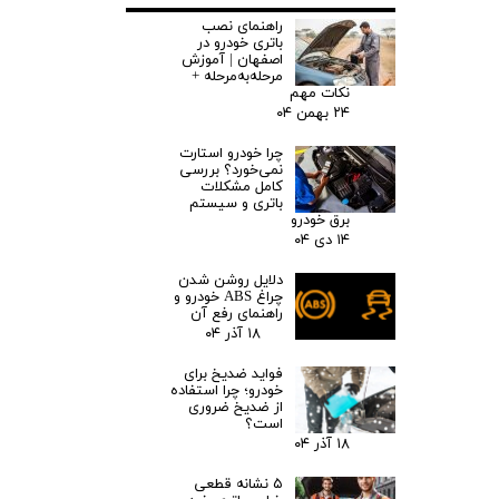
راهنمای نصب
باتری خودرو در
اصفهان | آموزش
مرحله‌به‌مرحله +
نکات مهم
۲۴ بهمن ۰۴
چرا خودرو استارت
نمی‌خورد؟ بررسی
کامل مشکلات
باتری و سیستم
برق خودرو
۱۴ دی ۰۴
دلایل روشن شدن
چراغ ABS خودرو و
راهنمای رفع آن
۱۸ آذر ۰۴
فواید ضدیخ برای
خودرو؛ چرا استفاده
از ضدیخ ضروری
است؟
۱۸ آذر ۰۴
۵ نشانه قطعی