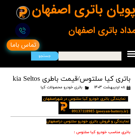
ویان باتری اصفهان
مداد باتری اصفهان
تماس باما
جستجو
باتری کیا سلتوس/قیمت باطری kia Seltos
۰۸ اردیبهشت ۱۴۰۳
باتری خودرو محصولات کیا
نمایندگی باتری خودرو کیا سلتوس در شهراصفهان
09137118985
(pooyan-battery.ir)
نمایندگی و فروش باتری خودرو سلتوس دراصفهان
باتری مناسب خودرو کیا سلتوس :