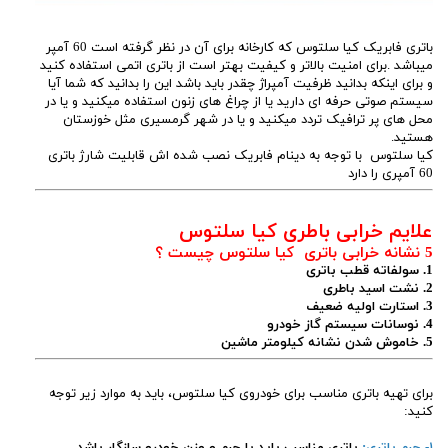
باتری فابریک کیا سلتوس که کارخانه برای آن در نظر گرفته است 60 آمپر
میباشد .برای امنیت بالاتر و کیفیت بهتر است از باتری اتمی استفاده کنید
و برای اینکه بدانید ظرفیت آمپراژ چقدر باید باشد این را بدانید که شما آیا
سیستم صوتی حرفه ای دارید یا از چراغ های زنون استفاده میکنید و یا در
محل های پر ترافیک تردد میکنید و یا در شهر گرمسیری مثل خوزستان
هستید.
کیا سلتوس با توجه به دینام فابریک نصب شده اش قابلیت شارژ باتری
60 آمپری را دارد
علایم خرابی باطری کیا سلتوس
5 نشانه خرابی باتری کیا سلتوس چیست ؟
1. سولفاته قطب باتری
2. نشت اسید باطری
3. استارت اولیه ضعیف
4. نوسانات سیستم گاز خودرو
5. خاموش شدن نشانه کیلومتر ماشین
برای تهیه باتری مناسب برای خودروی کیا سلتوس، باید به موارد زیر توجه
کنید:
۱- جرم باتری:
باتری مناسب باید با جرم و وزن خودرو سازگار باشد.