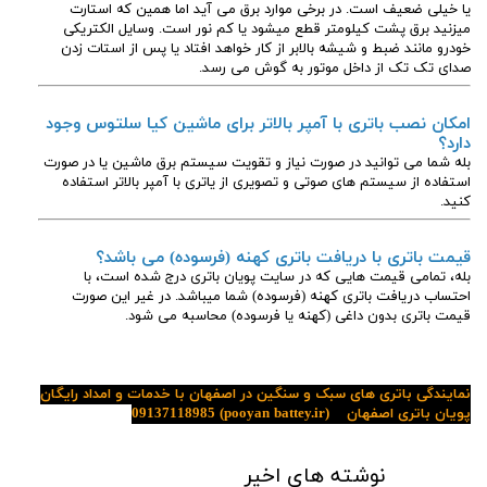
یا خیلی ضعیف است. در برخی موارد برق می آید اما همین که استارت
میزنید برق پشت کیلومتر قطع میشود یا کم نور است. وسایل الکتریکی
خودرو مانند ضبط و شیشه بالابر از کار خواهد افتاد یا پس از استات زدن
صدای تک تک از داخل موتور به گوش می رسد.
امکان نصب باتری با آمپر بالاتر برای ماشین کیا سلتوس وجود
دارد؟
بله شما می توانید در صورت نیاز و تقویت سیستم برق ماشین یا در صورت
استفاده از سیستم های صوتی و تصویری از یاتری با آمپر بالاتر استفاده
کنید.
قیمت باتری با دریافت باتری کهنه (فرسوده) می باشد؟
بله، تمامی قیمت هایی که در سایت پویان باتری درج شده است، با
احتساب دریافت باتری کهنه (فرسوده) شما میباشد. در غیر این صورت
قیمت باتری بدون داغی (کهنه یا فرسوده) محاسبه می شود.
نمایندگی باتری های سبک و سنگین در اصفهان با خدمات و امداد رایگان
پویان باتری اصفهان
(pooyan battey.ir)
09137118985
نوشته های اخیر