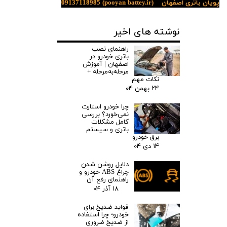
پویان باتری اصفهان
(pooyan battey.ir)
09137118985
نوشته های اخیر
راهنمای نصب
باتری خودرو در
اصفهان | آموزش
مرحله‌به‌مرحله +
نکات مهم
۲۴ بهمن ۰۴
چرا خودرو استارت
نمی‌خورد؟ بررسی
کامل مشکلات
باتری و سیستم
برق خودرو
۱۴ دی ۰۴
دلایل روشن شدن
چراغ ABS خودرو و
راهنمای رفع آن
۱۸ آذر ۰۴
فواید ضدیخ برای
خودرو؛ چرا استفاده
از ضدیخ ضروری