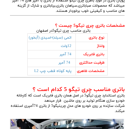
پویان باتری در مورد باطری چری تیگو استفاده از باتری با آمپر های 74 آمپر
میباشد که محصولات صباباتری,سپاهان باتری,برناباتری و شارک از گزینه
های مناسب و کیفیتی خوب برخوردار هستند.
مشخصات باتری چری تیگو5 چیست ؟
باتری مناسب چری تیگو5در اصفهان
نوع باتری
اتمی (سیلد)-اسیدی (آبخور)
ولتاژ
12ولت
باتری فابریک
74
آمپر
ظرفیت حداکثری
74
آمپر
مشخصات ظاهری
پایه کوتاه قطب چپ L2
باتری مناسب چری تیگو 5 کدام است ؟
باتری استاندارد چری تیگو5 در اصل همان باتری فابریک است که کارخانه
خودرو سازی هنگام تولید بر روی ماشین قرار میدهد
شرکت سازنده بر روی خودرو های مدل چریتیگو5 از باتری 74آمپری استفاده
میکند.