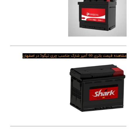
مشاهده قیمت باتری 60 آمپر شارک مناسب چری تیگو5 در اصفهان