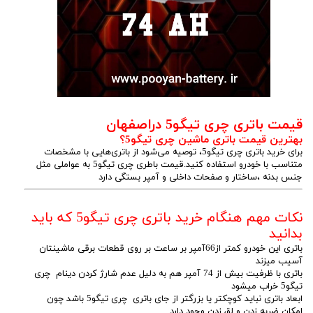
قیمت باتری چری تیگو5 دراصفهان
بهترین قیمت باتری ماشین چری تیگو5؟
برای خرید باتری چری تیگو5، توصیه می‌شود از باتری‌هایی با مشخصات
متناسب با خودرو استفاده کنید.قیمت باطری چری تیگو5 به عواملی مثل
جنس بدنه ،ساختار و صفحات داخلی و آمپر بستگی دارد
نکات مهم هنگام خرید باتری چری تیگو5 که باید
بدانید
باتری این خودرو کمتر از66آمپر بر ساعت بر روی قطعات برقی ماشینتان
آسیب میزند
باتری با ظرفیت بیش از 74 آمپر هم به دلیل عدم شارژ کردن دینام چری
تیگو5 خراب میشود
ابعاد باتری نباید کوچکتر یا بزرگتر از جای باتری چری تیگو5 باشد چون
امکان ضربه زدن و لق زدن وجود دارد.