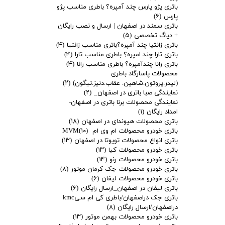
باتری پژو پارس چند آمپره؟ باطری مناسب پژو
پارس
(۶)
باتری سمند در اصفهان | ارسال و نصب رایگان
+ دیاگ تخصصی
(۵)
باتری زانتیا چند آمپره؟باتری مناسب زانتیا
(۴)
باتری تارا چند امپره؟ باطری مناسب تارا
(۴)
باتری رانا چندآمپره؟ باطری مناسب رانا
(۴)
محصولات پاسارگاد باطری
(لیدر.پروتون.شاهین. عقاب.دنیز.تیگون)
(۲)
نمایندگی صبا باتری در اصفهان_
(۲)
نمایندگی محصولات برنا باتری در اصفهان-
امداد رایگان
(۱)
باتری محصولات هیوندای در اصفهان
(۱۸)
باتری خودرو محصولات ام وی ام MVM
(۱۰)
باتری انواع محصولات تویوتا در اصفهان
(۱۳)
باتری خودرو محصولات کیا
(۱۳)
باتری خودرو محصولات رنو
(۱۴)
باتری خودرو محصولات جک کرمان موتور
(۸)
باتری خودرو محصولات لیفان
(۶)
باتری لیفان در اصفهان_ارسال رایگان
(۶)
باتری جک دراصفهان/باطری کی ام سیkmc
دراصفهان/ارسال رایگان
(۸)
باتری خودرو محصولات بهمن موتور
(۱۳)