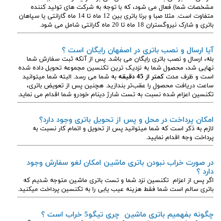
مشخصات شما) فعال می شود، که با توجه به شرکت های تولید کننده
متفاوت است. مثلا صبا و برنا باتری بین 12 ماه تا 14 ماه گارانتی یا سپاهان
باتری و شارک نیروگستران 18 ماه تا 20 ماه گارانتی شامل می شود.
آیا ارسال و نصب باتری در اصفهان رایگان است ؟
بله، ارسال و نصب باتری رایگان می باشد. پس از آنکه ثبت سفارش شما
نهایی شد، محصول شما به نزدیک ترین تکنسین مجموعه تحویل داده شده
است و ظرف مدت
کمتر از 45 دقیقه
به شما می رسد. البته شما میتوانید
ساعت دریافت محصول را عقب‌تر بندازید. هچنین پس از تعویض باتری،
تکنسین اعزام شده نسبت به تست شارژ دینام خودرو شما اقدام می نماید.
امکان پرداخت در محل و پس از تحویل باتری وجود دارد؟
لازم به ذکر است که شما میتوانید پس از تحویل و اتمام کار نسبت به
پرداخت وجه اقدام نمایید.
در صورت خراب نبودن باتری ماشین امکان لغو سفارش وجود
دارد ؟
اگر پس از اعزام تکنسین نزد شما و تست باتری ماشین متوجه شدیم که
باتری سالم است شما فقط هزینه عیب یابی را به تکنسین پرداخت میکنید.
چگونه بفهمیم باتری ماشین چری تیگو5
خراب است ؟