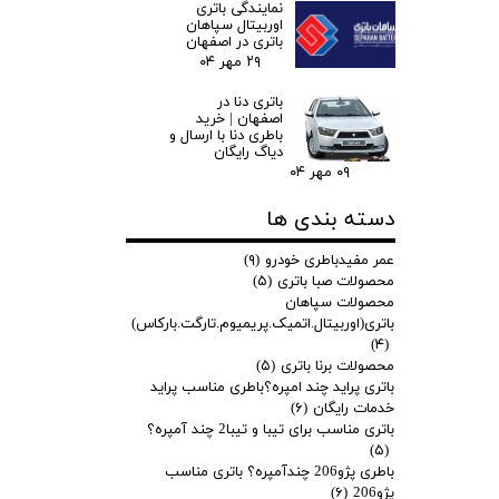
نمایندگی باتری
اوربیتال سپاهان
باتری در اصفهان
۲۹ مهر ۰۴
باتری دنا در
اصفهان | خرید
باطری دنا با ارسال و
دیاگ رایگان
۰۹ مهر ۰۴
دسته بندی ها
عمر مفیدباطری خودرو
(۹)
محصولات صبا باتری
(۵)
محصولات سپاهان
باتری(اوربیتال.اتمیک.پریمیوم.تارگت.بارکاس)
(۴)
محصولات برنا باتری
(۵)
باتری پراید چند امپره؟باطری مناسب پراید
خدمات رایگان
(۶)
باتری مناسب برای تیبا و تیبا2 چند آمپره؟
(۵)
باطری پژو206 چندآمپره؟ باتری مناسب
پژو206
(۶)