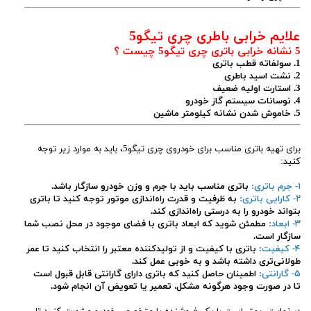
علایم خرابی باطری چری تیگو5
5 نشانه خرابی باتری چری تیگو5 چیست ؟
1. سولفاته قطب باتری
2. نشت اسید باطری
3. استارت اولیه ضعیف
4. نوسانات سیستم گاز خودرو
5. خاموش شدن نشانه کیلومتر ماشین
برای تهیه باتری مناسب برای خودروی چری تیگو5، باید به موارد زیر توجه
کنید:
۱- جرم باتری:
باتری مناسب باید با جرم و وزن خودرو سازگار باشد.
۲- کارایی باتری:
به ظرفیت و قدرت راه‌اندازی موتور توجه کنید تا باتری
بتواند خودرو را به درستی راه‌اندازی کند.
۳- ابعاد:
مطمئن شوید که ابعاد باتری با فضای موجود در محل نصب شما
سازگار است.
۴- کیفیت:
باتری با کیفیت و از تولیدکننده معتبر را انتخاب کنید تا عمر
طولانی‌تری داشته باشد و به خوبی عمل کند.
۵- گارانتی:
اطمینان حاصل کنید که باتری دارای گارانتی قابل قبول است
تا در صورت وجود هرگونه مشکل، تعمیر یا تعویض آن انجام شود.