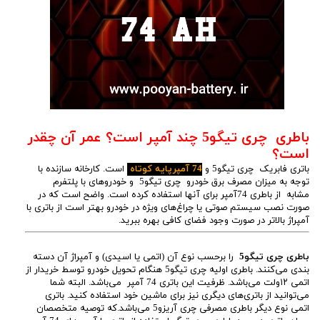
باطری چری تیگو5 چند آمپر است؟ عمر آن چقدر
است؟
باتری فابریک چری تیگو5 و
74 آمپرپایه کوتاه
است. کارخانه سازنده با
توجه به میزان مصرف برق خودرو چری تیگو5 و خودروهای با پلتفرم
مشابه از باطری 74آمپر برای آنها استفاده کرده است. واضح است که در
صورت نصب سیستم صوتی یا چراغ‌های ویژه در خودرو بهتر است از باتری با
آمپراژ بالاتر در صورت وجود فضای کافی بهره ببرید.
باطری چری تیگو5
را برحسب نوع آن (اتمی یا اسیدی) و آمپراژ آن دسته
بندی می‌کنند. باطری اولیه چری تیگو5 هنگام تحویل خودرو توسط خریدار از
اتمی ۱۲ولت می‌باشد. ظرفیت این باتری 74 آمپر می‌باشد. البته شما
می‌توانید از باتری‌های دیگری نیز برای ماشین خود استفاده کنید. باتری
اتمی نوع دیگر باطری مصرفی چری آریزو5 می‌باشد.که توصیه متخصصان