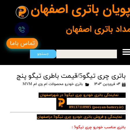
ویان باتری اصفهان
مداد باتری اصفهان
تماس باما
جستجو
باتری چری تیگو5/قیمت باطری تیگو پنج
۰۴ فروردین ۱۴۰۳
باتری خودرو محصولات ام وی ام MVM
نمایندگی باتری خودرو چری تیگو5 در شهراصفهان
09137118985
(pooyan-battery.ir)
نمایندگی و فروش باتری خودرو چری تیگو5 دراصفهان
باتری مناسب خودرو چری تیگو5 :