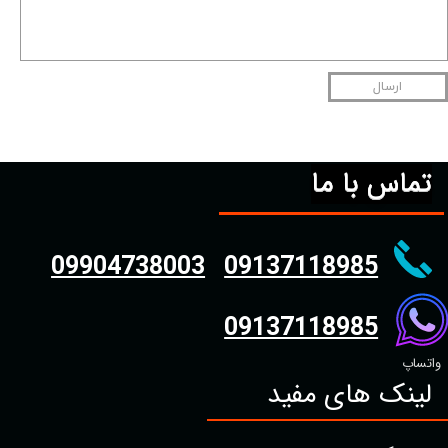
ارسال
تماس با ما
09904738003
09137118985
09137118985
واتساپ
لینک های مفید