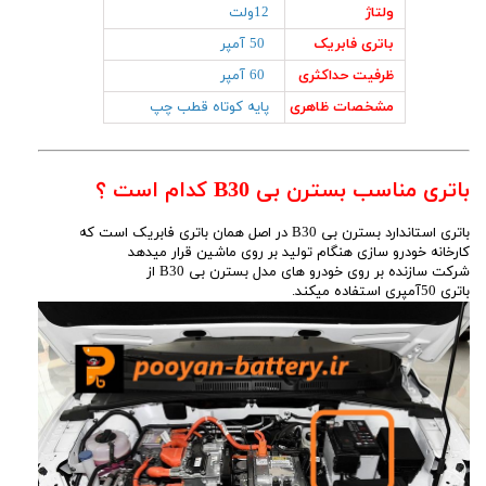
ولتاژ
12ولت
باتری فابریک
50 آمپر
ظرفیت حداکثری
60 آمپر
مشخصات ظاهری
پایه کوتاه قطب چپ
باتری مناسب بسترن بی B30 کدام است ؟
باتری استاندارد بسترن بی B30 در اصل همان باتری فابریک است که
کارخانه خودرو سازی هنگام تولید بر روی ماشین قرار میدهد
شرکت سازنده بر روی خودرو های مدل بسترن بی B30 از
باتری 50آمپری استفاده میکند.