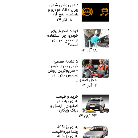
دلایل روشن شدن
چراغ ABS خودرو و
راهنمای رفع آن
۱۸ آذر ۰۴
فواید ضدیخ برای
خودرو؛ چرا استفاده
از ضدیخ ضروری
است؟
۱۸ آذر ۰۴
۵ نشانه قطعی
خرابی باتری خودرو
+ سریع‌ترین روش
تعویض باتری در
محل اصفهان
۱۲ آذر ۰۴
خرید و قیمت
باتری پراید در
اصفهان | ارسال و
دیاگ رایگان
۲۳ آبان ۰۴
باتری پژو405
چندآمپره/قیمت
باتری پژو405