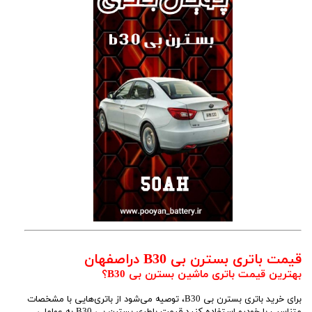
قیمت باتری بسترن بی B30 دراصفهان
بهترین قیمت باتری ماشین بسترن بی B30؟
برای خرید باتری بسترن بی B30، توصیه می‌شود از باتری‌هایی با مشخصات
متناسب با خودرو استفاده کنید.قیمت باطری بسترن بی B30 به عواملی