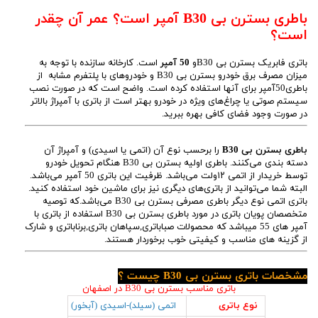
باطری بسترن بی B30 آمپر است؟ عمر آن چقدر
است؟
باتری فابریک بسترن بی B30و
50 آمپر
است. کارخانه سازنده با توجه به
میزان مصرف برق خودرو بسترن بی B30 و خودروهای با پلتفرم مشابه از
باطری50آمپر برای آنها استفاده کرده است. واضح است که در صورت نصب
سیستم صوتی یا چراغ‌های ویژه در خودرو بهتر است از باتری با آمپراژ بالاتر
در صورت وجود فضای کافی بهره ببرید.
باطری بسترن بی B30
را برحسب نوع آن (اتمی یا اسیدی) و آمپراژ آن
دسته بندی می‌کنند. باطری اولیه بسترن بی B30 هنگام تحویل خودرو
توسط خریدار از اتمی ۱۲ولت می‌باشد. ظرفیت این باتری 50 آمپر می‌باشد.
البته شما می‌توانید از باتری‌های دیگری نیز برای ماشین خود استفاده کنید.
باتری اتمی نوع دیگر باطری مصرفی بسترن بی B30 می‌باشد.که توصیه
متخصصان پویان باتری در مورد باطری بسترن بی B30 استفاده از باتری با
آمپر های 55 میباشد که محصولات صباباتری,سپاهان باتری,برناباتری و شارک
از گزینه های مناسب و کیفیتی خوب برخوردار هستند.
مشخصات باتری بسترن بی B30 چیست ؟
باتری مناسب بسترن بی B30 در اصفهان
نوع باتری
اتمی (سیلد)-اسیدی (آبخور)