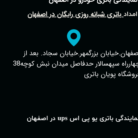
باتری شبانه روزی رایگان در اصفهان
امداد
صفهان.خیابان بزرگمهر.خیابان سجاد. بعد از
چهارراه سپهسالار حدفاصل میدان نبش کوچه38
روشگاه پویان باتری
مایندگی باتری یو پی اس ups در اصفهان