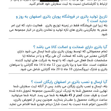
ارتباط با کارشناسان نسبت به ثبت سفارش خود اقدام کنید.
تاریخ تولید باتری در فروشگاه پویان باتری اصفهان به روز و
جدید است ؟
بله زیرا این فروشگاه فقط در زمینه توزیع باتری فعالیت دارد، که این امر
منجر به جایگزینی باتری های تازه تولید و نماندن باتری در انبار مجموعه می
شود.
آیا باتری دارای ضمانت و اصالت کالا می باشد ؟
تمام محصولاتی که توسط پویان باتری برای شما ارسال می شود دارای
گارانتی معتبر می باشد که ضمانت آن طی برگه و یا در سامانه (با
مشخصات شما) فعال می شود، که با توجه به شرکت های تولید کننده
متفاوت است. مثلا صبا و برنا باتری بین 12 ماه تا 14 ماه گارانتی یا سپاهان
باتری و شارک نیروگستران 18 ماه تا 20 ماه گارانتی شامل می شود.
آیا ارسال و نصب باتری در اصفهان رایگان است ؟
بله، ارسال و نصب باتری رایگان می باشد. پس از آنکه ثبت سفارش شما
نهایی شد، محصول شما به نزدیک ترین تکنسین مجموعه تحویل داده شده
است و ظرف مدت
کمتر از 45 دقیقه
به شما می رسد. البته شما میتوانید
ساعت دریافت محصول را عقب‌تر بندازید. هچنین پس از تعویض باتری،
تکنسین اعزام شده نسبت به تست شارژ دینام خودرو شما اقدام می نماید.