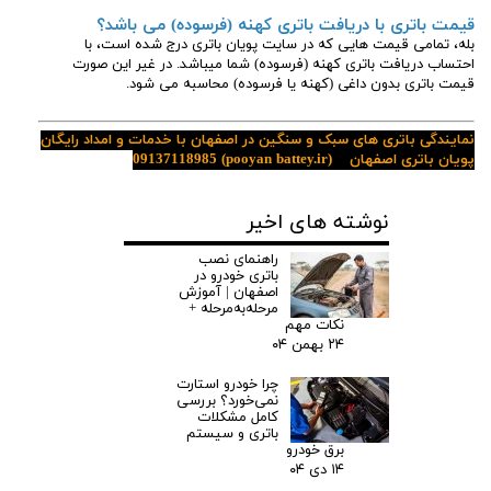
قیمت باتری با دریافت باتری کهنه (فرسوده) می باشد؟
بله، تمامی قیمت هایی که در سایت پویان باتری درج شده است، با
احتساب دریافت باتری کهنه (فرسوده) شما میباشد. در غیر این صورت
قیمت باتری بدون داغی (کهنه یا فرسوده) محاسبه می شود.
نمایندگی باتری های سبک و سنگین در اصفهان با خدمات و امداد رایگان
پویان باتری اصفهان
(pooyan battey.ir)
09137118985
نوشته های اخیر
راهنمای نصب
باتری خودرو در
اصفهان | آموزش
مرحله‌به‌مرحله +
نکات مهم
۲۴ بهمن ۰۴
چرا خودرو استارت
نمی‌خورد؟ بررسی
کامل مشکلات
باتری و سیستم
برق خودرو
۱۴ دی ۰۴