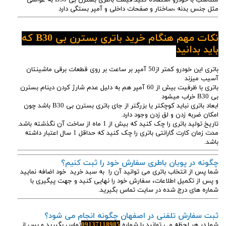
مثل جنس بدنه ،ساختار و صفحات داخلی و آمپر بستگی دارد
نکات مهم هنگام خرید باتری بسترن بی B30 که
باید بدانید
باتری این خودرو کمتر از50 آمپر بر ساعت بر روی قطعات برقی ماشینتان
آسیب میزند
باتری با ظرفیت بیش از 60 آمپر هم به دلیل عدم شارژ کردن دینام بسترن
بی B30 خراب میشود
ابعاد باتری نباید کوچکتر یا بزرگتر از جای باتری بسترن بی B30 باشد چون
امکان ضربه زدن و لق زدن وجود دارد.
تاریخ تولید باتری را چک کنید که بیش از 1 ماه از ساخت آن نگذشته باشد.
مدت زمان کارت گارانتی باتری را چک کنید که حداقل 1 سال اعتبار داشته
باشد.
چگونه در پویان باطری سفارش خود را ثبت کنیم؟
شما پس از انتخاب باتری می توانید آن را به سبد خرید خود اضافه نمایید
و پس از تکمیل اطلاعات، سفارش خود را نهایی کنید و جهت پیگیری با
شماره های درج شده در سایت تماس بگیرید.
ثبت سفارش تلفنی در اصفهان چگونه انجام می شود؟
شما در هر لحظه می توانید با شماره
09137118985
تماس بگیرید و پس از