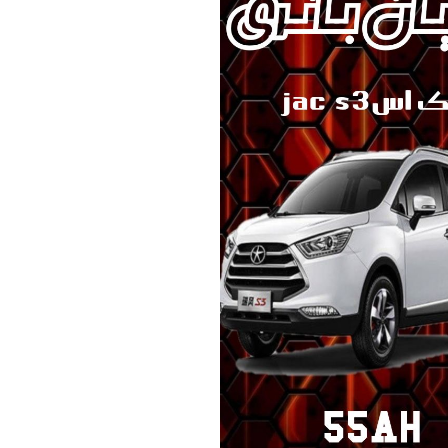
ک KMC/JAC
برلیانس
بهمن موتور
70 امپر بلندR
پارس خودرو
74 امپر
لیفان
جیلی
سیترو،ن
دوو
رنو
لکسوس
مزدا
نیسان