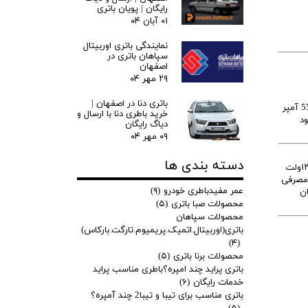
رایگان | پویان باتری
۰۱ آبان ۰۴
نمایندگی باتری اوربیتال
سپاهان باتری در
اصفهان
۲۹ مهر ۰۴
باتری دنا در اصفهان |
است. کارخانه سازنده با توجه به میزان مصرف برق خودرو جک s3 و خودروهای با پلتفرم مشابه از باطری 55 آمپر
خرید باطری دنا با ارسال و
ود
دیاگ رایگان
۰۹ مهر ۰۴
دسته بندی ها
را برحسب نوع آن (اتمی یا اسیدی) و آمپراژ آن دسته بندی می‌کنند. باطری اولیه جک s3 هنگام تحویل خودرو توسط خریدار از اتمی ۱۲ولت
ری مصرفی
عمر مفیدباطری خودرو
(۹)
سپاهان
محصولات صبا باتری
(۵)
محصولات سپاهان
باتری(اوربیتال.اتمیک.پریمیوم.تارگت.بارکاس)
(۴)
محصولات برنا باتری
(۵)
باتری پراید چند امپره؟باطری مناسب پراید
خدمات رایگان
(۶)
باتری مناسب برای تیبا و تیبا2 چند آمپره؟