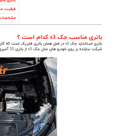
باتری فاب
ظرفیت حد
مشخصات 
باتری مناسب جک s3 کدام است ؟
باتری استاندارد جک s3 در اصل همان باتری فابریک است که کارخانه خودرو سازی هنگام تولید بر روی ماشین قرار میدهد
شرکت سازنده بر روی خودرو های مدل جک s3 از باتری 55 آمپری استفاده میکند.