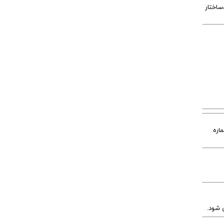
عواملی مثل جنس بدنه ،ساختار
اره
ی شود.