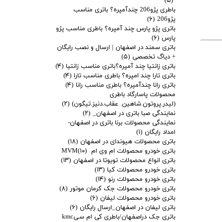
(۵)
باطری پژو206 چندآمپره؟ باتری مناسب
پژو206
(۶)
باتری پژو پارس چند آمپره؟ باطری مناسب پژو
پارس
(۶)
باتری سمند در اصفهان | ارسال و نصب رایگان
+ دیاگ تخصصی
(۵)
باتری زانتیا چند آمپره؟باتری مناسب زانتیا
(۴)
باتری تارا چند امپره؟ باطری مناسب تارا
(۴)
باتری رانا چندآمپره؟ باطری مناسب رانا
(۴)
محصولات پاسارگاد باطری
(لیدر.پروتون.شاهین. عقاب.دنیز.تیگون)
(۲)
نمایندگی صبا باتری در اصفهان_
(۲)
نمایندگی محصولات برنا باتری در اصفهان-
امداد رایگان
(۱)
باتری محصولات هیوندای در اصفهان
(۱۸)
باتری خودرو محصولات ام وی ام MVM
(۱۰)
باتری انواع محصولات تویوتا در اصفهان
(۱۳)
باتری خودرو محصولات کیا
(۱۳)
باتری خودرو محصولات رنو
(۱۴)
باتری خودرو محصولات جک کرمان موتور
(۸)
باتری خودرو محصولات لیفان
(۶)
باتری لیفان در اصفهان_ارسال رایگان
(۶)
باتری جک دراصفهان/باطری کی ام سیkmc