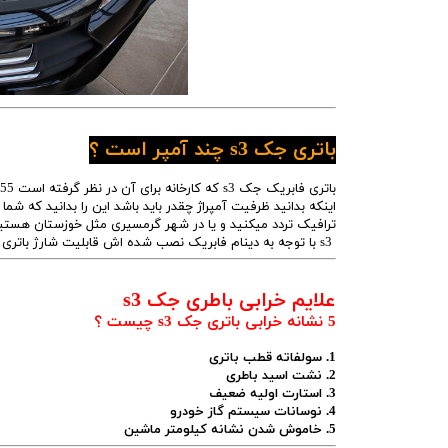
باتری جک s3 چند آمپر است ؟
اینکه بدانید ظرفیت آمپراژ چقدر باید باشد این را بدانید که شم
ترافیک تردد میکنید و یا در شهر گرمسیری مثل خوزستان هستید
s3 با توجه به دینام فابریک نصب شده اش قابلیت شارژ باتری 60آمپری را دارد
علایم خرابی باطری جک s3
5 نشانه خرابی باتری جک s3 چیست ؟
1. سولفاته قطب باتری
2. نشت اسید باطری
3. استارت اولیه ضعیف
4. نوسانات سیستم گاز خودرو
5. خاموش شدن نشانه کیلومتر ماشین