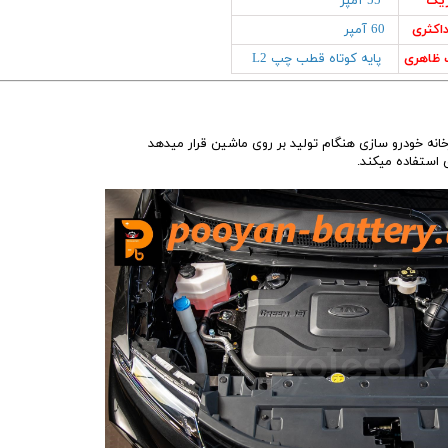
ریک
55 آمپر
اکثری
60 آمپر
ظاهری
پایه کوتاه قطب چپ L2