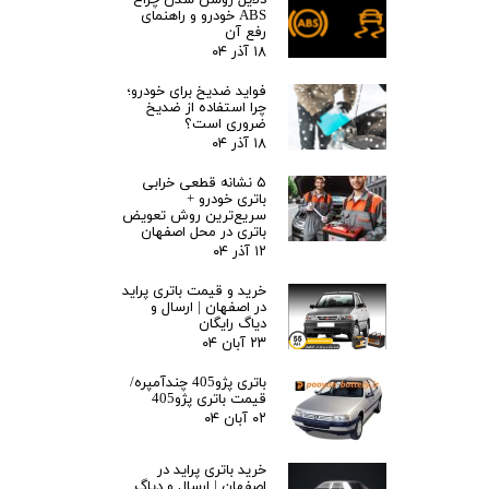
دلایل روشن شدن چراغ
ABS خودرو و راهنمای
رفع آن
۱۸ آذر ۰۴
فواید ضدیخ برای خودرو؛
چرا استفاده از ضدیخ
ضروری است؟
۱۸ آذر ۰۴
۵ نشانه قطعی خرابی
باتری خودرو +
سریع‌ترین روش تعویض
باتری در محل اصفهان
۱۲ آذر ۰۴
خرید و قیمت باتری پراید
در اصفهان | ارسال و
دیاگ رایگان
۲۳ آبان ۰۴
باتری پژو405 چندآمپره/
قیمت باتری پژو405
۰۲ آبان ۰۴
خرید باتری پراید در
اصفهان | ارسال و دیاگ