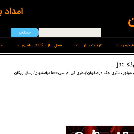
امداد 
ن
جستجو
ع خودرو
ظرفیت باطری
فعال سازی گارانتی باطری
وب
هیوندای
50 امپر
سپاهان باطری
موتور
،
باتری جک دراصفهان/باطری کی ام سیkmc دراصفهان/ارسال رایگان
ایرانخودرو
55 امپر
برنا
رنو
60 امپر
پاسارگاد(لیدر)
سایپا
60 امپر پایه بلند L
صبا
ام وی امMVM
60 امپر پایه بلند R
وایا
تویوتا
66 امپر
کیا
70 امپر بلند L