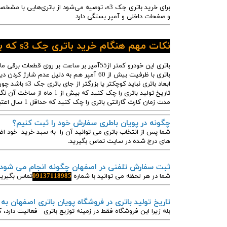
و صفحات داخلی و آمپر بستگی دارد
نکات مهم هنگام خرید باتری جک s3 که باید بدانید
باتری این خودرو کمتر از55آمپر بر ساعت بر روی قطعات برقی ماشینتان آسیب میزند
باتری با ظرفیت بیش از 60 آمپر هم به دلیل عدم شارژ کردن دینام جک s3 خراب میشود
ابعاد باتری نباید کوچکتر یا بزرگتر از جای باتری جک s3 باشد چون امکان ضربه زدن و لق زدن وجود دارد.
تاریخ تولید باتری را چک کنید که بیش از 1 ماه از ساخت آن نگذشته باشد.
مدت زمان کارت گارانتی باتری را چک کنید که حداقل 1 سال اعتبار داشته باشد.
چگونه در پویان باطری سفارش خود را ثبت کنیم؟
شما پس از انتخاب باتری می توانید آن را به سبد خرید خود اض
های درج شده در سایت تماس بگیرید.
ثبت سفارش تلفنی در اصفهان چگونه انجام می شود
شما در هر لحظه می توانید با شماره
09137118985
تماس بگیرید
تاریخ تولید باتری در فروشگاه پویان باتری اصفهان به
بله زیرا این فروشگاه فقط در زمینه توزیع باتری فعالیت دارد، ک