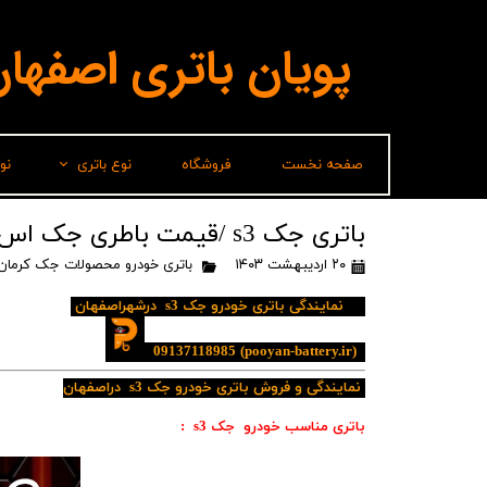
پویان باتری اصفها
صفحه نخست
فروشگاه
نوع باتری
نو
لیدر(پاسارگاد)
باتری جک s3 /قیمت باطری جک اسjac s3
۲۰ اردیبهشت ۱۴۰۳
باتری خودرو محصولات جک کرمان 
برناباتری
نمایندگی باتری خودرو جک s3 درشهراصفهان
باتری شارک
سپاهان باتری
09137118985
(pooyan-battery.ir)
نمایندگی و فروش باتری خودرو جک s3 دراصفهان
وایا باتری
باتری مناسب خودرو جک s3 :
صباباتری