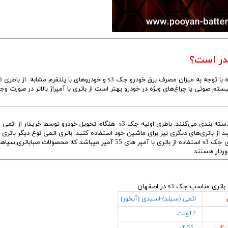
صوتی یا چراغ‌های ویژه در خودرو بهتر است از باتری با آمپراژ بالاتر در صورت وج
د. البته شما می‌توانید از باتری‌های دیگری نیز برای ماشین خود استفاده کنید. باتری اتمی نوع دیگر بات
جک s3 می‌باشد.که توصیه متخصصان پویان باتری در مورد باطری جک s3 استفاده از باتری با آمپر های 55 آمپر میباشد که محصولات صباباتری,
وردار هستند.
 مناسب جک s3 در اصفهان
اتمی (سیلد)-اسیدی (آبخور)
12ولت