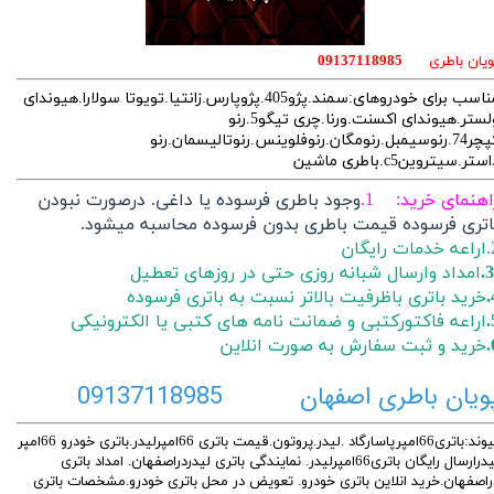
ویان باطری
09137118985
مناسب برای خودروهای:سمند.پژو405.پژوپارس.زانتیا.تویوتا سولارا.هیوندای
ولستر.هیوندای اکسنت.ورنا.چری تیگو5.رنو
کپچر74.رنوسیمبل.رنومگان.رنوفلوینس.رنوتالیسمان.رنو
ستر.سیتروینc5.باطری ماشین
اهنمای خرید: 1.
وجود باطری فرسوده یا داغی. درصورت نبودن
اتری فرسوده قیمت باطری بدون فرسوده محاسبه میشود.
 رایگان
3.
امداد وارسال شبانه روزی حتی در روزهای تعطیل
خرید باتری باظرفیت بالاتر نسبت به باتری فرسوده
اراعه فاکتورکتبی و ضمانت نامه های کتبی یا الکترونیکی
خرید و ثبت سفارش به صورت انلاین
ویان باطری اصفهان 09137118985
پیوند:باتری66امپرپاسارگاد .لیدر.پروتون.قیمت باتری 66امپرلیدر.باتری خودرو 66امپر
لیدرارسال رایگان باتری66امپرلیدر. نمایندگی باتری لیدردراصفهان. امداد باتری
راصفهان.خرید انلاین باتری خودرو. تعویض در محل باتری خودرو.مشخصات باتری