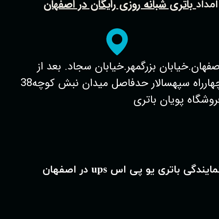
باتری شبانه روزی رایگان در اصفهان
امداد
صفهان.خیابان بزرگمهر.خیابان سجاد. بعد از
چهارراه سپهسالار حدفاصل میدان نبش کوچه38
روشگاه پویان باتری
مایندگی باتری یو پی اس ups در اصفهان