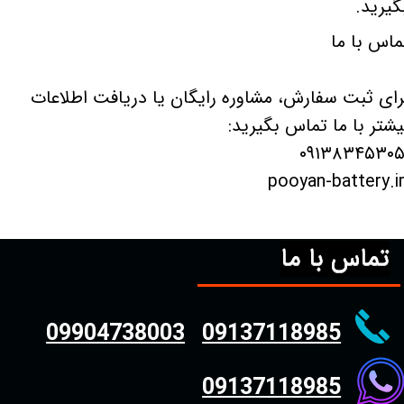
گیرید.
ماس با ما
رای ثبت سفارش، مشاوره رایگان یا دریافت اطلاعات
یشتر با ما تماس بگیرید:
تماس با ما
09904738003
09137118985
09137118985