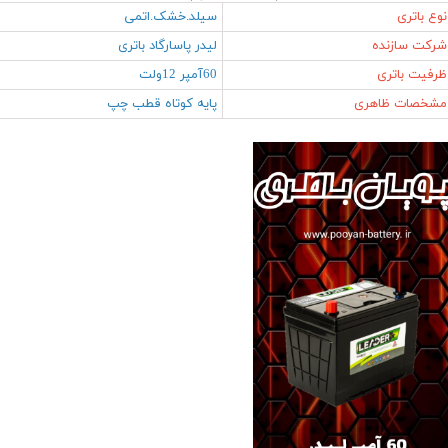
نوع باتری
سیلد.خشک.اتمی
شرکت سازنده
لیدر پاسارگاد باتری
ظرفیت باتری
60آمپر 12ولت
مشخصات ظاهری
پایه کوتاه قطب چپ