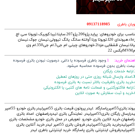
ویان باطری
09137118985
مناسب برای خودروهای: پراید.پژو206.پژو207.ساینا.تیبا.کوییک.تویوتا سی اچ
ارchr.هیوندای I20.تویوتا ورنا.آوانته.سانگ یانگ تیوولی.نیسان جوک.نیسان
تیانا.نیسان قشقایی.مزدا2.خودروهای چینی ام جی3.ام جی350.ام وی
ایکس 22
اهنمای خرید: 1.
وجود باطری فرسوده یا داغی. درصورت نبودن باتری فرسوده
یمت باطری بدون فرسوده محاسبه میشود.
ایگان
3
امداد وارسال شبانه روزی حتی در روزهای تعطیل
خرید باتری باظرفیت بالاتر نسبت به باتری فرسوده
اراعه فاکتورکتبی و ضمانت نامه های کتبی یا الکترونیکی
خرید و ثبت سفارش به صورت انلاین
پیوند:باتری55امپرپاسارگاد .لیدر.پروتون.قیمت باتری 55امپرلیدر.باتری خودرو 55امپر
لیدرارسال رایگان باتری55امپرلیدر. نمایندگی باتری لیدردراصفهان. امداد باتری
راصفهان.خرید انلاین باتری خودرو. تعویض در محل باتری خودرو.مشخصات باتری
55امپرلیدرخرید باتری55امپرلیدر.فروش باتری 55امپر لیدر.خرید آنلاین باتری
 باتری پاسارگاد خرید اینترنتی باطری لیدر