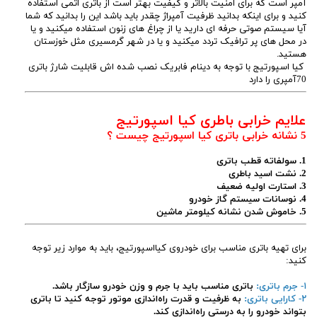
آمپر است که برای امنیت بالاتر و کیفیت بهتر است از باتری اتمی استفاده
کنید و برای اینکه بدانید ظرفیت آمپراژ چقدر باید باشد این را بدانید که شما
آیا سیستم صوتی حرفه ای دارید یا از چراغ های زنون استفاده میکنید و یا
در محل های پر ترافیک تردد میکنید و یا در شهر گرمسیری مثل خوزستان
هستید.
کیا اسپورتیج با توجه به دینام فابریک نصب شده اش قابلیت شارژ باتری
70آمپری را دارد
علایم خرابی باطری کیا اسپورتیج
5 نشانه خرابی باتری کیا اسپورتیج چیست ؟
1. سولفاته قطب باتری
2. نشت اسید باطری
3. استارت اولیه ضعیف
4. نوسانات سیستم گاز خودرو
5. خاموش شدن نشانه کیلومتر ماشین
برای تهیه باتری مناسب برای خودروی کیااسپورتیج، باید به موارد زیر توجه
کنید:
۱- جرم باتری:
باتری مناسب باید با جرم و وزن خودرو سازگار باشد.
۲- کارایی باتری:
به ظرفیت و قدرت راه‌اندازی موتور توجه کنید تا باتری
بتواند خودرو را به درستی راه‌اندازی کند.