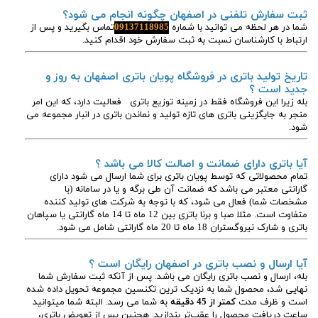
ثبت سفارش تلفنی در اصفهان چگونه انجام می شود؟
شما در هر لحظه می توانید با شماره
09137118985
تماس بگیرید و پس از
ارتباط با کارشناسان نسبت به ثبت سفارش خود اقدام کنید.
تاریخ تولید باتری در فروشگاه پویان باتری اصفهان به روز و
جدید است ؟
بله زیرا این فروشگاه فقط در زمینه توزیع باتری فعالیت دارد، که این امر
منجر به جایگزینی باتری های تازه تولید و نماندن باتری در انبار مجموعه می
شود.
آیا باتری دارای ضمانت و اصالت کالا می باشد ؟
تمام محصولاتی که توسط پویان باتری برای شما ارسال می شود دارای
گارانتی معتبر می باشد که ضمانت آن طی برگه و یا در سامانه (با
مشخصات شما) فعال می شود، که با توجه به شرکت های تولید کننده
متفاوت است. مثلا صبا و برنا باتری بین 12 ماه تا 14 ماه گارانتی یا سپاهان
باتری و شارک نیروگستران 18 ماه تا 20 ماه گارانتی شامل می شود.
آیا ارسال و نصب باتری در اصفهان رایگان است ؟
بله، ارسال و نصب باتری رایگان می باشد. پس از آنکه ثبت سفارش شما
نهایی شد، محصول شما به نزدیک ترین تکنسین مجموعه تحویل داده شده
است و ظرف مدت
کمتر از 45 دقیقه
به شما می رسد. البته شما میتوانید
ساعت دریافت محصول را عقب‌تر بندازید. هچنین پس از تعویض باتری،