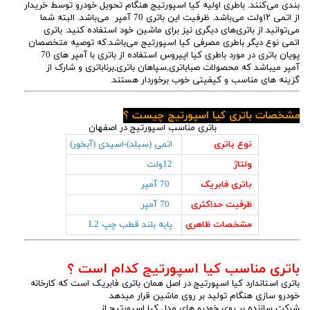
بندی می‌کنند. باطری اولیه کیا اسپورتیج هنگام تحویل خودرو توسط خریدار
از اتمی ۱۲ولت می‌باشد. ظرفیت این باتری 70 آمپر می‌باشد. البته شما
می‌توانید از باتری‌های دیگری نیز برای ماشین خود استفاده کنید. باتری
اتمی نوع دیگر باطری مصرفی کیا اسپورتیج می‌باشد.که توصیه متخصصان
پویان باتری در مورد باطری کیا اپیروس استفاده از باتری با آمپر های 70
آمپر میباشد که محصولات صباباتری,سپاهان باتری,برناباتری و شارک از
گزینه های مناسب و کیفیتی خوب برخوردار هستند.
مشخصات باتری کیا اسپورتیج چیست ؟
باتری مناسب اسپورتیج در اصفهان
نوع باتری
اتمی (سیلد)-اسیدی (آبخور)
ولتاژ
12ولت
باتری فابریک
70 آمپر
ظرفیت حداکثری
70 آمپر
مشخصات ظاهری
پایه بلند قطب چپ L2
باتری مناسب کیا اسپورتیج کدام است ؟
باتری استاندارد کیا اسپورتیج در اصل همان باتری فابریک است که کارخانه
خودرو سازی هنگام تولید بر روی ماشین قرار میدهد
شرکت سازنده بر روی خودرو های مدل کیا اسپورتیج از