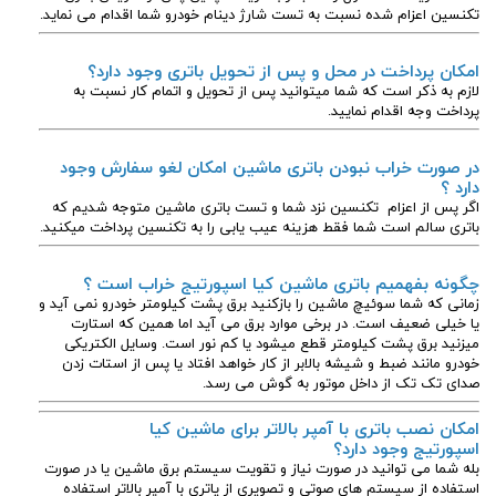
تکنسین اعزام شده نسبت به تست شارژ دینام خودرو شما اقدام می نماید.
امکان پرداخت در محل و پس از تحویل باتری وجود دارد؟
لازم به ذکر است که شما میتوانید پس از تحویل و اتمام کار نسبت به
پرداخت وجه اقدام نمایید.
در صورت خراب نبودن باتری ماشین امکان لغو سفارش وجود
دارد ؟
اگر پس از اعزام تکنسین نزد شما و تست باتری ماشین متوجه شدیم که
باتری سالم است شما فقط هزینه عیب یابی را به تکنسین پرداخت میکنید.
چگونه بفهمیم باتری ماشین کیا اسپورتیج
خراب است ؟
زمانی که شما سوئیچ ماشین را بازکنید برق پشت کیلومتر خودرو نمی آید و
یا خیلی ضعیف است. در برخی موارد برق می آید اما همین که استارت
میزنید برق پشت کیلومتر قطع میشود یا کم نور است. وسایل الکتریکی
خودرو مانند ضبط و شیشه بالابر از کار خواهد افتاد یا پس از استات زدن
صدای تک تک از داخل موتور به گوش می رسد.
امکان نصب باتری با آمپر بالاتر برای ماشین کیا
اسپورتیج وجود دارد؟
بله شما می توانید در صورت نیاز و تقویت سیستم برق ماشین یا در صورت
استفاده از سیستم های صوتی و تصویری از یاتری با آمپر بالاتر استفاده