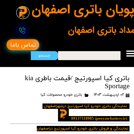
ویان باتری اصفهان
مداد باتری اصفهان
تماس باما
جستجو
باتری کیا اسپورتیج /قیمت باطری kia
Sportage
۰۲ اردیبهشت ۱۴۰۳
باتری خودرو محصولات کیا
نمایندگی باتری خودرو کیا اسپورتیج درشهراصفهان
09137118985
(pooyan-battery.ir)
نمایندگی و فروش باتری خودرو کیا اسپورتیج دراصفهان