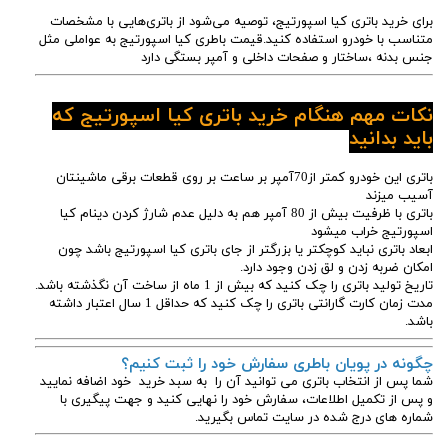
برای خرید باتری کیا اسپورتیج، توصیه می‌شود از باتری‌هایی با مشخصات
متناسب با خودرو استفاده کنید.قیمت باطری کیا اسپورتیج به عواملی مثل
جنس بدنه ،ساختار و صفحات داخلی و آمپر بستگی دارد
نکات مهم هنگام خرید باتری کیا اسپورتیج که
باید بدانید
باتری این خودرو کمتر از70آمپر بر ساعت بر روی قطعات برقی ماشینتان
آسیب میزند
باتری با ظرفیت بیش از 80 آمپر هم به دلیل عدم شارژ کردن دینام کیا
اسپورتیج خراب میشود
ابعاد باتری نباید کوچکتر یا بزرگتر از جای باتری کیا اسپورتیج باشد چون
امکان ضربه زدن و لق زدن وجود دارد.
تاریخ تولید باتری را چک کنید که بیش از 1 ماه از ساخت آن نگذشته باشد.
مدت زمان کارت گارانتی باتری را چک کنید که حداقل 1 سال اعتبار داشته
باشد.
چگونه در پویان باطری سفارش خود را ثبت کنیم؟
شما پس از انتخاب باتری می توانید آن را به سبد خرید خود اضافه نمایید
و پس از تکمیل اطلاعات، سفارش خود را نهایی کنید و جهت پیگیری با
شماره های درج شده در سایت تماس بگیرید.