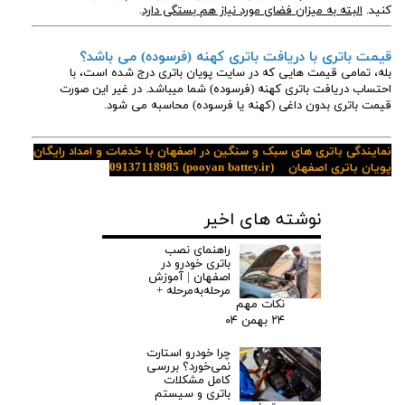
کنید.
البته به میزان فضای مورد نیاز هم بستگی دارد
.
قیمت باتری با دریافت باتری کهنه (فرسوده) می باشد؟
بله، تمامی قیمت هایی که در سایت پویان باتری درج شده است، با
احتساب دریافت باتری کهنه (فرسوده) شما میباشد. در غیر این صورت
قیمت باتری بدون داغی (کهنه یا فرسوده) محاسبه می شود.
نمایندگی باتری های سبک و سنگین در اصفهان با خدمات و امداد رایگان
پویان باتری اصفهان
(pooyan battey.ir)
09137118985
نوشته های اخیر
راهنمای نصب
باتری خودرو در
اصفهان | آموزش
مرحله‌به‌مرحله +
نکات مهم
۲۴ بهمن ۰۴
چرا خودرو استارت
نمی‌خورد؟ بررسی
کامل مشکلات
باتری و سیستم