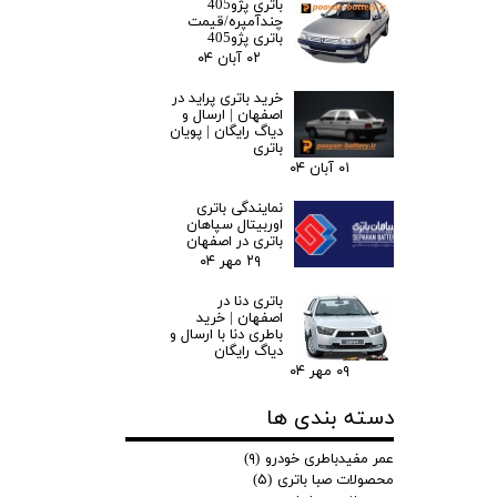
باتری پژو405
چندآمپره/قیمت
باتری پژو405
۰۲ آبان ۰۴
خرید باتری پراید در
اصفهان | ارسال و
دیاگ رایگان | پویان
باتری
۰۱ آبان ۰۴
نمایندگی باتری
اوربیتال سپاهان
باتری در اصفهان
۲۹ مهر ۰۴
باتری دنا در
اصفهان | خرید
باطری دنا با ارسال و
دیاگ رایگان
۰۹ مهر ۰۴
دسته بندی ها
عمر مفیدباطری خودرو
(۹)
محصولات صبا باتری
(۵)