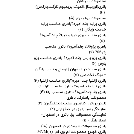
محصولات سپاهان
باتری(اوربیتال.اتمیک.پریمیوم.تارگت.بارکاس)
(۴)
محصولات برنا باتری
(۵)
باتری پراید چند امپره؟باطری مناسب پراید
خدمات رایگان
(۶)
باتری مناسب برای تیبا و تیبا2 چند آمپره؟
(۵)
باطری پژو206 چندآمپره؟ باتری مناسب
پژو206
(۶)
باتری پژو پارس چند آمپره؟ باطری مناسب پژو
پارس
(۶)
باتری سمند در اصفهان | ارسال و نصب رایگان
+ دیاگ تخصصی
(۵)
باتری زانتیا چند آمپره؟باتری مناسب زانتیا
(۴)
باتری تارا چند امپره؟ باطری مناسب تارا
(۴)
باتری رانا چندآمپره؟ باطری مناسب رانا
(۴)
محصولات پاسارگاد باطری
(لیدر.پروتون.شاهین. عقاب.دنیز.تیگون)
(۲)
نمایندگی صبا باتری در اصفهان_
(۲)
نمایندگی محصولات برنا باتری در اصفهان-
امداد رایگان
(۱)
باتری محصولات هیوندای در اصفهان
(۱۸)
باتری خودرو محصولات ام وی ام MVM
(۱۰)