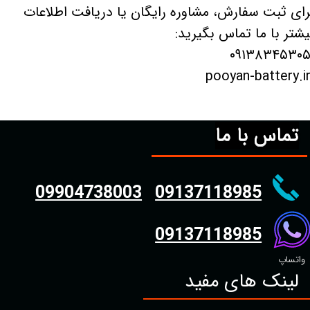
رای ثبت سفارش، مشاوره رایگان یا دریافت اطلاعات
یشتر با ما تماس بگیرید:
تماس با ما
09904738003
09137118985
09137118985
واتساپ
لینک های مفید