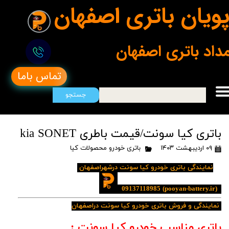
ویان باتری اصفهان
مداد باتری اصفهان
تماس باما
جستجو
باتری کیا سونت/قیمت باطری kia SONET
۰۹ اردیبهشت ۱۴۰۳
باتری خودرو محصولات کیا
نمایندگی باتری خودرو کیا سونت درشهراصفهان
09137118985
(pooyan-battery.ir)
نمایندگی و فروش باتری خودرو کیا سونت دراصفهان
باتری مناسب خودرو کیا سونت :