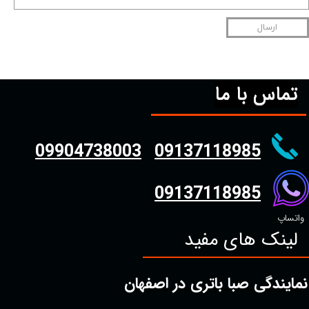
ارسال
تماس با ما
09904738003
09137118985
09137118985
واتساپ
لینک های مفید
نمایندگی صبا باتری در اصفهان