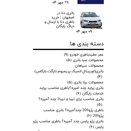
۲۹ مهر ۰۴
باتری دنا در
اصفهان | خرید
باطری دنا با ارسال و
دیاگ رایگان
۰۹ مهر ۰۴
دسته بندی ها
عمر مفیدباطری خودرو
(۹)
محصولات صبا باتری
(۵)
محصولات سپاهان
باتری(اوربیتال.اتمیک.پریمیوم.تارگت.بارکاس)
(۴)
محصولات برنا باتری
(۵)
باتری پراید چند امپره؟باطری مناسب پراید
خدمات رایگان
(۶)
باتری مناسب برای تیبا و تیبا2 چند آمپره؟
(۵)
باطری پژو206 چندآمپره؟ باتری مناسب
پژو206
(۶)
باتری پژو پارس چند آمپره؟ باطری مناسب پژو
پارس
(۶)