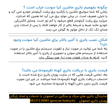
چگونه بفهمیم باتری ماشین کیا سونت
خراب است ؟
زمانی که شما سوئیچ ماشین را بازکنید برق پشت کیلومتر خودرو نمی آید و
یا خیلی ضعیف است. در برخی موارد برق می آید اما همین که استارت
میزنید برق پشت کیلومتر قطع میشود یا کم نور است. وسایل الکتریکی
خودرو مانند ضبط و شیشه بالابر از کار خواهد افتاد یا پس از استات زدن
صدای تک تک از داخل موتور به گوش می رسد.
امکان نصب باتری با آمپر بالاتر برای ماشین کیا سونت وجود
دارد؟
بله شما می توانید در صورت نیاز و تقویت سیستم برق ماشین یا در صورت
استفاده از سیستم های صوتی و تصویری از یاتری با آمپر بالاتر استفاده
کنید.
البته به میزان فضای مورد نیاز هم بستگی دارد
.
قیمت باتری با دریافت باتری کهنه (فرسوده) می باشد؟
بله، تمامی قیمت هایی که در سایت پویان باتری درج شده است، با
احتساب دریافت باتری کهنه (فرسوده) شما میباشد. در غیر این صورت
قیمت باتری بدون داغی (کهنه یا فرسوده) محاسبه می شود.
نمایندگی باتری های سبک و سنگین در اصفهان با خدمات و امداد رایگان
پویان باتری اصفهان
(pooyan battey.ir)
09137118985