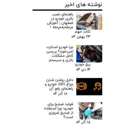
نوشته های اخیر
راهنمای نصب
باتری خودرو در
اصفهان | آموزش
مرحله‌به‌مرحله +
نکات مهم
۲۴ بهمن ۰۴
چرا خودرو استارت
نمی‌خورد؟ بررسی
کامل مشکلات
باتری و سیستم
برق خودرو
۱۴ دی ۰۴
دلایل روشن شدن
چراغ ABS خودرو و
راهنمای رفع آن
۱۸ آذر ۰۴
فواید ضدیخ برای
خودرو؛ چرا استفاده
از ضدیخ ضروری
است؟
۱۸ آذر ۰۴