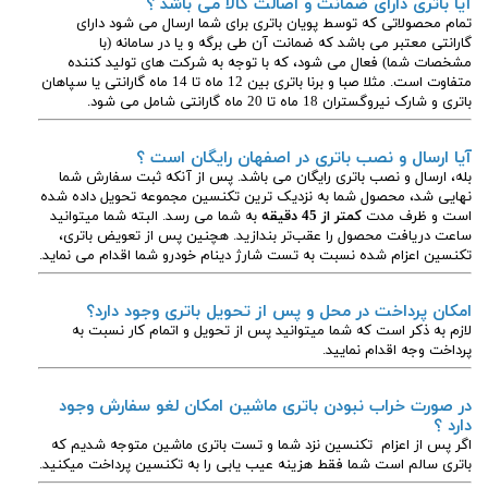
آیا باتری دارای ضمانت و اصالت کالا می باشد ؟
تمام محصولاتی که توسط پویان باتری برای شما ارسال می شود دارای
گارانتی معتبر می باشد که ضمانت آن طی برگه و یا در سامانه (با
مشخصات شما) فعال می شود، که با توجه به شرکت های تولید کننده
متفاوت است. مثلا صبا و برنا باتری بین 12 ماه تا 14 ماه گارانتی یا سپاهان
باتری و شارک نیروگستران 18 ماه تا 20 ماه گارانتی شامل می شود.
آیا ارسال و نصب باتری در اصفهان رایگان است ؟
بله، ارسال و نصب باتری رایگان می باشد. پس از آنکه ثبت سفارش شما
نهایی شد، محصول شما به نزدیک ترین تکنسین مجموعه تحویل داده شده
است و ظرف مدت
کمتر از 45 دقیقه
به شما می رسد. البته شما میتوانید
ساعت دریافت محصول را عقب‌تر بندازید. هچنین پس از تعویض باتری،
تکنسین اعزام شده نسبت به تست شارژ دینام خودرو شما اقدام می نماید.
امکان پرداخت در محل و پس از تحویل باتری وجود دارد؟
لازم به ذکر است که شما میتوانید پس از تحویل و اتمام کار نسبت به
پرداخت وجه اقدام نمایید.
در صورت خراب نبودن باتری ماشین امکان لغو سفارش وجود
دارد ؟
اگر پس از اعزام تکنسین نزد شما و تست باتری ماشین متوجه شدیم که
باتری سالم است شما فقط هزینه عیب یابی را به تکنسین پرداخت میکنید.