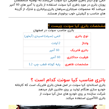
اتمی نوع دیگر باطری مصرفی کیا سونت می‌باشد.که توصیه متخصصان
پویان باتری در مورد باطری کیا سونت استفاده از باتری با آمپر های 60 آمپر
میباشد که محصولات صباباتری,سپاهان باتری,برناباتری و شارک از گزینه
های مناسب و کیفیتی خوب برخوردار هستند.
مشخصات باتری کیا سونت چیست ؟
باتری مناسب سونت در اصفهان
نوع باتری
اتمی (سیلد)-اسیدی (آبخور)
ولتاژ
12ولت
باتری فابریک
60 آمپر
ظرفیت حداکثری
60 آمپر
مشخصات ظاهری
پایه کوتاه قطب چپ L2
باتری مناسب کیا سونت کدام است ؟
باتری استاندارد کیا سونت در اصل همان باتری فابریک است که کارخانه
خودرو سازی هنگام تولید بر روی ماشین قرار میدهد
شرکت سازنده بر روی خودرو های مدل کیا سونت از
باتری 60آمپری استفاده میکند.