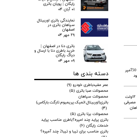
رایگان | پویان باتری
۰۱ آبان ۰۴
نمایندگی باتری اوربیتال
سپاهان باتری در
اصفهان
۲۹ مهر ۰۴
باتری دنا در اصفهان |
خرید باطری دنا با ارسال و
دیاگ رایگان
۰۹ مهر ۰۴
است. کارخانه سازنده با توجه به میزان مصرف برق خودرو کیا سول و خودروهای با پلتفرم مشابه از باطری 50آمپر
دسته بندی ها
ود
عمر مفیدباطری خودرو
(۹)
محصولات صبا باتری
(۵)
محصولات سپاهان
را برحسب نوع آن (اتمی یا اسیدی) و آمپراژ آن دسته بندی می‌کنند. باطری اولیه کیا سول هنگام تحویل خودرو توسط خریدار از اتمی ۱۲ولت
طری مصرفی
باتری(اوربیتال.اتمیک.پریمیوم.تارگت.بارکاس)
اباتری,سپاهان
(۴)
محصولات برنا باتری
(۵)
باتری پراید چند امپره؟باطری مناسب پراید
خدمات رایگان
(۶)
باتری مناسب برای تیبا و تیبا2 چند آمپره؟