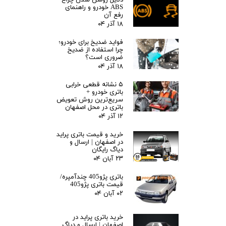
دلایل روشن شدن چراغ
ABS خودرو و راهنمای
رفع آن
۱۸ آذر ۰۴
فواید ضدیخ برای خودرو؛
چرا استفاده از ضدیخ
ضروری است؟
۱۸ آذر ۰۴
۵ نشانه قطعی خرابی
باتری خودرو +
سریع‌ترین روش تعویض
باتری در محل اصفهان
۱۲ آذر ۰۴
خرید و قیمت باتری پراید
در اصفهان | ارسال و
دیاگ رایگان
۲۳ آبان ۰۴
باتری پژو405 چندآمپره/
قیمت باتری پژو405
۰۲ آبان ۰۴
خرید باتری پراید در
اصفهان | ارسال و دیاگ