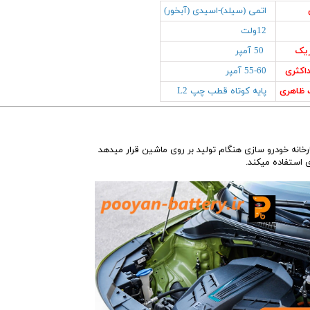
اتمی (سیلد)-اسیدی (آبخور)
12ولت
ریک
50 آمپر
اکثری
55-60 آمپر
ظاهری
پایه کوتاه قطب چپ L2
رخانه خودرو سازی هنگام تولید بر روی ماشین قرار میدهد