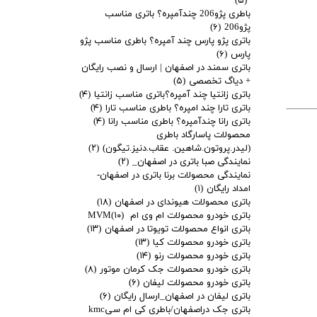
(۵)
باطری پژو206 چندآمپره؟ باتری مناسب
پژو206
(۶)
باتری پژو پارس چند آمپره؟ باطری مناسب پژو
پارس
(۶)
باتری سمند در اصفهان | ارسال و نصب رایگان
+ دیاگ تخصصی
(۵)
باتری زانتیا چند آمپره؟باتری مناسب زانتیا
(۴)
باتری تارا چند امپره؟ باطری مناسب تارا
(۴)
باتری رانا چندآمپره؟ باطری مناسب رانا
(۴)
محصولات پاسارگاد باطری
(لیدر.پروتون.شاهین. عقاب.دنیز.تیگون)
(۲)
نمایندگی صبا باتری در اصفهان_
(۲)
نمایندگی محصولات برنا باتری در اصفهان-
امداد رایگان
(۱)
باتری محصولات هیوندای در اصفهان
(۱۸)
باتری خودرو محصولات ام وی ام MVM
(۱۰)
باتری انواع محصولات تویوتا در اصفهان
(۱۳)
باتری خودرو محصولات کیا
(۱۳)
باتری خودرو محصولات رنو
(۱۴)
باتری خودرو محصولات جک کرمان موتور
(۸)
باتری خودرو محصولات لیفان
(۶)
باتری لیفان در اصفهان_ارسال رایگان
(۶)
باتری جک دراصفهان/باطری کی ام سیkmc