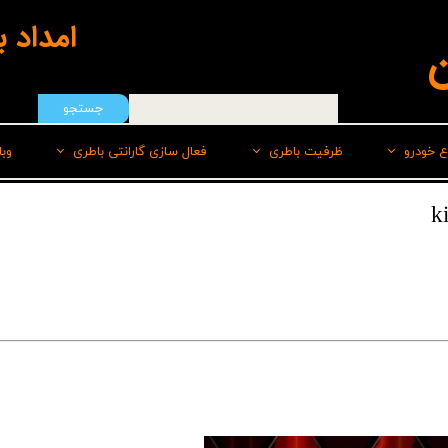
امداد 
ن
جستجو
ع خودرو
ظرفیت باطری
فعال سازی گارانتی باطری
وب
هیوندای
50 امپر
سپاهان باطری
ایرانخودرو
55 امپر
برنا
رنو
60 امپر
پاسارگاد(لیدر)
سایپا
60 امپر پایه بلند L
صبا
ام وی امMVM
60 امپر پایه بلند R
وایا
تویوتا
66 امپر
کیا
70 امپر بلند L