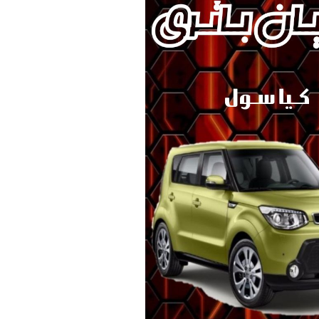
ک KMC/JAC
برلیانس
بهمن موتور
70 امپر بلندR
پارس خودرو
74 امپر
لیفان
جیلی
سیترو،ن
دوو
رنو
لکسوس
مزدا
نیسان