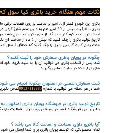
نکات مهم هنگام خرید باتری کیا سول که ب
باتری این خودرو کمتر از50آمپر بر ساعت بر روی قطعات برقی ماشینتان آسیب میزند
باتری با ظرفیت بیش از 60 آمپر هم به دلیل عدم شارژ کردن دینام کیا سول خراب میشود
ابعاد باتری نباید کوچکتر یا بزرگتر از جای باتری کیا سول باشد 
تاریخ تولید باتری را چک کنید که بیش از 1 ماه از ساخت آن نگذشته باشد.
مدت زمان کارت گارانتی باتری را چک کنید که حداقل 1 سال اعتبار داشته باشد.
چگونه در پویان باطری سفارش خود را ثبت کنیم؟
شما پس از انتخاب باتری می توانید آن را به سبد خرید خود اض
های درج شده در سایت تماس بگیرید.
ثبت سفارش تلفنی در اصفهان چگونه انجام می شود
شما در هر لحظه می توانید با شماره
09137118985
تماس بگیرید
تاریخ تولید باتری در فروشگاه پویان باتری اصفهان به
بله زیرا این فروشگاه فقط در زمینه توزیع باتری فعالیت دارد، ک
آیا باتری دارای ضمانت و اصالت کالا می باشد ؟
تمام محصولاتی که توسط پویان باتری برای شما ارسال می شود د