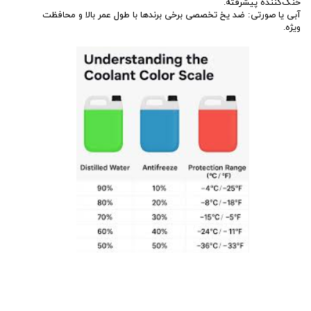
خنک‌کننده پیشرفته.
آبی یا صورتی: ضد یخ تخصصی برخی برندها با طول عمر بالا و محافظت
ویژه.
غلظت ضد یخ
غلظت ضد یخ در آب بین ۳۰٪ تا ۵۰٪ باید باشد. غلظت پایین‌تر از ۳۰٪