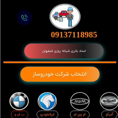
09137118985
امداد باتری شبانه روزی اصفهان
انتخاب شرکت خودروساز
آمیکو
ب ام و
ام وی ام
ایرانخودرو