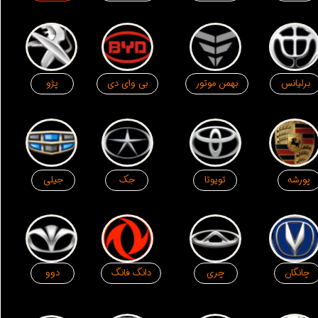
برلیانس
پژو
بهمن موتور
بی وای دی
پورشه
جیلی
تویوتا
جک
چانگان
دوو
چری
دانگ فانگ