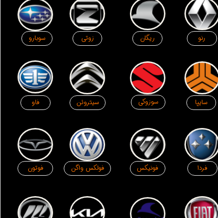
رنو
سوبارو
ریگان
زوتی
سوزوکی
سیتروئن
سایپا
فاو
فردا
فوتون
فونیکس
فولکس واگن