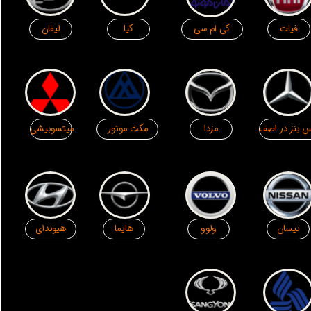
فیات
لیفان
کی ام سی
کیا
س بنز در اصف
میتسوبیشی
مزدا
مکث موتور
نیسان
هیوندای
ولوو
هایما