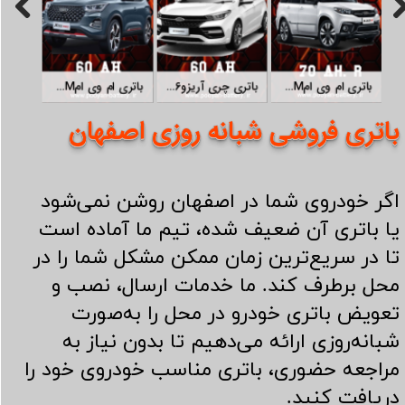
خرید باتری ام وی ام MVM X22 در اصفهان | ارسال و دیاگ رایگان
باتری ام وی امx33 MVM/قیمت باطری ام وی ام ایکس33
باتری چری آریزو6/قیمت باطری آریزو شش
باتری ام وی امx55MVM/قیمت باطری ام وی ام ایکس55
باتری فروشی شبانه روزی اصفهان
اگر خودروی شما در اصفهان روشن نمی‌شود
یا باتری آن ضعیف شده، تیم ما آماده است
تا در سریع‌ترین زمان ممکن مشکل شما را در
محل برطرف کند. ما خدمات ارسال، نصب و
تعویض باتری خودرو در محل را به‌صورت
شبانه‌روزی ارائه می‌دهیم تا بدون نیاز به
مراجعه حضوری، باتری مناسب خودروی خود را
دریافت کنید.