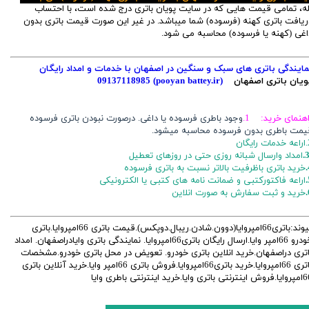
له، تمامی قیمت هایی که در سایت پویان باتری درج شده است، با احتساب
ریافت باتری کهنه (فرسوده) شما میباشد. در غیر این صورت قیمت باتری بدون
اغی (کهنه یا فرسوده) محاسبه می شود.
مایندگی باتری های سبک و سنگین در اصفهان با خدمات و امداد رایگان
ویان باتری اصفهان
(pooyan battey.ir)
09137118985
اهنمای خرید: 1.
وجود باطری فرسوده یا داغی. درصورت نبودن باتری فرسوده
یمت باطری بدون فرسوده محاسبه میشود.
ایگان
3
امداد وارسال شبانه روزی حتی در روزهای تعطیل
خرید باتری باظرفیت بالاتر نسبت به باتری فرسوده
اراعه فاکتورکتبی و ضمانت نامه های کتبی یا الکترونیکی
خرید و ثبت سفارش به صورت انلاین
پیوند:باتری66امپروایا(دوون.شادن.ریبال.دوپکس).قیمت باتری 66امپروایا.باتری
خودرو 66امپر وایا.ارسال رایگان باتری66امپروایا. نمایندگی باتری وایادراصفهان. امداد
اتری دراصفهان.خرید انلاین باتری خودرو. تعویض در محل باتری خودرو.مشخصات
باتری 66امپروایا.خرید باتری66امپروایا.فروش باتری 66امپر وایا.خرید آنلاین باتری
تی باتری وایا.خرید اینترنتی باطری وایا