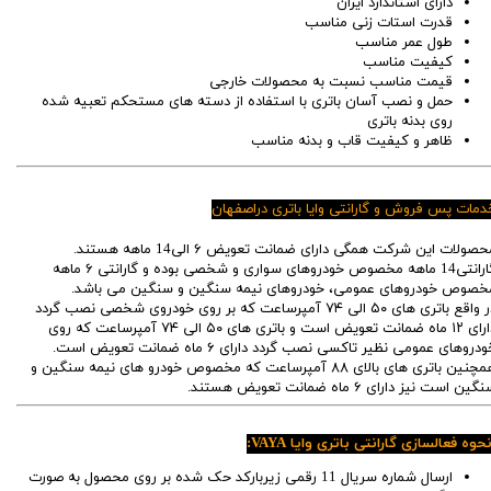
دارای استاندارد ایران
قدرت استات زنی مناسب
طول عمر مناسب
کیفیت مناسب
قیمت مناسب نسبت به محصولات خارجی
حمل و نصب آسان باتری با استفاده از دسته های مستحکم تعبیه شده
روی بدنه باتری
ظاهر و کیفیت قاب و بدنه مناسب
دمات پس فروش و گارانتی وایا باتری دراصفهان
محصولات این شرکت همگی دارای ضمانت تعویض ۶ الی14 ماهه هستند.
گارانتی14 ماهه مخصوص خودروهای سواری و شخصی بوده و گارانتی ۶ ماهه
خصوص خودروهای عمومی، خودروهای نیمه سنگین و سنگین می باشد.
در واقع باتری های ۵۰ الی ۷۴ آمپرساعت که بر روی خودروی شخصی نصب گردد
دارای ۱۲ ماه ضمانت تعویض است و باتری های ۵۰ الی ۷۴ آمپرساعت که روی
خودروهای عمومی نظیر تاکسی نصب گردد دارای ۶ ماه ضمانت تعویض است.
همچنین باتری های بالای ۸۸ آمپرساعت که مخصوص خودرو های نیمه سنگین و
گین است نیز دارای ۶ ماه ضمانت تعویض هستند.
حوه فعالسازی گارانتی باتری وایا VAYA:
ارسال شماره سریال 11 رقمی زیربارکد حک شده بر روی محصول به صورت