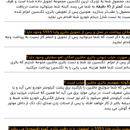
د، محصول شما به نزدیک ترین تکنسین مجموعه تحویل داده شده است و ظرف
دت
کمتر از 45 دقیقه
به شما می رسد. البته شما میتوانید ساعت دریافت
حصول را عقب‌تر بندازید. هچنین پس از تعویض باتری، تکنسین اعزام شده
سبت به تست شارژ دینام خودرو شما اقدام می نماید.
کان پرداخت در محل و پس از تحویل باتری وایا VAYA وجود دارد؟
ازم به ذکر است که شما میتوانید پس از تحویل و اتمام کار نسبت به پرداخت وجه
قدام نمایید.
ر صورت خراب نبودن باتری ماشین امکان لغو سفارش وجود دارد؟
گر پس از اعزام تکنسین نزد شما و تست باتری ماشین متوجه شدیم که باتری
الم است شما فقط هزینه عیب یابی را به تکنسین پرداخت میکنید.
گونه بفهمیم باتری ماشین
خراب است ؟
مانی که شما سوئیچ ماشین را بازکنید برق پشت کیلومتر خودرو نمی آید و یا
یلی ضعیف است. در برخی موارد برق می آید اما همین که استارت میزنید برق
شت کیلومتر قطع میشود یا کم نور است. وسایل الکتریکی خودرو مانند ضبط و
یشه بالابر از کار خواهد افتاد یا پس از استات زدن صدای تک تک از داخل موتور
ه گوش می رسد.
 باتری وایا VAYA در اصفهان با دریافت باتری کهنه (فرسوده) می باشد؟