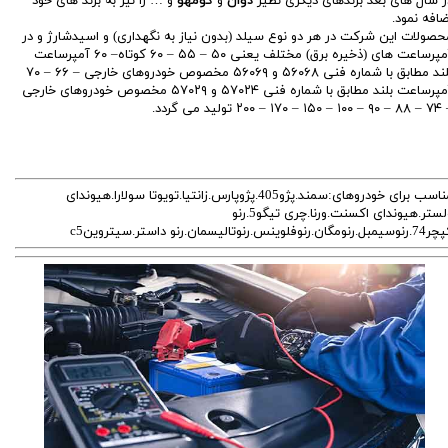
ر سال های بعد برندهای دیگری نظیر
دوان
و
کومهو
و … را نیز به برند های خود
ضافه نمود.
حصولات این شرکت در هر دو نوع سیلد (بدون نیاز به نگهداری) و اسیدشارژ و در
آمپرساعت های (ذخیره برق) مختلف یعنی ۵۰ – ۵۵ – ۶۰ کوتاه– ۶۰ آمپرساعت
بلند مطابق با شماره فنی ۵۶۰۶۸ و ۵۶۰۶۹ مخصوص خودروهای خارجی – ۶۶ – ۷۰
آمپرساعت بلند مطابق با شماره فنی ۵۷۰۲۴ و ۵۷۰۲۹ مخصوص خودروهای خارجی
۱ – ۱۷۰ – ۲۰۰ تولید می گردد.
مناسب برای خودروهای:سمند.پژو405.پژوپارس.زانتیا.تویوتا سولارا.هیوندای
ولستر.هیوندای اکسنت.ورنا.چری تیگو5.رنو
بل.رنومگان.رنوفلوینس.رنوتالیسمان.رنو داستر.سیتروینc5