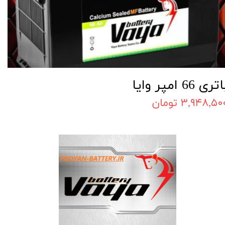
تری 66 امپر وایا
۳,۹۴۸,۵۰ تومان