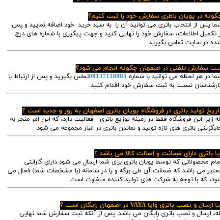
گونه در پویان باطری سفارش خود را ثبت کنیم؟
ما پس از انتخاب باتری می توانید آن را به سبد خرید خود اضافه نمایید و پس
ز تکمیل اطلاعات، سفارش خود را نهایی کنید و جهت پیگیری با شماره های درج
ده در سایت تماس بگیرید.
بت سفارش تلفنی در اصفهان چگونه انجام می شود؟
ما در هر لحظه می توانید با شماره
09137118985
تماس بگیرید و پس از ارتباط با
ارشناسان نسبت به ثبت سفارش خود اقدام کنید.
اریخ تولید باتری در فروشگاه پویان باتری اصفهان به روز و جدید است ؟
له زیرا این فروشگاه فقط در زمینه توزیع باتری فعالیت دارد، که این امر منجر به
ایگزینی باتری های تازه تولید و نماندن باتری در انبار مجموعه می شود.
یا باتری دارای ضمانت و اصالت کالا می باشد ؟
مام محصولاتی که توسط پویان باتری برای شما ارسال می شود دارای گارانتی
عتبر می باشد که ضمانت آن طی برگه و یا در سامانه (با مشخصات شما) فعال می
ود، که با توجه به شرکت های تولید کننده متفاوت است.
ا ارسال و نصب باتری وایا VAYA در اصفهان رایگان است ؟
له، ارسال و نصب باتری رایگان می باشد. پس از آنکه ثبت سفارش شما نهایی