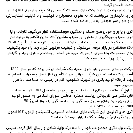
اعت افتتاح گردید.
باتری های تولیدی این شرکت دارای صفحات کلسیمی اکسپند و از نوع MF (بدون
یاز به نگهداری) می‌باشند که به عنوان محصولی با کیفیت و با قابلیت استارت‌زنی
الا و طول عمر طولانی به بازار عرضه شده است.
اتری وایا برای خودروهای سبک و سنگین مورد‌استفاده قرار می‌گیرد. کارخانه وایا
اتری صدرا با بهره‌گیری از دانش روز دنیا و ماشین‌آلات مدرن اقدام به تولید این
محصولات کرده است. محصولات این کارخانه در برندها و ظرفیت‌های (آمپراژ 50 تا
200) مختلفی در بازار عرضه می‌شوند و کیفیت مرغوبی نیز دارند. با وجود با‌کیفیت
ودن محصولات وایا باتری، درصورت خرید هر کدام از برندهای باطری وایا، از گارانتی
حصول نیز بهره‌مند خواهید شد.
شرکت تولیدی صنعتی وایا باتری صدرا، یک شرکت ایرانی بوده که در سال 1390
أسیس شده است، این شرکت ایرانی جهت تأمین نیاز داخل و صادرات، اقدام به
ایجاد کارخانه تولید باتری در شهرک شکوهیه قم در زمینی به مساحت 25 هزار
ترمربع نمود.
فاز اول کارخانه با زیر بنای 6500 متر مربع در بهمن ماه سال 1393 توسط جناب
قای دکتر علی لاریجانی ریاست محترم مجلس شورای اسلامی به منظور تولید
انواع باتری خودرو‌‌های سواری، سنگین و نیمه سنگین با تنوع آمپراژ 50
تاح گردید.
باتری های تولیدی این شرکت دارای صفحات کلسیمی اکسپند و از نوع MF (بدون
یاز به نگهداری) می‌باشند که به بازار عرضه شده است.
رکت وایا باتری محصولات خود را با سه برند
وایا
،
شادن
و
ریبال
آغاز کرده، سپس