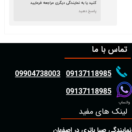
کنید یا به نمایندگی دیگری مراجعه فرمایید
پاسخ دهید
تماس با ما
09904738003
09137118985
09137118985
واتساپ
لینک های مفید
نمایندگی صبا باتری در اصفهان