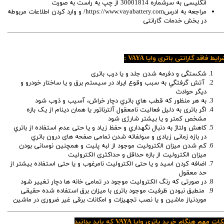
انگلیسی به سرشماره 30001814 از چپ به راست به صورت
مراجعه به ادرسhttps://www.vayabattery.com/ و وارد کردن اطلاعات مربوطه
در بخش خدمات گارانتی
ایط فاقد گارانتی باتری وایا VAYA :
شکستگی و دفرمه شدن جلد و یا درب باتری
آتش گرفتگي به سبب وقوع ایراد در سيستم برق و یا ساختار خودرو و
دیگر حوادث
به هر منظور که قطب ‌هاي باتري دچار خراش، آسیب و ذوب شود
اگر باتری به دلیل فعالیت نامعقول آلترناتور یا همان دینام از یک بازه
مشخص کمتر و یا بیشتر شارژی شود
کاهش ولتاژ به دنبال نگهداري و حفظ زياد و يا حتی عدم استفاده از باتري
در بازه زمانی زیادی و سولفاته شدن تمامی صفحه های درون باتري
کم شدن میزان الكتروليت موجود از لبه پليت و همچنین نوسانی بودن
میزان الکترولیت از بازه حداقل و حداکثری الکترولیت
اضافه کردن اسيد و يا حتی الكتروليت نامرغوب و يا حتی استفاده بیشتر از
حد معقول
در صورتی که رنگ الکترولیت موجود در تمامی خانه ها دچار تغییر شود
منطبق نبودن ظرفیت موجود باتری با میزان برق استفاده شده حقیقی
موردنیاز ماشین و یا نصب تجهیزات و امکانات برقی غیر ضروری در ماشین
ات مهم هنگام خرید باتری وایا VAYA که باید بدانید