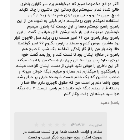
اگثر مواقع مخصوصا صبح که میخواهم برم سر کاراین باطری
خالی شده تمام سیستم برق رسانی این ماشین را چک کزدند
هیچ عیبی ندارو و حتی برق دزدی هم ندا رد زیاد از کولر
استفاده نمیکنم چون روماتیسم دارم خیلی به ندرت من از این
باطری راضئ نیستم دفعه‌ی اول نیست که باطری میخرم
خودشون میدونند این بار خود ایشان اقای هراتیان گفت از این
باطری بردار باطری من ۶۶ امپر هست روی پراید مدل ۹۶چون قرار
بود ماشین عوض کنم و سمند یا پارس بگیرم ۶۶ امپر گرفتمتا
حالا چند بار من را از کار زندگی انداخته یک شب تا صبح هم
باطری در مغازه ایشان بود تا تست کند و روز بعد گفت خوبه
ایرادی نداره پس چرا سه الی چهار بار هست من را اذیت میکند
اگر این باطری را عوض نکرد خیلی از دست ایشان ناراحت میشم
و باطرگکوی را میگذارم دم مغازه و میایم دیگه خوش میونه و
صاحب ماشین که یک خانم هست شرمنده خیلی پر حرفی شد
چون واقعا دلم پر است من که حقوق ناچیزی دارم حالا خدا را
واسته قرار میدم دیگه خود دانید دلم راضی نیست ۳ ماه دیگه
هوا سرد میشه ان وقت چکار کنم
پاسخ دهید
مدیریت
|
۰۴/۰۴/۱۳
سلام و ارادت خدمت شما. برای تست سلامت در
صورت امکان روی خودروی دیگر نصب و تست