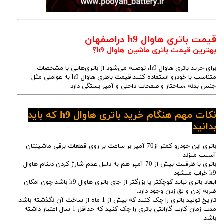
قیمت باتری هاوال h9 دراصفهان
بهترین قیمت باتری ماشین هاوال h9؟
برای خرید باتری هاوال h9، توصیه می‌شود از باتری‌هایی با مشخصات
متناسب با خودرو استفاده کنید.قیمت باطری هاوال h9 به عواملی مثل
جنس بدنه ،ساختار و صفحات داخلی و آمپر بستگی دارد
نکات مهم هنگام خرید باتری هاوال h9 که باید
بدانید
باتری این خودرو کمتر از70 آمپر بر ساعت بر روی قطعات برقی ماشینتان
آسیب میزند
باتری با ظرفیت بیش از 70 آمپر هم به دلیل عدم شارژ کردن دینام هاوال
h9 خراب میشود
ابعاد باتری نباید کوچکتر یا بزرگتر از جای باتری هاوال h9 باشد چون امکان
ضربه زدن و لق زدن وجود دارد.
تاریخ تولید باتری را چک کنید که بیش از 1 ماه از ساخت آن نگذشته باشد.
مدت زمان کارت گارانتی باتری را چک کنید که حداقل 1 سال اعتبار داشته
باشد.