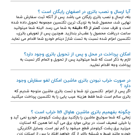
آیا ارسال و نصب باتری در اصفهان رایگان است ؟
بله، ارسال و نصب باتری رایگان می باشد. پس از آنکه ثبت سفارش شما
نهایی شد، محصول شما به نزدیک ترین تکنسین مجموعه تحویل داده شده
است و ظرف مدت
کمتر از 45 دقیقه
به شما می رسد. البته شما میتوانید
ساعت دریافت محصول را عقب‌تر بندازید. هچنین پس از تعویض باتری،
تکنسین اعزام شده نسبت به تست شارژ دینام خودرو شما اقدام می نماید.
امکان پرداخت در محل و پس از تحویل باتری وجود دارد؟
لازم به ذکر است که شما میتوانید پس از تحویل و اتمام کار نسبت به
پرداخت وجه اقدام نمایید.
در صورت خراب نبودن باتری ماشین امکان لغو سفارش وجود
دارد ؟
اگر پس از اعزام تکنسین نزد شما و تست باتری ماشین متوجه شدیم که
باتری سالم است شما فقط هزینه عیب یابی را به تکنسین پرداخت میکنید.
چگونه بفهمیم باتری ماشین هاوال h9
خراب است ؟
زمانی که شما سوئیچ ماشین را بازکنید برق پشت کیلومتر خودرو نمی آید و
یا خیلی ضعیف است. در برخی موارد برق می آید اما همین که استارت
میزنید برق پشت کیلومتر قطع میشود یا کم نور است. وسایل الکتریکی
خودرو مانند ضبط و شیشه بالابر از کار خواهد افتاد یا پس از استات زدن