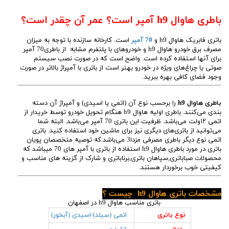
باطری هاوال h9 آمپر است؟ عمر آن چقدر است؟
باتری فابریک هاوال h9 و
70 آمپر
است. کارخانه سازنده با توجه به میزان
مصرف برق خودرو هاوال h9 و خودروهای با پلتفرم مشابه از باطری70 آمپر
برای آنها استفاده کرده است. واضح است که در صورت نصب سیستم
صوتی یا چراغ‌های ویژه در خودرو بهتر است از باتری با آمپراژ بالاتر در صورت
وجود فضای کافی بهره ببرید.
باطری هاوال h9
را برحسب نوع آن (اتمی یا اسیدی) و آمپراژ آن دسته
بندی می‌کنند. باطری اولیه هاوال h9 هنگام تحویل خودرو توسط خریدار از
اتمی ۱۲ولت می‌باشد. ظرفیت این باتری 70 آمپر می‌باشد. البته شما
می‌توانید از باتری‌های دیگری نیز برای ماشین خود استفاده کنید. باتری
اتمی نوع دیگر باطری مصرفی مزدا3 می‌باشد.که توصیه متخصصان پویان
باتری در مورد باطری هاوال h9 استفاده از باتری با آمپر های 70 میباشد که
محصولات صباباتری,سپاهان باتری,برناباتری و شارک از گزینه های مناسب و
کیفیتی خوب برخوردار هستند.
مشخصات باتری هاوال h9 چیست ؟
باتری مناسب هاوال h9 در اصفهان
نوع باتری
اتمی (سیلد)-اسیدی (آبخور)