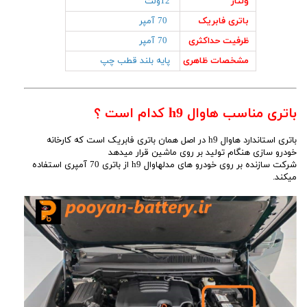
ولتاژ
12ولت
باتری فابریک
70 آمپر
ظرفیت حداکثری
70 آمپر
مشخصات ظاهری
پایه بلند قطب چپ
باتری مناسب هاوال h9 کدام است ؟
باتری استاندارد هاوال h9 در اصل همان باتری فابریک است که کارخانه
خودرو سازی هنگام تولید بر روی ماشین قرار میدهد
شرکت سازنده بر روی خودرو های مدلهاوال h9 از باتری 70 آمپری استفاده
میکند.