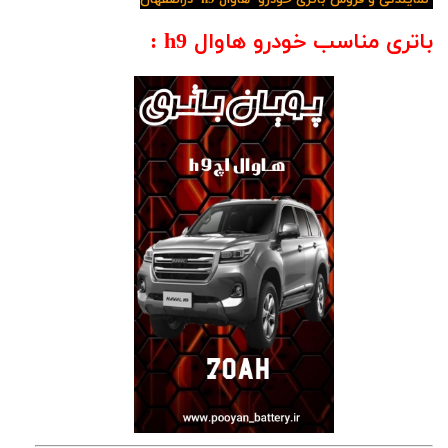
نمایندگی و فروش باتری خودرو هاوال h9 دراصفهان
باتری مناسب خودرو هاوال h9 :