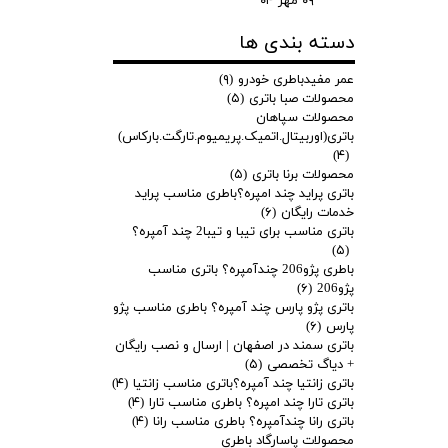
۰۹ مهر ۰۴
دسته بندی ها
عمر مفیدباطری خودرو
(۹)
محصولات صبا باتری
(۵)
محصولات سپاهان
باتری(اوربیتال.اتمیک.پریمیوم.تارگت.بارکاس)
(۴)
محصولات برنا باتری
(۵)
باتری پراید چند امپره؟باطری مناسب پراید
خدمات رایگان
(۶)
باتری مناسب برای تیبا و تیبا2 چند آمپره؟
(۵)
باطری پژو206 چندآمپره؟ باتری مناسب
پژو206
(۶)
باتری پژو پارس چند آمپره؟ باطری مناسب پژو
پارس
(۶)
باتری سمند در اصفهان | ارسال و نصب رایگان
+ دیاگ تخصصی
(۵)
باتری زانتیا چند آمپره؟باتری مناسب زانتیا
(۴)
باتری تارا چند امپره؟ باطری مناسب تارا
(۴)
باتری رانا چندآمپره؟ باطری مناسب رانا
(۴)
محصولات پاسارگاد باطری