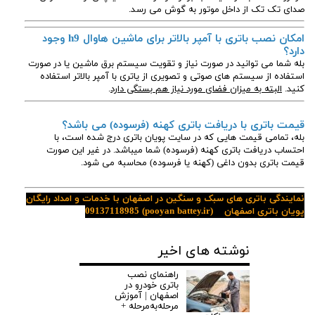
صدای تک تک از داخل موتور به گوش می رسد.
امکان نصب باتری با آمپر بالاتر برای ماشین هاوال h9 وجود
دارد؟
بله شما می توانید در صورت نیاز و تقویت سیستم برق ماشین یا در صورت
استفاده از سیستم های صوتی و تصویری از یاتری با آمپر بالاتر استفاده
کنید.
البته به میزان فضای مورد نیاز هم بستگی دارد
.
قیمت باتری با دریافت باتری کهنه (فرسوده) می باشد؟
بله، تمامی قیمت هایی که در سایت پویان باتری درج شده است، با
احتساب دریافت باتری کهنه (فرسوده) شما میباشد. در غیر این صورت
قیمت باتری بدون داغی (کهنه یا فرسوده) محاسبه می شود.
نمایندگی باتری های سبک و سنگین در اصفهان با خدمات و امداد رایگان
پویان باتری اصفهان
(pooyan battey.ir)
09137118985
نوشته های اخیر
راهنمای نصب
باتری خودرو در
اصفهان | آموزش
مرحله‌به‌مرحله +