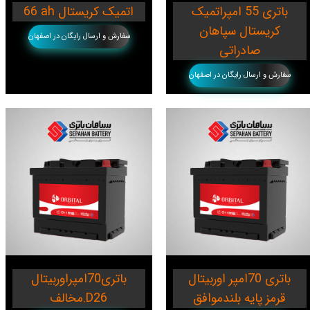
باتری 55 امپراتمیک
66 ah اتمیک کریستال
کریستال سپاهان
سفارش و ارسال رایگان در اصفهان
صادراتی
سفارش و ارسال رایگان در اصفهان
باتری 70امپر اوربیتال
باتری70امپراوربیتال
قرمز پایه بلندموافق
مخالف.D26