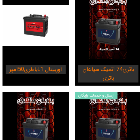
باتری74 اتمیک سپاهان
باطری50امپرL1 اوربیتال
باتری
ارسال و خدمات رایگان