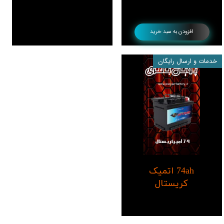
استعلام قیمت
به زودی
افزودن به سبد خرید
خدمات و ارسال رایگان
74ah اتمیک
کریستال
به زودی