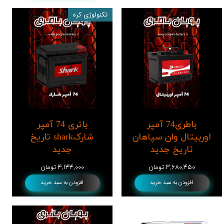
تکنولوژی کره
باطری74 آمپر
باتری 74 آمپر
اوربیتال وان سپاهان
شارکshark تاریخ
تاریخ جدید
جدید
۳,۶۸۰,۴۵۰ تومان
۴,۱۴۴,۰۰۰ تومان
افزودن به سبد خرید
افزودن به سبد خرید