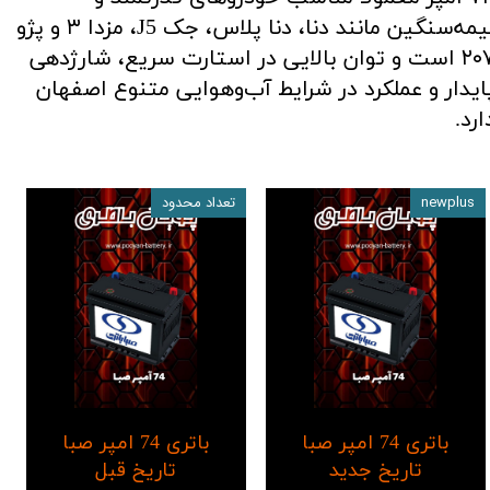
نیمه‌سنگین مانند دنا، دنا پلاس، جک J5، مزدا ۳ و پژو
۲۰۷ است و توان بالایی در استارت سریع، شارژدهی
ایدار و عملکرد در شرایط آب‌وهوایی متنوع اصفهان
ارد.
newplus
تعداد محدود
باتری 74 امپر صبا
باتری 74 امپر صبا
تاریخ جدید
تاریخ قبل