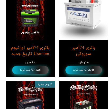
باتری 74آمپر
باتری 74آمپر اورانیوم
سوزوکی
Uranium تاریخ جدید
۰ تومان
۰ تومان
افزودن به سبد خرید
افزودن به سبد خرید
تاریخ جدید