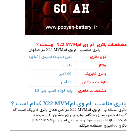
مشخصات باتری ام وی امX22 MVM چیست ؟
باتری مناسب ام وی امX22 MVM در اصفهان
نوع باتری
اتمی (سیلد)-اسیدی (آبخور)
ولتاژ
12ولت
باتری فابریک
60 آمپر
ظرفیت حداکثری
60 آمپر
مشخصات ظاهری
پایه کوتاه قطب چپ L2
باتری مناسب ام وی امX22 MVM کدام است ؟
باتری استاندارد ام وی امX22 MVM در اصل همان باتری فابریک است که
کارخانه خودرو سازی هنگام تولید بر روی ماشین قرار میدهد
شرکت سازنده بر روی خودرو های مدل ام وی امX22 MVM از
باتری 60آمپری استفاده میکند.