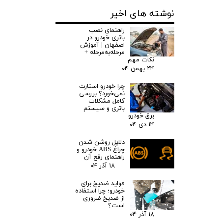
نوشته های اخیر
راهنمای نصب
باتری خودرو در
اصفهان | آموزش
مرحله‌به‌مرحله +
نکات مهم
۲۴ بهمن ۰۴
چرا خودرو استارت
نمی‌خورد؟ بررسی
کامل مشکلات
باتری و سیستم
برق خودرو
۱۴ دی ۰۴
دلایل روشن شدن
چراغ ABS خودرو و
راهنمای رفع آن
۱۸ آذر ۰۴
فواید ضدیخ برای
خودرو؛ چرا استفاده
از ضدیخ ضروری
است؟
۱۸ آذر ۰۴