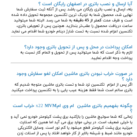
آیا ارسال و نصب باتری در اصفهان رایگان است ؟
بله، ارسال و نصب باتری رایگان می باشد. پس از آنکه ثبت سفارش شما
نهایی شد، محصول شما به نزدیک ترین تکنسین مجموعه تحویل داده شده
است و ظرف مدت
کمتر از 45 دقیقه
به شما می رسد. البته شما میتوانید
ساعت دریافت محصول را عقب‌تر بندازید. هچنین پس از تعویض باتری،
تکنسین اعزام شده نسبت به تست شارژ دینام خودرو شما اقدام می نماید.
امکان پرداخت در محل و پس از تحویل باتری وجود دارد؟
لازم به ذکر است که شما میتوانید پس از تحویل و اتمام کار نسبت به
پرداخت وجه اقدام نمایید.
در صورت خراب نبودن باتری ماشین امکان لغو سفارش وجود
دارد ؟
اگر پس از اعزام تکنسین نزد شما و تست باتری ماشین متوجه شدیم که
باتری سالم است شما فقط هزینه عیب یابی را به تکنسین پرداخت میکنید.
چگونه بفهمیم باتری ماشین ام وی ام
MVM
x22
خراب است
؟
زمانی که شما سوئیچ ماشین را بازکنید برق پشت کیلومتر خودرو نمی آید و
یا خیلی ضعیف است. در برخی موارد برق می آید اما همین که استارت
میزنید برق پشت کیلومتر قطع میشود یا کم نور است. وسایل الکتریکی
خودرو مانند ضبط و شیشه بالابر از کار خواهد افتاد یا پس از استات زدن