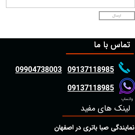
ارسال
تماس با ما
09904738003
09137118985
09137118985
واتساپ
لینک های مفید
نمایندگی صبا باتری در اصفهان