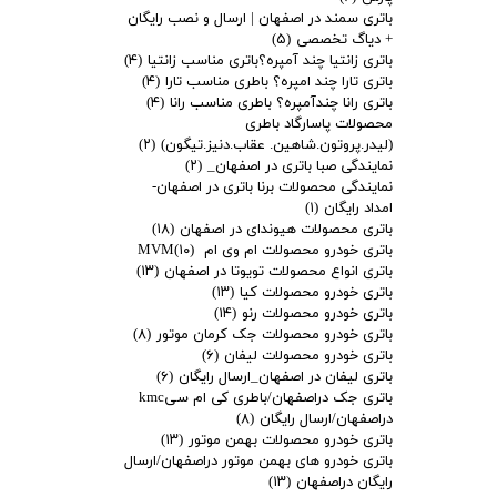
باتری سمند در اصفهان | ارسال و نصب رایگان
+ دیاگ تخصصی
(۵)
باتری زانتیا چند آمپره؟باتری مناسب زانتیا
(۴)
باتری تارا چند امپره؟ باطری مناسب تارا
(۴)
باتری رانا چندآمپره؟ باطری مناسب رانا
(۴)
محصولات پاسارگاد باطری
(لیدر.پروتون.شاهین. عقاب.دنیز.تیگون)
(۲)
نمایندگی صبا باتری در اصفهان_
(۲)
نمایندگی محصولات برنا باتری در اصفهان-
امداد رایگان
(۱)
باتری محصولات هیوندای در اصفهان
(۱۸)
باتری خودرو محصولات ام وی ام MVM
(۱۰)
باتری انواع محصولات تویوتا در اصفهان
(۱۳)
باتری خودرو محصولات کیا
(۱۳)
باتری خودرو محصولات رنو
(۱۴)
باتری خودرو محصولات جک کرمان موتور
(۸)
باتری خودرو محصولات لیفان
(۶)
باتری لیفان در اصفهان_ارسال رایگان
(۶)
باتری جک دراصفهان/باطری کی ام سیkmc
دراصفهان/ارسال رایگان
(۸)
باتری خودرو محصولات بهمن موتور
(۱۳)
باتری خودرو های بهمن موتور دراصفهان/ارسال
رایگان دراصفهان
(۱۳)