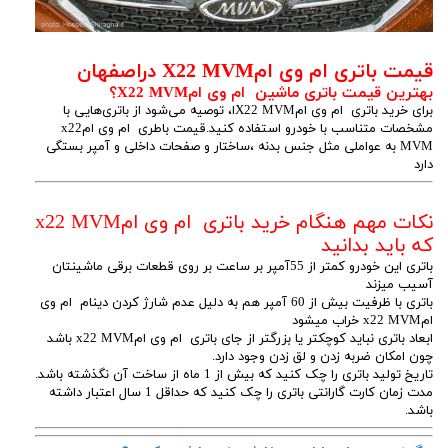
قیمت باتری ام وی امX22 MVM دراصفهان
بهترین قیمت باتری ماشین ام وی امX22 MVM؟
برای خرید باتری ام وی امX22 MVMا، توصیه می‌شود از باتری‌هایی با
مشخصات متناسب با خودرو استفاده کنید.قیمت باطری ام وی امx22
MVM به عواملی مثل جنس بدنه ،ساختار و صفحات داخلی و آمپر بستگی
دارد
نکات مهم هنگام خرید باتری ام وی امx22 MVM
که باید بدانید
باتری این خودرو کمتر از 55آمپر بر ساعت بر روی قطعات برقی ماشینتان
آسیب میزند
باتری با ظرفیت بیش از 60 آمپر هم به دلیل عدم شارژ کردن دینام ام وی
امx22 MVM خراب میشود
ابعاد باتری نباید کوچکتر یا بزرگتر از جای باتری ام وی امx22 MVM باشد
چون امکان ضربه زدن و لق زدن وجود دارد.
تاریخ تولید باتری را چک کنید که بیش از 1 ماه از ساخت آن نگذشته باشد.
مدت زمان کارت گارانتی باتری را چک کنید که حداقل 1 سال اعتبار داشته
باشد.