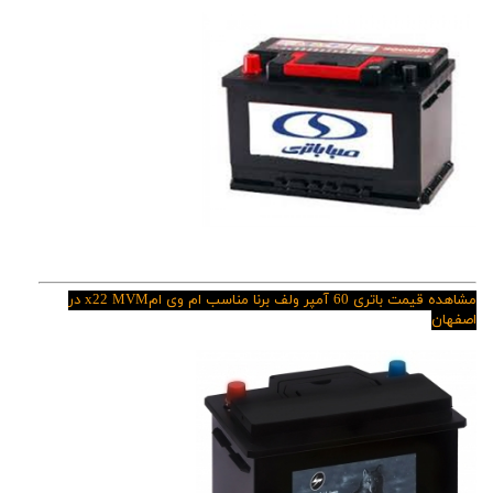
مشاهده قیمت باتری 60 آمپر ولف برنا مناسب ام وی ام
x22
MVM در
اصفهان