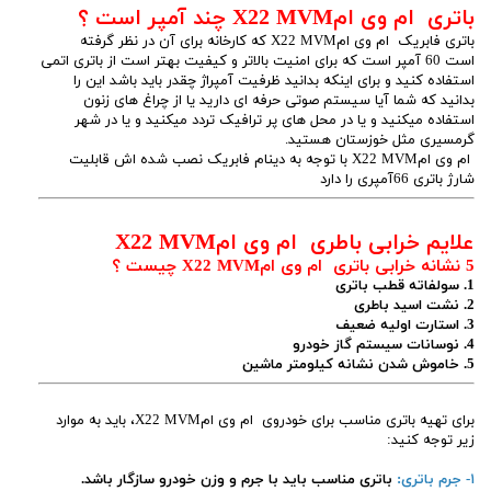
باتری ام وی امX22 MVM چند آمپر است ؟
باتری فابریک ام وی امX22 MVM که کارخانه برای آن در نظر گرفته
است 60 آمپر است که برای امنیت بالاتر و کیفیت بهتر است از باتری اتمی
استفاده کنید و برای اینکه بدانید ظرفیت آمپراژ چقدر باید باشد این را
بدانید که شما آیا سیستم صوتی حرفه ای دارید یا از چراغ های زنون
استفاده میکنید و یا در محل های پر ترافیک تردد میکنید و یا در شهر
گرمسیری مثل خوزستان هستید.
ام وی امX22 MVM با توجه به دینام فابریک نصب شده اش قابلیت
شارژ باتری 66آمپری را دارد
علایم خرابی باطری ام وی امX22 MVM
5 نشانه خرابی باتری ام وی امX22 MVM چیست ؟
1. سولفاته قطب باتری
2. نشت اسید باطری
3. استارت اولیه ضعیف
4. نوسانات سیستم گاز خودرو
5. خاموش شدن نشانه کیلومتر ماشین
برای تهیه باتری مناسب برای خودروی ام وی امX22 MVM، باید به موارد
زیر توجه کنید:
۱- جرم باتری:
باتری مناسب باید با جرم و وزن خودرو سازگار باشد.