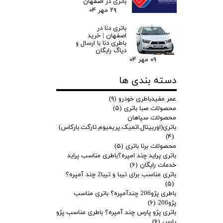
باتری در اصفهان
۲۹ مهر ۰۴
باتری دنا در
اصفهان | خرید
باطری دنا با ارسال و
دیاگ رایگان
۰۹ مهر ۰۴
دسته بندی ها
عمر مفیدباطری خودرو
(۹)
محصولات صبا باتری
(۵)
محصولات سپاهان
باتری(اوربیتال.اتمیک.پریمیوم.تارگت.بارکاس)
(۴)
محصولات برنا باتری
(۵)
باتری پراید چند امپره؟باطری مناسب پراید
خدمات رایگان
(۶)
باتری مناسب برای تیبا و تیبا2 چند آمپره؟
(۵)
باطری پژو206 چندآمپره؟ باتری مناسب
پژو206
(۶)
باتری پژو پارس چند آمپره؟ باطری مناسب پژو
پارس
(۶)