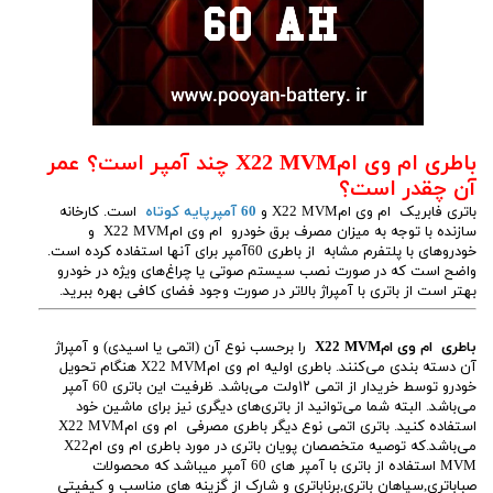
باطری ام وی امX22 MVM چند آمپر است؟ عمر
آن چقدر است؟
باتری فابریک ام وی امX22 MVM و
60 آمپرپایه کوتاه
است. کارخانه
سازنده با توجه به میزان مصرف برق خودرو ام وی امX22 MVM و
خودروهای با پلتفرم مشابه از باطری 60آمپر برای آنها استفاده کرده است.
واضح است که در صورت نصب سیستم صوتی یا چراغ‌های ویژه در خودرو
بهتر است از باتری با آمپراژ بالاتر در صورت وجود فضای کافی بهره ببرید.
باطری ام وی امX22 MVM
را برحسب نوع آن (اتمی یا اسیدی) و آمپراژ
آن دسته بندی می‌کنند. باطری اولیه ام وی امX22 MVM هنگام تحویل
خودرو توسط خریدار از اتمی ۱۲ولت می‌باشد. ظرفیت این باتری 60 آمپر
می‌باشد. البته شما می‌توانید از باتری‌های دیگری نیز برای ماشین خود
استفاده کنید. باتری اتمی نوع دیگر باطری مصرفی ام وی امX22 MVM
می‌باشد.که توصیه متخصصان پویان باتری در مورد باطری ام وی امX22
MVM استفاده از باتری با آمپر های 60 آمپر میباشد که محصولات
صباباتری,سپاهان باتری,برناباتری و شارک از گزینه های مناسب و کیفیتی