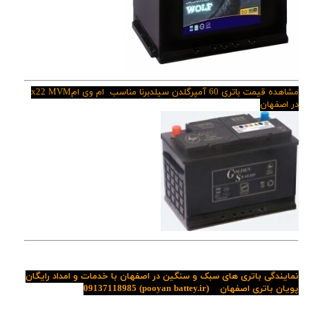
مشاهده قیمت باتری 60 آمپرگلدن سیلدبرنا مناسب ام وی ام
MVM
x22
در اصفهان
نمایندگی باتری های سبک و سنگین در اصفهان با خدمات و امداد رایگان
پویان باتری اصفهان
(pooyan battey.ir)
09137118985