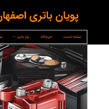
پویان باتری اصفها
صفحه نخست
فروشگاه
نوع باتری
نو
لیدر(پاسارگاد)
برناباتری
باتری شارک
سپاهان باتری
وایا باتری
صباباتری