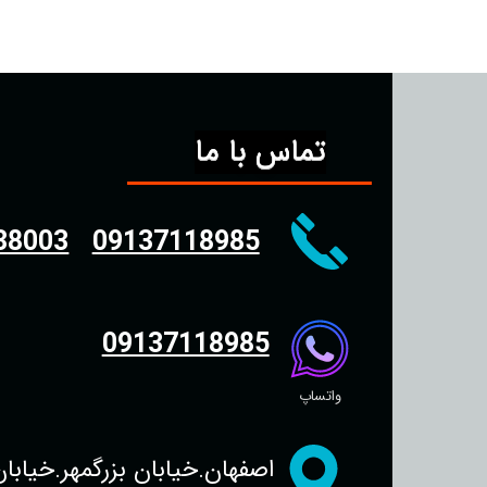
تماس با ما
38003
09137118985
09137118985
واتساپ
اصفهان.خیابان بزرگمهر.خیابان سجاد.