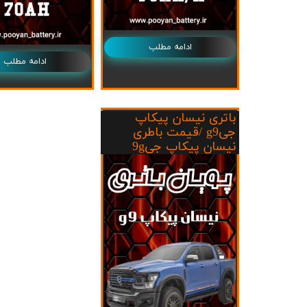
ادامه مطلب
ادامه مطلب
باتری نیسان پیکاپ
جیg9 /قیمت باطری
نیسان پیکاپ جی9g