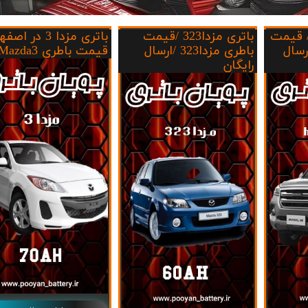
ک KMC/JAC
برلیانس
تری هاوال اچh9/ قیمت
باتری مزدا323 /قیمت
باتری مزدا 3 در ا
بهمن موتور
70 امپر بلندR
اوال h9 /ارسال
باطری مزدا323 /ارسال
قیمت باطری Mazda3
رایگان
پارس خودرو
74 امپر
لیفان
جیلی
سیترو،ن
دوو
رنو
لکسوس
مزدا
نیسان