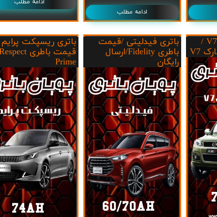
ادامه مطلب
ادامه مطلب
باتری لندمارک ویV7 /
باتری فیدلیتی /قیمت
باتری ریسپکت پرایم 
ک V7
باطری Fidelity/ارسال
قیمت باطری Respect
رایگان
Prime