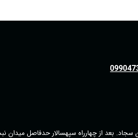
099047
 بعد از چهارراه سپهسالار حدفاصل میدان نبش کوچه38 فروشگاه پو