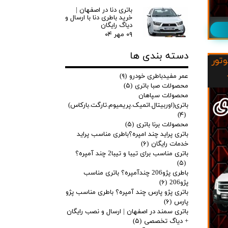
باتری دنا در اصفهان |
خرید باطری دنا با ارسال و
دیاگ رایگان
۰۹ مهر ۰۴
دسته بندی ها
وتور
عمر مفیدباطری خودرو
(۹)
محصولات صبا باتری
(۵)
محصولات سپاهان
باتری(اوربیتال.اتمیک.پریمیوم.تارگت.بارکاس)
(۴)
محصولات برنا باتری
(۵)
باتری پراید چند امپره؟باطری مناسب پراید
خدمات رایگان
(۶)
باتری مناسب برای تیبا و تیبا2 چند آمپره؟
(۵)
باطری پژو206 چندآمپره؟ باتری مناسب
پژو206
(۶)
باتری پژو پارس چند آمپره؟ باطری مناسب پژو
پارس
(۶)
باتری سمند در اصفهان | ارسال و نصب رایگان
+ دیاگ تخصصی
(۵)