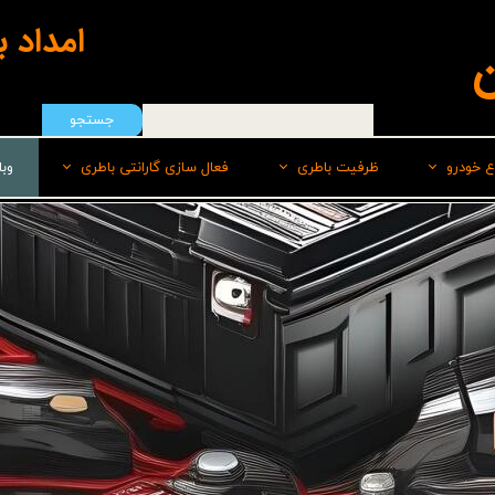
امداد 
ن
جستجو
ع خودرو
ظرفیت باطری
فعال سازی گارانتی باطری
وب
هیوندای
50 امپر
سپاهان باطری
ایرانخودرو
55 امپر
برنا
رنو
60 امپر
پاسارگاد(لیدر)
سایپا
60 امپر پایه بلند L
صبا
ام وی امMVM
60 امپر پایه بلند R
وایا
تویوتا
66 امپر
کیا
70 امپر بلند L