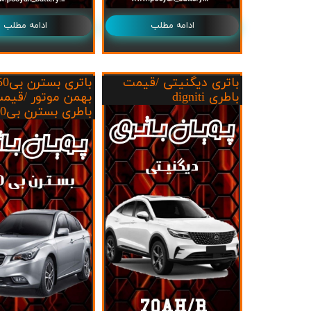
ادامه مطلب
ادامه مطلب
باتری دیگنیتی /قیمت
باتری بس
باطری digniti
بهمن موتور /قیم
باطری بسترن بیb50