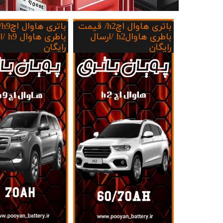
ج
باتری هاوال اچh2/ قیمت
با
باطری هاوالh2 /ارسال
باطری ه
رایگان
رایگان