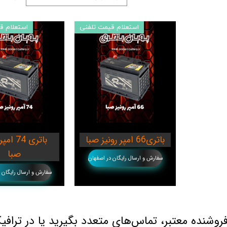
ک KMC/JAC
برلیانس
استعلام قیمت تلفنی
استعلام ق
بهمن موتور
70 امپر بلندR
پارس خودرو
74 امپر
لیفان
جیلی
سیترو،ن
دوو
باتری66 امپر رونیز صبا
باتری 74 
رنو
صبا
سفارش و ارسال رایگان در اصفهان
لکسوس
سفارش و ارسال رایگان 
مزدا
نیسان
وشنده معتبر، تماس‌های متعدد بگیرید یا در ترافیک