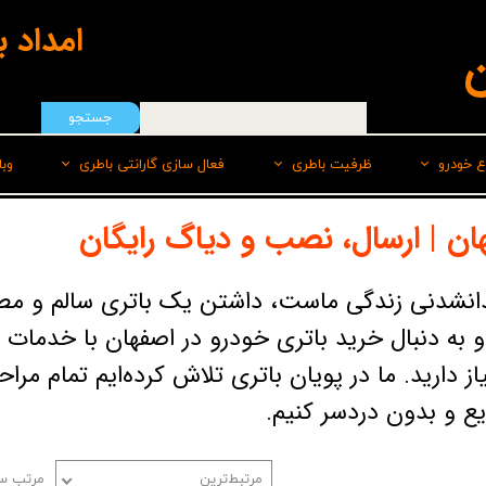
امداد 
ن
جستجو
ع خودرو
ظرفیت باطری
فعال سازی گارانتی باطری
وب
هیوندای
50 امپر
سپاهان باطری
ان | ارسال، نصب و دیاگ رایگان
ایرانخودرو
55 امپر
برنا
انشدنی زندگی ماست، داشتن یک باتری سالم و مطمئ
رنو
60 امپر
پاسارگاد(لیدر)
و به دنبال خرید باتری خودرو در اصفهان با خدمات 
سایپا
60 امپر پایه بلند L
صبا
از دارید. ما در پویان باتری تلاش کرده‌ایم تمام م
ام وی امMVM
60 امپر پایه بلند R
وایا
ع و بدون دردسر کنیم.
تویوتا
66 امپر
کیا
70 امپر بلند L
مرتبط‌ترین
مرتب سا