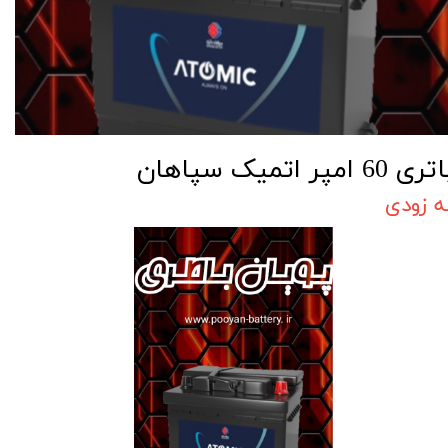
تری 60 امپر اتمیک سپاهان
ه زودی