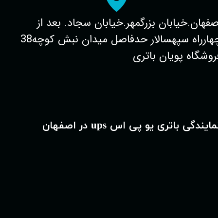
صفهان.خیابان بزرگمهر.خیابان سجاد. بعد از
چهارراه سپهسالار حدفاصل میدان نبش کوچه38
روشگاه پویان باتری
مایندگی باتری یو پی اس ups در اصفهان