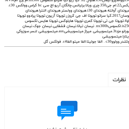
90.دوواسپرو.لیفانx50.هاوال h2. کیا ریو.کیا سراتو.لکسوس nx300.ام وی امMVM
ایکس22.ام جی350.چری ویانا.برلیانس.چانگان.آریو.اچ سی hc کراس.وولکس c30.
هیوندای آوانته.هیوندای i30.هیوندای وولستر.هیوندای النترا.هیوندای
توسان2017.کیا سراتو.تویوتا اف جی کروزر.تویوتا آریون.تویوتا پرادوو.تویوتا
راو4.تویوتا جی تی.تویوتا کمری.تویوتا هایلوکس.تویوتا هایس.لکسوس
is250.لکسوسnx300h. نیسان تیانا.نیسان قشقایی.نیسان جوک.نیسان
مورانو.مزدا3.میتسوبیشی میراژ.میتسوبیشیasx.میتسوبیشی لنسر.سوزوکی
یتارا.میتسوبیشی
در.وولووc30 . الفا جولیتا.الفا میتو.الفاc4. فولکس گل
نظرات