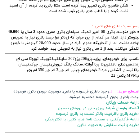
شکل ظاهری باتری تغییر پیدا کرده است مثلا باتری باد کرده، از آن اسید
نشت کرده و یا قطب های باتری ذوب شده است.
عمر مفید باطری های اتمی :
طور متوسط باتری 60 آمپر اتمیک سپاهان باتری عمری حدود
2 سال یا 40،000
یلومتر
دارد. البته هر کدام از این موارد که زودتر فرا برسد باتری نیاز به تعویض
خواهد داشت. اما از آنجاییکه عموم افراد در سال حدود 20،000 کیلومتر با خودرو
ندگی میکنند، بعد از 2 سال باتری نیاز به تعویض پیدا خواهد کرد.
مناسب برای خودروهای: پراید.پژو206.پژو207.ساینا.تیبا.کوییک.تویوتا سی اچ
ارchr.هیوندای I20.تویوتا ورنا.آوانته.سانگ یانگ تیوولی.نیسان جوک.نیسان
تیانا.نیسان قشقایی.مزدا2.خودروهای چینی ام جی3.ام جی350.ام وی
ایکس 22
اهنمای خرید: 1.
وجود باطری فرسوده یا داغی. درصورت نبودن باتری فرسوده
یمت باطری بدون فرسوده محاسبه میشود.
ایگان
3
امداد وارسال شبانه روزی حتی در روزهای تعطیل
خرید باتری باظرفیت بالاتر نسبت به باتری فرسوده
اراعه فاکتورکتبی و ضمانت نامه های کتبی یا الکترونیکی
خرید و ثبت سفارش به صورت انلاین