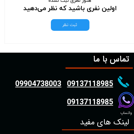
هنوز نظری ثبت نشده
اولین نفری باشید که نظر می‌دهید
ثبت نظر
تماس با ما
09904738003
09137118985
09137118985
واتساپ
لینک های مفید