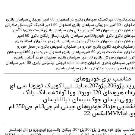
پیوند:باتری60امپراتمیک سپاهان باتری در اصفهان .60 امپر اوربیتال سپاهان باتری
اصفهان . 60آمپر سوزوکی سپاهان باتری اصفهان.60 آمپر اتمیک کریستال صادراتی
سپاهان باتری اصفهان.60 آمپر اوربیتال وان سپاهان باتری.قیمت باتری60آمپر
سپاهان باتری.باتری خودرو60امپر سپاهان باتری..ارسال رایگان باتری 60 امپر
پاهان باتری اصفهان. نمایندگی باتری سپاهان باتری در اصفهان. امداد باتری
راصفهان.خرید انلاین باتری خودرو در اصفهان. تعویض باتری در محل خودرو
اصفهان .مشخصات باتری 60 امپرسپاهان باتری اصفهان.خرید باتری60آمپرسپاهان
باتری اصفهان.فروش باتری 60 امپر سپاهان باتری اصفهان.خرید آنلاین باطری
60امپر سپاهان باطری اصفهان.saba battery.فروش اینترنتی باتری 60 امپر سپاهان
اطری اصفهان.خرید اینترنتی باطری سپاهان باطری.
ناسب برای خودروهای:
پراید.پژو206.پژو207.ساینا.تیبا.کوییک.تویوتا سی اچ
ارchr.هیوندای I20.تویوتا ورنا.آوانته.سانگ یانگ
یوولی.نیسان جوک.نیسان تیانا.نیسان
قشقایی.مزدا2.خودروهای چینی ام جی3.ام جی350.ام
 امMVMایکس 22
مناسب برای خودروهای:پژو206.پژو207. پیکان وانت.پژو اردی.پژو روآ.ال نود.تندر