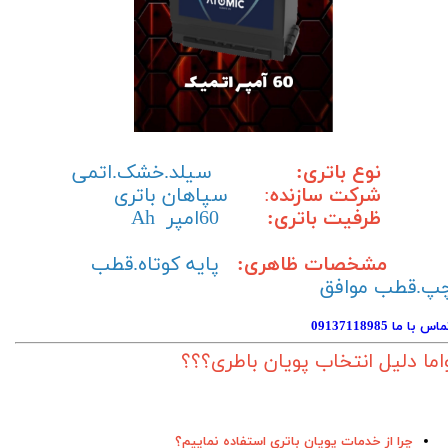
نوع باتری:
سیلد.خشک.اتمی
شرکت سازنده
:
سپاهان باتری
ظرفیت باتری:
60امپر Ah
مشخصات ظاهری:
پایه کوتاه.قطب
پ.قطب موافق
اس با ما 09137118985
اما دلیل انتخاب پویان باطری؟؟؟
چرا از خدمات پویان باتری استفاده نماییم؟