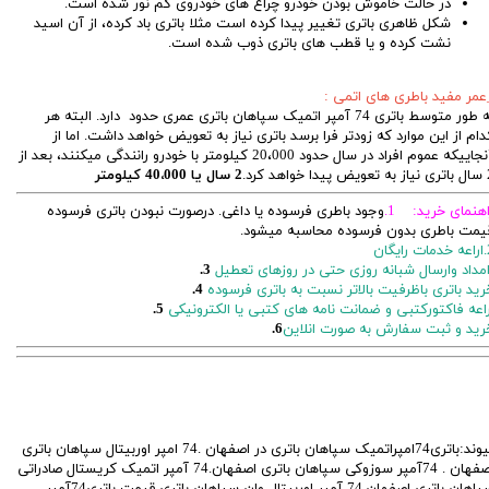
در حالت خاموش بودن خودرو چراغ های خودروی کم نور شده است.
شکل ظاهری باتری تغییر پیدا کرده است مثلا باتری باد کرده، از آن اسید
نشت کرده و یا قطب های باتری ذوب شده است.
عمر مفید باطری های اتمی :
به طور متوسط باتری 74 آمپر اتمیک سپاهان باتری عمری حدود دارد. البته هر
دام از این موارد که زودتر فرا برسد باتری نیاز به تعویض خواهد داشت. اما از
آنجاییکه عموم افراد در سال حدود 20،000 کیلومتر با خودرو رانندگی میکنند، بعد از
 خواهد کرد.
2 سال یا 40،000 کیلومتر
اهنمای خرید: 1.
وجود باطری فرسوده یا داغی. درصورت نبودن باتری فرسوده
یمت باطری بدون فرسوده محاسبه میشود.
ایگان
مداد وارسال شبانه روزی حتی در روزهای تعطیل
3.
رید باتری باظرفیت بالاتر نسبت به باتری فرسوده
4.
راعه فاکتورکتبی و ضمانت نامه های کتبی یا الکترونیکی
5.
رید و ثبت سفارش به صورت انلاین
6.
پیوند:باتری74امپراتمیک سپاهان باتری در اصفهان .74 امپر اوربیتال سپاهان باتری
اصفهان . 74آمپر سوزوکی سپاهان باتری اصفهان.74 آمپر اتمیک کریستال صادراتی