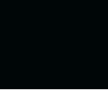
★
★
★
★
★