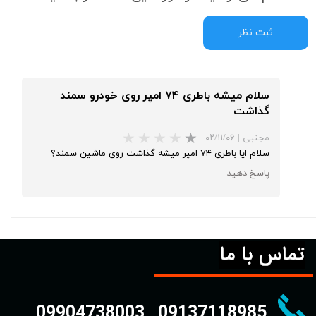
ثبت نظر
سلام میشه باطری ۷۴ امپر روی خودرو سمند
گذاشت
مجتبی
|
۰۲/۱۱/۰۶
سلام ایا باطری ۷۴ امپر میشه گذاشت روی ماشین سمند؟
پاسخ دهید
تماس با ما
09904738003
09137118985