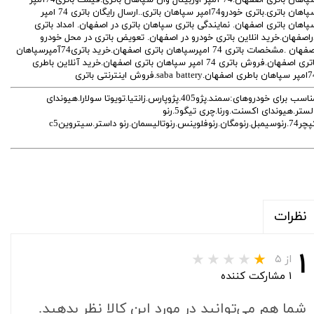
سپاهان باتری اصفهان.74 آمپر اوربیتال وان سپاهان باتری.قیمت باتری74آمپر
سپاهان باتری.باتری خودرو74امپر سپاهان باتری..ارسال رایگان باتری 74 امپر
پاهان باتری اصفهان. نمایندگی باتری سپاهان باتری در اصفهان. امداد باتری
راصفهان.خرید انلاین باتری خودرو در اصفهان. تعویض باتری در محل خودرو
اصفهان .مشخصات باتری 74 امپرسپاهان باتری اصفهان.خرید باتری74آمپرسپاهان
باتری اصفهان.فروش باتری 74 امپر سپاهان باتری اصفهان.خرید آنلاین باطری
فهان.saba battery.فروش اینترنتی باتری
مناسب برای خودروهای:سمند.پژو405.پژوپارس.زانتیا.تویوتا سولارا.هیوندای
ولستر.هیوندای اکسنت.ورنا.چری تیگو5.رنو
بل.رنومگان.رنوفلوینس.رنوتالیسمان.رنو داستر.سیتروینc5
نظرات
۱
از ۵
۱ مشارکت کننده
شما هم می‌توانید در مورد این کالا نظر بدهید.