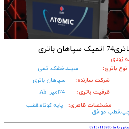
ری74 اتمیک سپاهان باتری
ه زودی
نوع باتری:
سیلد.خشک.اتمی
شرکت سازنده
:
سپاهان باتری
ظرفیت باتری:
74امپر Ah
مشخصات ظاهری:
پایه کوتاه.قطب
پ.قطب موافق
اس با ما 09137118985