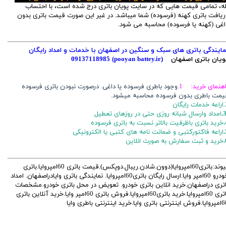
له، تمامی قیمت هایی که در سایت پویان باتری درج شده است، با احتساب
ریافت باتری کهنه (فرسوده) شما میباشد. در غیر این صورت قیمت باتری بدون
اغی (کهنه یا فرسوده) محاسبه می شود.
مایندگی باتری های سبک و سنگین در اصفهان با خدمات و امداد رایگان
ویان باتری اصفهان
(pooyan battey.ir)
09137118985
اهنمای خرید: 1.
وجود باطری فرسوده یا داغی. درصورت نبودن باتری فرسوده
یمت باطری بدون فرسوده محاسبه میشود.
ایگان
3
امداد وارسال شبانه روزی حتی در روزهای تعطیل
خرید باتری باظرفیت بالاتر نسبت به باتری فرسوده
اراعه فاکتورکتبی و ضمانت نامه های کتبی یا الکترونیکی
خرید و ثبت سفارش به صورت انلاین
پیوند:باتری60امپروایا(دوون.شادن.ریبال.دوپکس).قیمت باتری 60امپروایا.باتری
خودرو 60امپر وایا.ارسال رایگان باتری60امپروایا. نمایندگی باتری وایادراصفهان. امداد
اتری دراصفهان.خرید انلاین باتری خودرو. تعویض در محل باتری خودرو.مشخصات
باتری 60امپروایا.خرید باتری60امپروایا.فروش باتری 60امپر وایا.خرید آنلاین باتری
تی باتری وایا.خرید اینترنتی باطری وایا