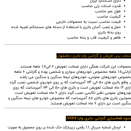
دارای استاندارد ایران
قدرت استات زنی مناسب
طول عمر مناسب
کیفیت مناسب
قیمت مناسب نسبت به محصولات خارجی
حمل و نصب آسان باتری با استفاده از دسته های مستحکم تعبیه شده
روی بدنه باتری
ظاهر و کیفیت قاب و بدنه مناسب
دمات پس فروش و گارانتی وایا باتری دراصفهان
محصولات این شرکت همگی دارای ضمانت تعویض ۶ الی14 ماهه هستند.
گارانتی14 ماهه مخصوص خودروهای سواری و شخصی بوده و گارانتی ۶ ماهه
خصوص خودروهای عمومی، خودروهای نیمه سنگین و سنگین می باشد.
در واقع باتری های ۵۰ الی ۷۴ آمپرساعت که بر روی خودروی شخصی نصب گردد
دارای ۱۲ ماه ضمانت تعویض است و باتری های ۵۰ الی ۷۴ آمپرساعت که روی
خودروهای عمومی نظیر تاکسی نصب گردد دارای ۶ ماه ضمانت تعویض است.
همچنین باتری های بالای ۸۸ آمپرساعت که مخصوص خودرو های نیمه سنگین و
گین است نیز دارای ۶ ماه ضمانت تعویض هستند.
حوه فعالسازی گارانتی باتری وایا VAYA:
ارسال شماره سریال 11 رقمی زیربارکد حک شده بر روی محصول به صورت