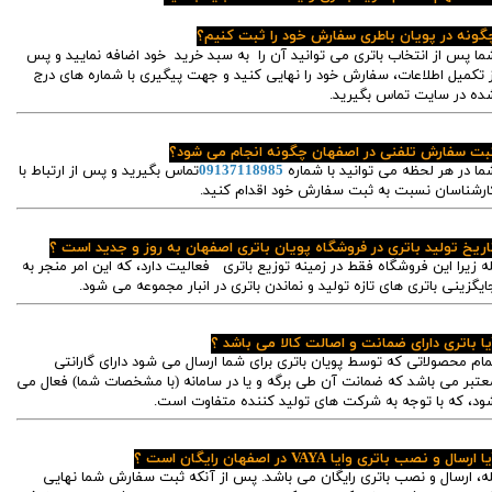
گونه در پویان باطری سفارش خود را ثبت کنیم؟
ما پس از انتخاب باتری می توانید آن را به سبد خرید خود اضافه نمایید و پس
ز تکمیل اطلاعات، سفارش خود را نهایی کنید و جهت پیگیری با شماره های درج
ده در سایت تماس بگیرید.
بت سفارش تلفنی در اصفهان چگونه انجام می شود؟
ما در هر لحظه می توانید با شماره
09137118985
تماس بگیرید و پس از ارتباط با
ارشناسان نسبت به ثبت سفارش خود اقدام کنید.
اریخ تولید باتری در فروشگاه پویان باتری اصفهان به روز و جدید است ؟
له زیرا این فروشگاه فقط در زمینه توزیع باتری فعالیت دارد، که این امر منجر به
ایگزینی باتری های تازه تولید و نماندن باتری در انبار مجموعه می شود.
یا باتری دارای ضمانت و اصالت کالا می باشد ؟
مام محصولاتی که توسط پویان باتری برای شما ارسال می شود دارای گارانتی
عتبر می باشد که ضمانت آن طی برگه و یا در سامانه (با مشخصات شما) فعال می
ود، که با توجه به شرکت های تولید کننده متفاوت است.
ا ارسال و نصب باتری وایا VAYA در اصفهان رایگان است ؟
له، ارسال و نصب باتری رایگان می باشد. پس از آنکه ثبت سفارش شما نهایی