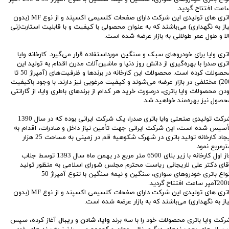
اعت افتتاح گردید.
باتری های تولیدی این شرکت دارای صفحات کلسیمی اکسپند و از نوع MF (بدون
یاز به نگهداری) می‌باشند که به عنوان محصولی با کیفیت و با قابلیت استارت‌زنی
الا و طول عمر طولانی به بازار عرضه شده است.
اتری وایا برای خودروهای سبک و سنگین مورد‌استفاده قرار می‌گیرد. کارخانه وایا
اتری صدرا با بهره‌گیری از دانش روز دنیا و ماشین‌آلات مدرن اقدام به تولید این
محصولات کرده است. محصولات این کارخانه در برندها و ظرفیت‌های (آمپراژ 50 تا
200) مختلفی در بازار عرضه می‌شوند و کیفیت مرغوبی نیز دارند. با وجود با‌کیفیت
ودن محصولات وایا باتری، درصورت خرید هر کدام از برندهای باطری وایا، از گارانتی
حصول نیز بهره‌مند خواهید شد.
شرکت تولیدی صنعتی وایا باتری صدرا، یک شرکت ایرانی بوده که در سال 1390
أسیس شده است، این شرکت ایرانی جهت تأمین نیاز داخل و صادرات، اقدام به
ایجاد کارخانه تولید باتری در شهرک شکوهیه قم در زمینی به مساحت 25 هزار
ترمربع نمود.
فاز اول کارخانه با زیر بنای 6500 متر مربع در بهمن ماه سال 1393 توسط جناب
قای دکتر علی لاریجانی ریاست محترم مجلس شورای اسلامی به منظور تولید
انواع باتری خودرو‌‌های سواری، سنگین و نیمه سنگین با تنوع آمپراژ 50
تاح گردید.
باتری های تولیدی این شرکت دارای صفحات کلسیمی اکسپند و از نوع MF (بدون
یاز به نگهداری) می‌باشند که به بازار عرضه شده است.
رکت وایا باتری محصولات خود را با سه برند
وایا
،
شادن
و
ریبال
آغاز کرده، سپس