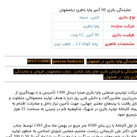
نمایندگی باتری 60 آمپر وایا باطری دراصفهان
نوع باتری
اتمی_ سیلد
شرکت سازنده
وایا باطری
ظرفیت باتری
60 آمپر_ 12 ولت
مشخصات ظاهری
پایه کوتاه L2 _ قطب چپ
مایندگی وایا باتری در اصفهان
(pooyan battey.ir)
09137118985
مایندگی و فروش باتری های وایا_شادن _دوان دراصفهان_فروش و نمایندگی
اتری وایا در اصفهان.
شرکت تولیدی صنعتی وایا باتری صدرا درسال 1390 تأسیس و با بهره‌گیری از
درن‌ترین ماشین‌آلات و دانش فنی روز دنیا با هدف تولید محصولاتی متفاوت و
ابل رقابت با برندهای معتبر جهانی، جهت تأمین نیاز داخل و صادرات، اقدام به
ایجاد کارخانه تولید باتری در شهرک شکوهیه قم در زمینی به مساحت 25 هزار
ترمربع نمود.
فاز اول کارخانه با زیر بنای 6500 متر مربع در بهمن ماه سال 1393 توسط جناب
قای دکتر علی لاریجانی ریاست محترم مجلس شورای اسلامی به منظور تولید
انواع باتری خودرو‌‌های سواری، سنگین و نیمه سنگین با تنوع آمپراژ 50 تا 200 آمپر