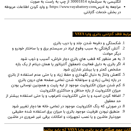
انگلیسی به سرشماره 30001814 از چپ به راست به صورت
مراجعه به ادرسhttps://www.vayabattery.com/ و وارد کردن اطلاعات مربوطه
در بخش خدمات گارانتی
ایط فاقد گارانتی باتری وایا VAYA :
شکستگی و دفرمه شدن جلد و یا درب باتری
آتش گرفتگي به سبب وقوع ایراد در سيستم برق و یا ساختار خودرو و
دیگر حوادث
به هر منظور که قطب ‌هاي باتري دچار خراش، آسیب و ذوب شود
اگر باتری به دلیل فعالیت نامعقول آلترناتور یا همان دینام از یک بازه
مشخص کمتر و یا بیشتر شارژی شود
کاهش ولتاژ به دنبال نگهداري و حفظ زياد و يا حتی عدم استفاده از باتري
در بازه زمانی زیادی و سولفاته شدن تمامی صفحه های درون باتري
کم شدن میزان الكتروليت موجود از لبه پليت و همچنین نوسانی بودن
میزان الکترولیت از بازه حداقل و حداکثری الکترولیت
اضافه کردن اسيد و يا حتی الكتروليت نامرغوب و يا حتی استفاده بیشتر از
حد معقول
در صورتی که رنگ الکترولیت موجود در تمامی خانه ها دچار تغییر شود
منطبق نبودن ظرفیت موجود باتری با میزان برق استفاده شده حقیقی
موردنیاز ماشین و یا نصب تجهیزات و امکانات برقی غیر ضروری در ماشین
ات مهم هنگام خرید باتری وایا VAYA که باید بدانید