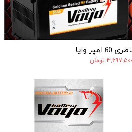
طری 60 امپر وایا
۳,۶۹۷,۵۰ تومان