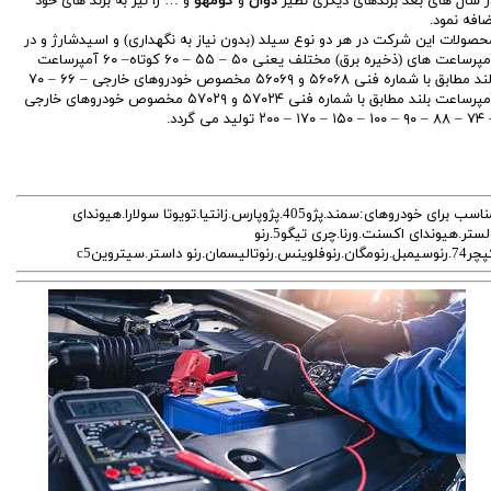
ر سال های بعد برندهای دیگری نظیر
دوان
و
کومهو
و … را نیز به برند های خود
ضافه نمود.
حصولات این شرکت در هر دو نوع سیلد (بدون نیاز به نگهداری) و اسیدشارژ و در
آمپرساعت های (ذخیره برق) مختلف یعنی ۵۰ – ۵۵ – ۶۰ کوتاه– ۶۰ آمپرساعت
بلند مطابق با شماره فنی ۵۶۰۶۸ و ۵۶۰۶۹ مخصوص خودروهای خارجی – ۶۶ – ۷۰
آمپرساعت بلند مطابق با شماره فنی ۵۷۰۲۴ و ۵۷۰۲۹ مخصوص خودروهای خارجی
۱ – ۱۷۰ – ۲۰۰ تولید می گردد.
مناسب برای خودروهای:سمند.پژو405.پژوپارس.زانتیا.تویوتا سولارا.هیوندای
ولستر.هیوندای اکسنت.ورنا.چری تیگو5.رنو
بل.رنومگان.رنوفلوینس.رنوتالیسمان.رنو داستر.سیتروینc5