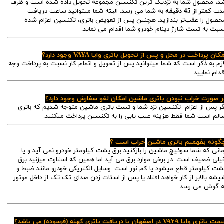
د، محصول شما به نزدیک ترین تکنسین مجموعه تحویل داده شده است و ظرف
دت
کمتر از 45 دقیقه
به شما می رسد. البته شما میتوانید ساعت دریافت
حصول را عقب‌تر بندازید. هچنین پس از تعویض باتری، تکنسین اعزام شده
سبت به تست شارژ دینام خودرو شما اقدام می نماید.
کان پرداخت در محل و پس از تحویل باتری وایا VAYA وجود دارد؟
ازم به ذکر است که شما میتوانید پس از تحویل و اتمام کار نسبت به پرداخت وجه
قدام نمایید.
ر صورت خراب نبودن باتری ماشین امکان لغو سفارش وجود دارد؟
گر پس از اعزام تکنسین نزد شما و تست باتری ماشین متوجه شدیم که باتری
الم است شما فقط هزینه عیب یابی را به تکنسین پرداخت میکنید.
گونه بفهمیم باتری ماشین
خراب است ؟
مانی که شما سوئیچ ماشین را بازکنید برق پشت کیلومتر خودرو نمی آید و یا
یلی ضعیف است. در برخی موارد برق می آید اما همین که استارت میزنید برق
شت کیلومتر قطع میشود یا کم نور است. وسایل الکتریکی خودرو مانند ضبط و
یشه بالابر از کار خواهد افتاد یا پس از استات زدن صدای تک تک از داخل موتور
ه گوش می رسد.
 باتری وایا VAYA در اصفهان با دریافت باتری کهنه (فرسوده) می باشد؟