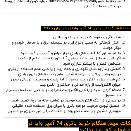
مراجعه به ادرسhttps://www.vayabattery.com/ و وارد کردن اطلاعات مربوطه
در بخش خدمات گارانتی
ایط فاقد گارانتی باتری 74 آمپر وایا در اصفهان VAYA :
شکستگی و دفرمه شدن جلد و یا درب باتری
آتش گرفتگي به سبب وقوع ایراد در سيستم برق و یا ساختار خودرو و
دیگر حوادث
به هر منظور که قطب ‌هاي باتري دچار خراش، آسیب و ذوب شود
اگر باتری به دلیل فعالیت نامعقول آلترناتور یا همان دینام از یک بازه
مشخص کمتر و یا بیشتر شارژی شود
کاهش ولتاژ به دنبال نگهداري و حفظ زياد و يا حتی عدم استفاده از باتري
در بازه زمانی زیادی و سولفاته شدن تمامی صفحه های درون باتري
کم شدن میزان الكتروليت موجود از لبه پليت و همچنین نوسانی بودن
میزان الکترولیت از بازه حداقل و حداکثری الکترولیت
اضافه کردن اسيد و يا حتی الكتروليت نامرغوب و يا حتی استفاده بیشتر از
حد معقول
در صورتی که رنگ الکترولیت موجود در تمامی خانه ها دچار تغییر شود
منطبق نبودن ظرفیت موجود باتری با میزان برق استفاده شده حقیقی
موردنیاز ماشین و یا نصب تجهیزات و امکانات برقی غیر ضروری در ماشین
نکات مهم هنگام خرید باتری 74 آمپر وایا در
صفهان که باید بدانید