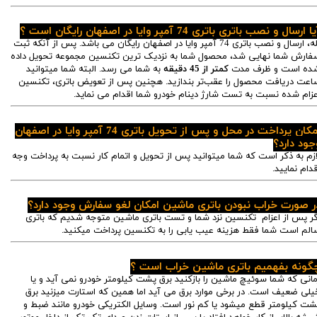
ا ارسال و نصب باتری باتری 74 آمپر وایا در اصفهان رایگان است ؟
بله، ارسال و نصب باتری 74 آمپر وایا در اصفهان رایگان می باشد. پس از آنکه ثبت
فارش شما نهایی شد، محصول شما به نزدیک ترین تکنسین مجموعه تحویل داده
ده است و ظرف مدت
کمتر از 45 دقیقه
به شما می رسد. البته شما میتوانید
اعت دریافت محصول را عقب‌تر بندازید. هچنین پس از تعویض باتری، تکنسین
عزام شده نسبت به تست شارژ دینام خودرو شما اقدام می نماید.
امکان پرداخت در محل و پس از تحویل باتری 74 آمپر وایا در اصفهان
جود دارد؟
ازم به ذکر است که شما میتوانید پس از تحویل و اتمام کار نسبت به پرداخت وجه
قدام نمایید.
ر صورت خراب نبودن باتری ماشین امکان لغو سفارش وجود دارد؟
گر پس از اعزام تکنسین نزد شما و تست باتری ماشین متوجه شدیم که باتری
الم است شما فقط هزینه عیب یابی را به تکنسین پرداخت میکنید.
گونه بفهمیم باتری ماشین
خراب است ؟
مانی که شما سوئیچ ماشین را بازکنید برق پشت کیلومتر خودرو نمی آید و یا
یلی ضعیف است. در برخی موارد برق می آید اما همین که استارت میزنید برق
شت کیلومتر قطع میشود یا کم نور است. وسایل الکتریکی خودرو مانند ضبط و