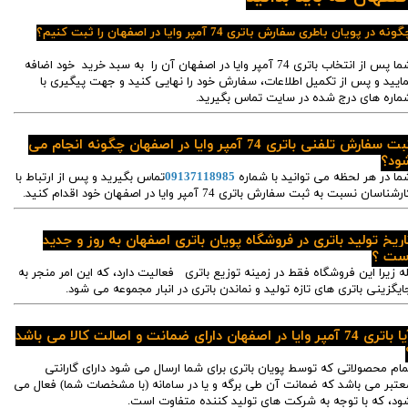
ونه در پویان باطری سفارش باتری 74 آمپر وایا در اصفهان را ثبت کنیم؟
شما پس از انتخاب باتری 74 آمپر وایا در اصفهان آن را به سبد خرید خود اضافه
مایید و پس از تکمیل اطلاعات، سفارش خود را نهایی کنید و جهت پیگیری با
ماره های درج شده در سایت تماس بگیرید.
ثبت سفارش تلفنی باتری 74 آمپر وایا در اصفهان چگونه انجام می
ود؟
ما در هر لحظه می توانید با شماره
09137118985
تماس بگیرید و پس از ارتباط با
رشناسان نسبت به ثبت سفارش باتری 74 آمپر وایا در اصفهان خود اقدام کنید.
اریخ تولید باتری در فروشگاه پویان باتری اصفهان به روز و جدید
ست ؟
له زیرا این فروشگاه فقط در زمینه توزیع باتری فعالیت دارد، که این امر منجر به
ایگزینی باتری های تازه تولید و نماندن باتری در انبار مجموعه می شود.
آیا باتری 74 آمپر وایا در اصفهان دارای ضمانت و اصالت کالا می باشد
مام محصولاتی که توسط پویان باتری برای شما ارسال می شود دارای گارانتی
عتبر می باشد که ضمانت آن طی برگه و یا در سامانه (با مشخصات شما) فعال می
ود، که با توجه به شرکت های تولید کننده متفاوت است.