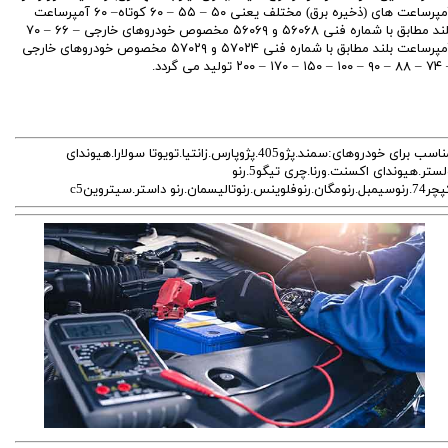
آمپرساعت های (ذخیره برق) مختلف یعنی ۵۰ – ۵۵ – ۶۰ کوتاه– ۶۰ آمپرساعت
بلند مطابق با شماره فنی ۵۶۰۶۸ و ۵۶۰۶۹ مخصوص خودروهای خارجی – ۶۶ – ۷۰
آمپرساعت بلند مطابق با شماره فنی ۵۷۰۲۴ و ۵۷۰۲۹ مخصوص خودروهای خارجی
۱ – ۱۷۰ – ۲۰۰ تولید می گردد.
مناسب برای خودروهای:سمند.پژو405.پژوپارس.زانتیا.تویوتا سولارا.هیوندای
ولستر.هیوندای اکسنت.ورنا.چری تیگو5.رنو
بل.رنومگان.رنوفلوینس.رنوتالیسمان.رنو داستر.سیتروینc5