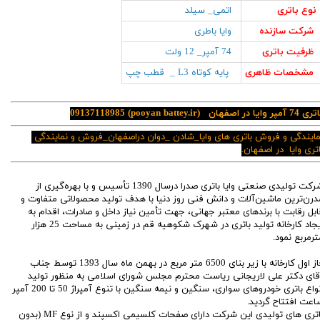
نوع باتری
اتمی_ سیلد
شرکت سازنده
وایا باطری
ظرفیت باتری
74 آمپر_ 12 ولت
مشخصات ظاهری
پایه کوتاه L3 _ قطب چپ
 74 آمپر وایا در اصفهان
(pooyan battey.ir)
09137118985
مایندگی و فروش باتری های وایا_شادن _دوان دراصفهان_فروش و نمایندگی
اتری وایا در اصفهان.
شرکت تولیدی صنعتی وایا باتری صدرا درسال 1390 تأسیس و با بهره‌گیری از
درن‌ترین ماشین‌آلات و دانش فنی روز دنیا با هدف تولید محصولاتی متفاوت و
ابل رقابت با برندهای معتبر جهانی، جهت تأمین نیاز داخل و صادرات، اقدام به
ایجاد کارخانه تولید باتری در شهرک شکوهیه قم در زمینی به مساحت 25 هزار
ترمربع نمود.
فاز اول کارخانه با زیر بنای 6500 متر مربع در بهمن ماه سال 1393 توسط جناب
قای دکتر علی لاریجانی ریاست محترم مجلس شورای اسلامی به منظور تولید
انواع باتری خودرو‌‌های سواری، سنگین و نیمه سنگین با تنوع آمپراژ 50 تا 200 آمپر
اعت افتتاح گردید.
باتری های تولیدی این شرکت دارای صفحات کلسیمی اکسپند و از نوع MF (بدون