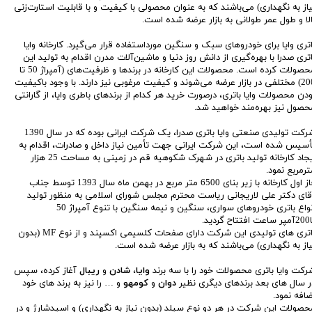
یاز به نگهداری) می‌باشند که به عنوان محصولی با کیفیت و با قابلیت استارت‌زنی
الا و طول عمر طولانی به بازار عرضه شده است.
اتری وایا برای خودروهای سبک و سنگین مورد‌استفاده قرار می‌گیرد. کارخانه وایا
اتری صدرا با بهره‌گیری از دانش روز دنیا و ماشین‌آلات مدرن اقدام به تولید این
محصولات کرده است. محصولات این کارخانه در برندها و ظرفیت‌های (آمپراژ 50 تا
200) مختلفی در بازار عرضه می‌شوند و کیفیت مرغوبی نیز دارند. با وجود با‌کیفیت
ودن محصولات وایا باتری، درصورت خرید هر کدام از برندهای باطری وایا، از گارانتی
حصول نیز بهره‌مند خواهید شد.
شرکت تولیدی صنعتی وایا باتری صدرا، یک شرکت ایرانی بوده که در سال 1390
أسیس شده است، این شرکت ایرانی جهت تأمین نیاز داخل و صادرات، اقدام به
ایجاد کارخانه تولید باتری در شهرک شکوهیه قم در زمینی به مساحت 25 هزار
ترمربع نمود.
فاز اول کارخانه با زیر بنای 6500 متر مربع در بهمن ماه سال 1393 توسط جناب
قای دکتر علی لاریجانی ریاست محترم مجلس شورای اسلامی به منظور تولید
انواع باتری خودرو‌‌های سواری، سنگین و نیمه سنگین با تنوع آمپراژ 50
تاح گردید.
باتری های تولیدی این شرکت دارای صفحات کلسیمی اکسپند و از نوع MF (بدون
یاز به نگهداری) می‌باشند که به بازار عرضه شده است.
رکت وایا باتری محصولات خود را با سه برند
وایا
،
شادن
و
ریبال
آغاز کرده، سپس
ر سال های بعد برندهای دیگری نظیر
دوان
و
کومهو
و … را نیز به برند های خود
ضافه نمود.
حصولات این شرکت در هر دو نوع سیلد (بدون نیاز به نگهداری) و اسیدشارژ و در