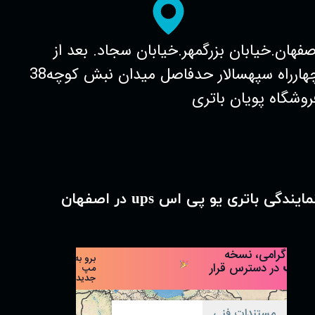
صفهان.خیابان بزرگمهر.خیابان سجاد. بعد از
چهارراه سپهسالار حدفاصل میدان نبش کوچه38
روشگاه پویان باتری
مایندگی باتری یو پی اس ups در اصفهان