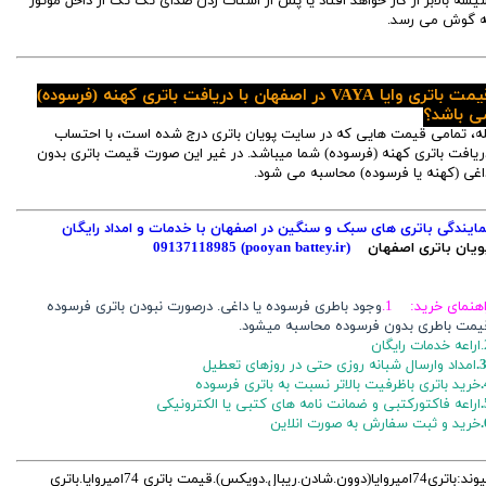
یشه بالابر از کار خواهد افتاد یا پس از استات زدن صدای تک تک از داخل موتور
ه گوش می رسد.
قیمت باتری وایا VAYA در اصفهان با دریافت باتری کهنه (فرسوده)
ی باشد؟
له، تمامی قیمت هایی که در سایت پویان باتری درج شده است، با احتساب
ریافت باتری کهنه (فرسوده) شما میباشد. در غیر این صورت قیمت باتری بدون
اغی (کهنه یا فرسوده) محاسبه می شود.
مایندگی باتری های سبک و سنگین در اصفهان با خدمات و امداد رایگان
ویان باتری اصفهان
(pooyan battey.ir)
09137118985
اهنمای خرید: 1.
وجود باطری فرسوده یا داغی. درصورت نبودن باتری فرسوده
یمت باطری بدون فرسوده محاسبه میشود.
ایگان
3
امداد وارسال شبانه روزی حتی در روزهای تعطیل
خرید باتری باظرفیت بالاتر نسبت به باتری فرسوده
اراعه فاکتورکتبی و ضمانت نامه های کتبی یا الکترونیکی
خرید و ثبت سفارش به صورت انلاین
پیوند:باتری74امپروایا(دوون.شادن.ریبال.دوپکس).قیمت باتری 74امپروایا.باتری