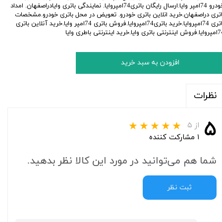
خودرو 74امپر وایا.ارسال رایگان باتری74امپروایا. نمایندگی باتری وایادراصفهان. امداد
اتری دراصفهان.خرید انلاین باتری خودرو. تعویض در محل باتری خودرو.مشخصات
باتری 74امپروایا.خرید باتری74امپروایا.فروش باتری 74امپر وایا.خرید آنلاین باتری
تی باتری وایا.خرید اینترنتی باطری وایا
افزودن به سبد خرید
نظرات
۵
از ۵
۱ مشارکت کننده
شما هم می‌توانید در مورد این کالا نظر بدهید.
ثبت نظر