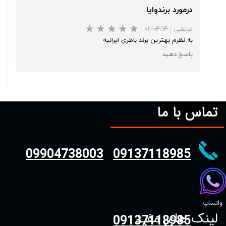
درمورد برندوایا
مرتضی
|
۰۲/۰۴/۱۴
به نظرم بهترین برند باطری ایرانیه
پاسخ دهید
تماس با ما
09904738003
09137118985
واتساپ
لینک های مفید
09137118985