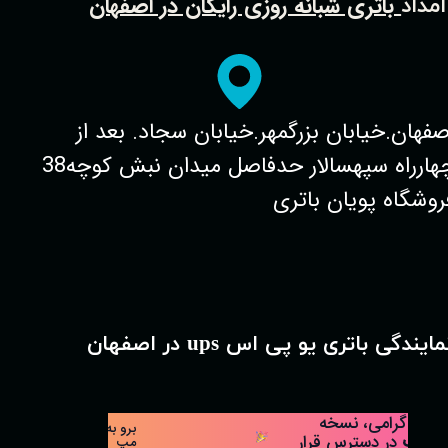
باتری شبانه روزی رایگان در اصفهان
امداد
صفهان.خیابان بزرگمهر.خیابان سجاد. بعد از
چهارراه سپهسالار حدفاصل میدان نبش کوچه38
روشگاه پویان باتری
مایندگی باتری یو پی اس ups در اصفهان