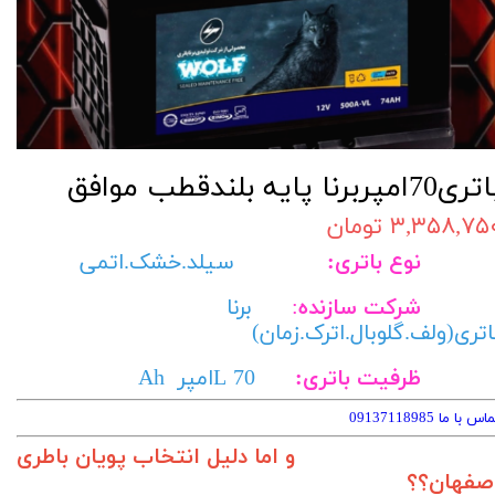
ری70امپربرنا پایه بلندقطب موافق
۳,۳۵۸,۷۵ تومان
وع باتری:
سیلد.خشک.اتمی
شرکت سازنده
:
برنا
اتری(ولف.گلوبال.اترک.زمان)
ظرفیت باتری:
L 70امپر Ah
اس با ما 09137118985
و اما دلیل انتخاب پویان باطری
صفهان؟؟