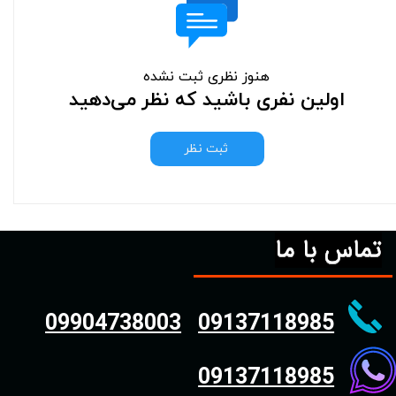
هنوز نظری ثبت نشده
اولین نفری باشید که نظر می‌دهید
ثبت نظر
تماس با ما
09904738003
09137118985
09137118985