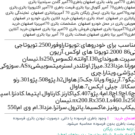
.باطری 70آمپر ولف باتری اصفهان.باطری70آمپر گلدن سیلدبرنا باتری
اصفهان.باطری70 آمپر گلوبال برنا باتری.قیمت باطری 70آمپر اکتیوبرنا باتری.باتری
خودرو70امپر برنا باتری..ارسال رایگان باتری 70 آمپربرناباتری اصفهان. نمایندگی باتری
رناباتری در اصفهان. امداد باتری دراصفهان.خرید انلاین باتری خودرو در اصفهان.
تعویض باتری در محل خودرو اصفهان .مشخصات باتری 70امپربرنا اصفهان.خرید
باتری70آمپربرنا باتری اصفهان.فروش باتری 70امپر برنا باتری اصفهان.خرید آنلاین
 برنا باطری اصفهان.ضمانت باتری 70 آمپر برنا باتری اصفهان
مناسب برای خودروهای:تویوتاراوفور2500.تویوتاجی
تی86 2000.تویوتا های لوکس.آریون
اسپرت.هیوندایI30.آوانته.لکسوسIs250.نیسان
مورانا.مزدا323.میراژ.اوتلندر.لسنرمیتسوبیشیASx.سوزو
یزاشی.ویتارا.چری
تیگو7.آریزو6.ویانا.جکj5.هاوالh2.پژو508.پژو301.رنو
اسکالا. جیلی ایکس7.هاوال
اچ6.اچ9.اچ8.ام4.پژو407.کیاکارنز.کارناوال.اپتیم
nx200.Rx350.Ls460.Is250.نیسان
یکاپ.رونیز.ماکسیما.پاترول.سراترا.مزدا3.ام وی ام550
اهنمای خرید: 1.
وجود باطری فرسوده یا داغی. درصورت نبودن باتری فرسوده
یمت باطری بدون فرسوده محاسبه میشود.
ایگان
3
امداد وارسال شبانه روزی حتی در روزهای تعطیل