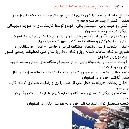
؟
چرا از خدمات پویان باتری استفاده نماییم
– ارسال و امداد و نصب رایگان باتری 70آمپر برنا باتری به صورت شبانه روزی در
صفهان کمتر از چند ساعت و فوری
 کنترل و عیب یابی سیستم برقی خودرو توسط کارشناسان به صورت دیجیتالی
 رایگان در تمام نقاط اصفهان
– خرید باتری 70آمپر اتمیک سپاهان باتری با تاریخ تولید روز جدید به همراه
ارانتی معتبرشرکتی و ضمانت نامه کتبی مهر شده دراصفهان
 امکان انتخاب از بین برندهای مختلف ایرانی و خارجی – امکان خریدانلاین و
حضوری در تمام ساعات شبانه روز و تمام 365 روز سال حتی تعطیلات رسمی کشور
 ایام نوروزدر اصفهان
 قیمت مناسب و به صرفه پایین تر از عموم فروشگاه های سنتی سطح شهربا
الاترین درجه کیفیت
 نصب باتری مناسب برای خودرو شما و رعایت استاندارد کارخانه سازنده و باطل
شدن گارانتی خودرو در اصفهان
 امکان پرداخت هزینه در محل پس از نصب باتری و رضایت مشتری توسط کارت
وان سیار
تست شارژ رایگان در محل با دستگاه و اندازه گیری ولتاژ به صورت رایگان در
صفهان
تست دیجیتال توان استارت زنی خودرو به صورت رایگان در اصفهان