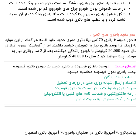
با توجه با راهنمای روی باتری، نشانگر سلامت باتری تغییر رنگ داده است.
در حالت خاموش بودن خودرو چراغ های خودروی کم نور شده است.
شکل ظاهری باتری تغییر پیدا کرده است مثلا باتری باد کرده، از آن اسید
نشت کرده و یا قطب های باتری ذوب شده است.
عمر مفید باطری های اتمی :
به طور متوسط باتری 70آمپر برنا باتری عمری حدود دارد. البته هر کدام از این موارد
ه زودتر فرا برسد باتری نیاز به تعویض خواهد داشت. اما از آنجاییکه عموم افراد در
سال حدود 20،000 کیلومتر با خودرو رانندگی میکنند، بعد از 2 سال باتری نیاز به
عویض پیدا خواهد کرد.
2 سال یا 40،000 کیلومتر
اهنمای خرید: 1.
وجود باطری فرسوده یا داغی. درصورت نبودن باتری فرسوده
یمت باطری بدون فرسوده محاسبه میشود.
ایگان
 باتری فرسوده
.
ی یا الکترونیکی
رت انلاین
پیوند:باتری70آمپربرنا باتری در اصفهان .باطری70 آمپربرنا باتری اصفهان