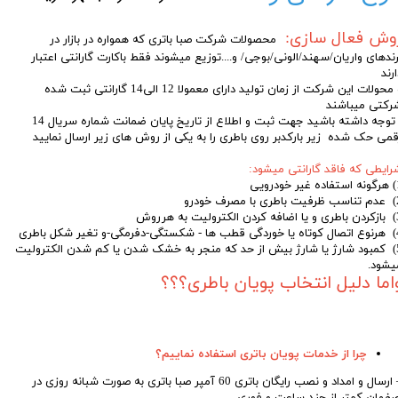
وش فعال سازی:
محصولات شرکت صبا باتری که همواره در بازار در
رندهای واریان/سهند/الونی/بوجی/ و....توزیع میشوند فقط باکارت گارانتی اعتبار
رند
و محولات این شرکت از زمان تولید دارای معمولا 12 الی14 گارانتی ثبت شده
رکتی میباشند
توجه داشته باشید جهت ثبت و اطلاع از تاریخ پایان ضمانت شماره سریال 14
قمی حک شده زیر بارکدبر روی باطری را به یکی از روش های زیر ارسال نمایید
رایطی که فاقد گارانتی میشود:
 خودرویی
مصرف خودرو
رولیت به هرروش
مگی-و تغیر شکل باطری
5) کمبود شارژ یا شارژ بیش از حد که منجر به خشک شدن یا کم شدن الکترولیت
یشود.
اما دلیل انتخاب پویان باطری؟؟؟
چرا از خدمات پویان باتری استفاده نماییم؟
– ارسال و امداد و نصب رایگان باتری 60 آمپر صبا باتری به صورت شبانه روزی در
صفهان کمتر از چند ساعت و فوری