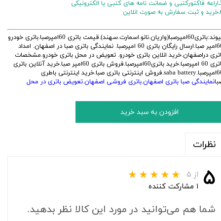
اراعه فاکتورکتبی و ضمانت نامه های کتبی یا الکترونیکی
خرید و ثبت سفارش به صورت انلاین
پیوند:باتری60امپرصبا(واریان.نانو.اسمارت.سهند).قیمت باتری 60امپرصبا.باتری خودرو
60امپر صبا.ارسال رایگان باتری 60 امپرصبا. نمایندگی باتری صبا در اصفهان. امداد
اتری دراصفهان.خرید انلاین باتری خودرو. تعویض در محل باتری خودرو.مشخصات
باتری 60 امپرصبا.خرید باتری60امپرصبا.فروش باتری 60امپر صبا.خرید آنلاین باتری
60امپرصبا.saba battery.فروش اینترنتی باتری صبا.خرید اینترنتی باطری
با
نمایندگی صبا باتری اصفهان
.
باتری فروشی اصفهان.تعویض باتری در محل
افزودن به سبد خرید
نظرات
۵
از ۵
۱ مشارکت کننده
شما هم می‌توانید در مورد این کالا نظر بدهید.