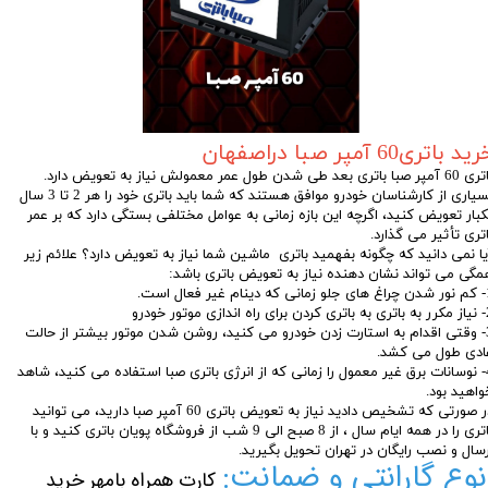
ید باتری60 آمپر صبا دراصفهان
باتری 60 آمپر صبا باتری بعد طی شدن طول عمر معمولش نیاز به تعویض دارد.
بسیاری از کارشناسان خودرو موافق هستند که شما باید باتری خود را هر 2 تا 3 سال
کبار تعویض کنید، اگرچه این بازه زمانی به عوامل مختلفی بستگی دارد که بر عمر
اتری تأثیر می گذارد.
یا نمی دانید که چگونه بفهمید باتری ماشین شما نیاز به تعویض دارد؟ علائم زیر
مگی می تواند نشان دهنده نیاز به تعویض باتری باشد:
م غیر فعال است.
اندازی موتور خودرو
3- وقتی اقدام به استارت زدن خودرو می کنید، روشن شدن موتور بیشتر از حالت
ادی طول می کشد.
4- نوسانات برق غیر معمول را زمانی که از انرژی باتری صبا استفاده می کنید، شاهد
واهید بود.
در صورتی که تشخیص دادید نیاز به تعویض باتری 60 آمپر صبا دارید، می توانید
باتری را در همه ایام سال ، از 8 صبح الی 9 شب از فروشگاه پویان باتری کنید و با
رسال و نصب رایگان در تهران تحویل بگیرید.
نوع گارانتی و ضمانت:
کارت همراه بامهر خرید