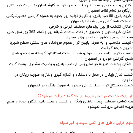
 کنترل و عیب یابی سیستم برقی خودرو توسط کارشناسان به صورت دیجیتالی
 رایگان در تمام نقاط اصفهان
– خرید باتری 60 صبا باتری با تاریخ تولید روز جدید به همراه گارانتی معتبرشرکتی
 ضمانت نامه کتبی مهر شده دراصفهان
 امکان انتخاب از بین برندهای مختلف ایرانی و خارجی
– امکان خریدانلاین و حضوری در تمام ساعات شبانه روز و تمام 365 روز سال حتی
عطیلات رسمی کشور و ایام نوروزدر اصفهان
 قیمت مناسب و به صرفه پایین تر از عموم فروشگاه های سنتی سطح شهربا
الاترین درجه کیفیت
 نصب باتری مناسب برای خودرو شما و رعایت استاندارد کارخانه سازنده و باطل
شدن گارانتی خودرو در اصفهان
 امکان پرداخت هزینه در محل پس از نصب باتری و رضایت مشتری توسط کارت
وان سیار
تست شارژ رایگان در محل با دستگاه و اندازه گیری ولتاژ به صورت رایگان در
صفهان
تست دیجیتال توان استارت زنی خودرو به صورت رایگان در اصفهان
آیا بابت خدمات در محل هزینه ای جداگانه دریافت میشود؟؟
یر- تمامی خدمات پویان باطری رایگان و تست و عیب یابی رایگان بوده و هیچ
زینه اضافی دریافت نمیشود
لایم خرابی باطری های اتمی سیلد یا غیر سیلد: