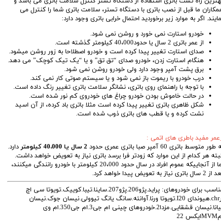
هترین راه تست باتری استفاده از دستگاه تستر کنترل سلامت باتری می باشد و
مکاران ما قبل از نصب باتری با دستگاه تستر، سلامت باتری شما را کنترل می
مایند. اگر به موارد زیر برخوردید احتمال خرابی باتری وجود دارد:
خودرو استارت نمی خورد و روشن نمی شود.
از عمر باتری 2 سال یا حدود40،000 کیلومتر گذشته است.
صدای استارت تغییر پیدا کرده است و خودرو اصطلاحا به زور روشن میشود.
هنگام استارت زدن، خودرو صدای “تق تق” و یا “یک تیک کوچک” می دهد.
برق پشت آمپر وجود دارد ولی خودرو روشن نمی شود
.
درب خودرو با ریموت باز نمی شود و یا سیستم صوتی کار نمی کند.
با توجه با راهنمای روی باتری، نشانگر سلامت باتری تغییر رنگ داده است.
در حالت خاموش بودن خودرو چراغ های خودروی کم نور شده است.
شکل ظاهری باتری تغییر پیدا کرده است مثلا باتری باد کرده، از آن اسید
نشت کرده و یا قطب های باتری ذوب شده است.
عمر مفید باطری های اتمی :
طور متوسط باتری 60 آمپر صبا باتری عمری حدود
2 سال یا 40،000 کیلومتر
دارد.
لبته هر کدام از این موارد که زودتر فرا برسد باتری نیاز به تعویض خواهد داشت.
اما از آنجاییکه عموم افراد در سال حدود 20،000 کیلومتر با خودرو رانندگی میکنند،
2 سال باتری نیاز به تعویض پیدا خواهد کرد.
مناسب برای خودروهای: پراید.پژو206.پژو207.ساینا.تیبا.کوییک.تویوتا سی اچ
ارchr.هیوندای I20.تویوتا ورنا.آوانته.سانگ یانگ تیوولی.نیسان جوک.نیسان
تیانا.نیسان قشقایی.مزدا2.خودروهای چینی ام جی3.ام جی350.ام وی
ایکس 22