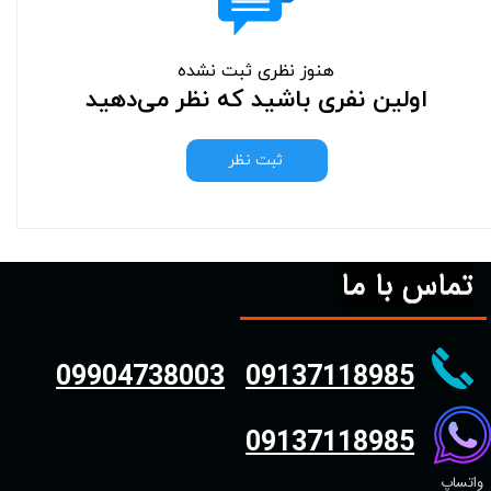
هنوز نظری ثبت نشده
اولین نفری باشید که نظر می‌دهید
ثبت نظر
تماس با ما
09904738003
09137118985
09137118985
واتساپ