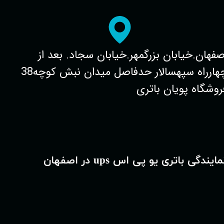
صفهان.خیابان بزرگمهر.خیابان سجاد. بعد از
چهارراه سپهسالار حدفاصل میدان نبش کوچه38
روشگاه پویان باتری
مایندگی باتری یو پی اس ups در اصفهان