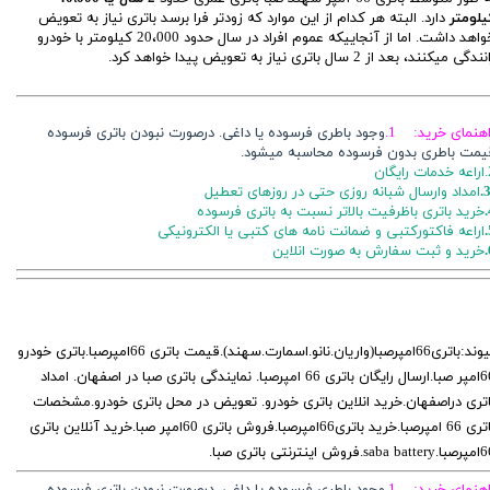
یلومتر
دارد. البته هر کدام از این موارد که زودتر فرا برسد باتری نیاز به تعویض
خواهد داشت. اما از آنجاییکه عموم افراد در سال حدود 20،000 کیلومتر با خودرو
ندگی میکنند، بعد از 2 سال باتری نیاز به تعویض پیدا خواهد کرد.
اهنمای خرید: 1.
وجود باطری فرسوده یا داغی. درصورت نبودن باتری فرسوده
یمت باطری بدون فرسوده محاسبه میشود.
ایگان
3
امداد وارسال شبانه روزی حتی در روزهای تعطیل
خرید باتری باظرفیت بالاتر نسبت به باتری فرسوده
اراعه فاکتورکتبی و ضمانت نامه های کتبی یا الکترونیکی
خرید و ثبت سفارش به صورت انلاین
پیوند:باتری66امپرصبا(واریان.نانو.اسمارت.سهند).قیمت باتری 66امپرصبا.باتری خودرو
66امپر صبا.ارسال رایگان باتری 66 امپرصبا. نمایندگی باتری صبا در اصفهان. امداد
اتری دراصفهان.خرید انلاین باتری خودرو. تعویض در محل باتری خودرو.مشخصات
باتری 66 امپرصبا.خرید باتری66امپرصبا.فروش باتری 60امپر صبا.خرید آنلاین باتری
saba .فروش اینترنتی باتری صبا.
اهنمای خرید: 1.
وجود باطری فرسوده یا داغی. درصورت نبودن باتری فرسوده