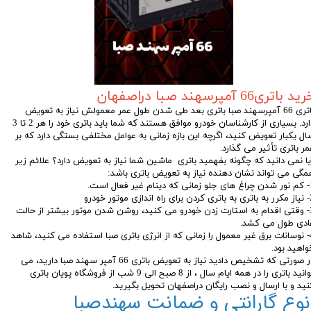
ید باتری66 آمپرسهند صبا دراصفهان
باتری 66 آمپرسهند صبا باتری بعد طی شدن طول عمر معمولش نیاز به تعویض
دارد. بسیاری از کارشناسان خودرو موافق هستند که شما باید باتری خود را هر 2 تا 3
ال یکبار تعویض کنید، اگرچه این بازه زمانی به عوامل مختلفی بستگی دارد که بر
مر باتری تأثیر می گذارد.
یا نمی دانید که چگونه بفهمید باتری ماشین شما نیاز به تعویض دارد؟ علائم زیر
مگی می تواند نشان دهنده نیاز به تعویض باتری باشد:
م غیر فعال است.
اندازی موتور خودرو
3- وقتی اقدام به استارت زدن خودرو می کنید، روشن شدن موتور بیشتر از حالت
ادی طول می کشد.
4- نوسانات برق غیر معمول را زمانی که از انرژی باتری صبا استفاده می کنید، شاهد
واهید بود.
در صورتی که تشخیص دادید نیاز به تعویض باتری 66 آمپر سهند صبا دارید، می
توانید باتری را در همه ایام سال ، از 8 صبح الی 9 شب از فروشگاه پویان باتری
نید و با ارسال و نصب رایگان دراصفهان تحویل بگیرید.
نوع گارانتی و ضمانت سهندصبا