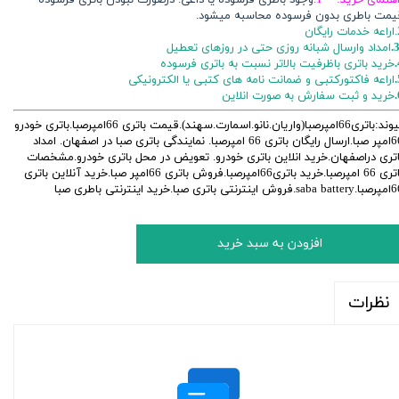
یمت باطری بدون فرسوده محاسبه میشود.
ایگان
3
امداد وارسال شبانه روزی حتی در روزهای تعطیل
خرید باتری باظرفیت بالاتر نسبت به باتری فرسوده
اراعه فاکتورکتبی و ضمانت نامه های کتبی یا الکترونیکی
خرید و ثبت سفارش به صورت انلاین
پیوند:باتری66امپرصبا(واریان.نانو.اسمارت.سهند).قیمت باتری 66امپرصبا.باتری خودرو
66امپر صبا.ارسال رایگان باتری 66 امپرصبا. نمایندگی باتری صبا در اصفهان. امداد
اتری دراصفهان.خرید انلاین باتری خودرو. تعویض در محل باتری خودرو.مشخصات
باتری 66 امپرصبا.خرید باتری66امپرصبا.فروش باتری 66امپر صبا.خرید آنلاین باتری
وش اینترنتی باتری صبا.خرید اینترنتی باطری صبا
افزودن به سبد خرید
نظرات