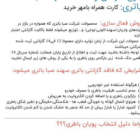
اتری:
کارت همراه بامهر خرید
وش فعال سازی:
محصولات شرکت صبا باتری که همواره در بازار در
رندهای واریان/سهند/الونی/بوجی/ و....توزیع میشوند فقط باکارت گارانتی اعتبار
رند
و محولات این شرکت از زمان تولید دارای معمولا 12 الی14 گارانتی ثبت شده
رکتی میباشند
توجه داشته باشید جهت ثبت و اطلاع از تاریخ پایان ضمانت شماره سریال 14
قمی حک شده زیر بارکدبر روی باطری را به یکی از روش های زیر ارسال نمایید
رایطی که فاقد گارانتی باتری سهند صبا باتری میشود:
 خودرویی
مصرف خودرو
رولیت به هرروش
مگی-و تغیر شکل باطری
5) کمبود شارژ یا شارژ بیش از حد که منجر به خشک شدن یا کم شدن الکترولیت
یشود.
اما دلیل انتخاب پویان باطری؟؟؟