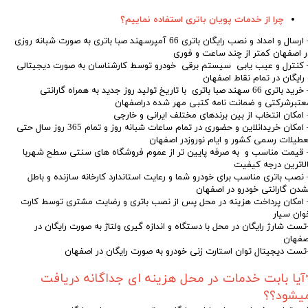
چرا از خدمات پویان باتری استفاده نماییم؟
– ارسال و امداد و نصب رایگان باتری 66 آمپرسهند صبا باتری به صورت شبانه روزی
ر اصفهان کمتر از چند ساعت و فوری
 کنترل و عیب یابی سیستم برقی خودرو توسط کارشناسان به صورت دیجیتالی
 رایگان در تمام نقاط اصفهان
– خرید باتری 66 سهند صبا باتری با تاریخ تولید روز جدید به همراه گارانتی
عتبرشرکتی و ضمانت نامه کتبی مهر شده دراصفهان
 امکان انتخاب از بین برندهای مختلف ایرانی و خارجی
– امکان خریدانلاین و حضوری در تمام ساعات شبانه روز و تمام 365 روز سال حتی
عطیلات رسمی کشور و ایام نوروزدر اصفهان
 قیمت مناسب و به صرفه پایین تر از عموم فروشگاه های سنتی سطح شهربا
الاترین درجه کیفیت
 نصب باتری مناسب برای خودرو شما و رعایت استاندارد کارخانه سازنده و باطل
شدن گارانتی خودرو در اصفهان
 امکان پرداخت هزینه در محل پس از نصب باتری و رضایت مشتری توسط کارت
وان سیار
تست شارژ رایگان در محل با دستگاه و اندازه گیری ولتاژ به صورت رایگان در
صفهان
تست دیجیتال توان استارت زنی خودرو به صورت رایگان در اصفهان
آیا بابت خدمات در محل هزینه ای جداگانه دریافت
یشود؟؟