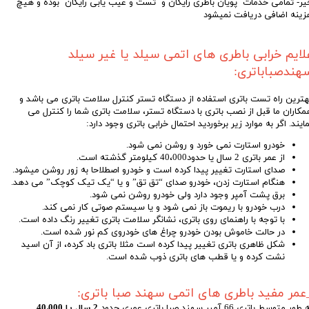
یر- تمامی خدمات پویان باطری رایگان و تست و عیب یابی رایگان بوده و هیچ
زینه اضافی دریافت نمیشود
لایم خرابی باطری های اتمی سیلد یا غیر سیلد
هندصباباتری:
هترین راه تست باتری استفاده از دستگاه تستر کنترل سلامت باتری می باشد و
مکاران ما قبل از نصب باتری با دستگاه تستر، سلامت باتری شما را کنترل می
مایند. اگر به موارد زیر برخوردید احتمال خرابی باتری وجود دارد:
خودرو استارت نمی خورد و روشن نمی شود.
از عمر باتری 2 سال یا حدود40،000 کیلومتر گذشته است.
صدای استارت تغییر پیدا کرده است و خودرو اصطلاحا به زور روشن میشود.
هنگام استارت زدن، خودرو صدای “تق تق” و یا “یک تیک کوچک” می دهد.
برق پشت آمپر وجود دارد ولی خودرو روشن نمی شود
.
درب خودرو با ریموت باز نمی شود و یا سیستم صوتی کار نمی کند.
با توجه با راهنمای روی باتری، نشانگر سلامت باتری تغییر رنگ داده است.
در حالت خاموش بودن خودرو چراغ های خودروی کم نور شده است.
شکل ظاهری باتری تغییر پیدا کرده است مثلا باتری باد کرده، از آن اسید
نشت کرده و یا قطب های باتری ذوب شده است.
عمر مفید باطری های اتمی سهند صبا باتری:
طور متوسط باتری 66 آمپر سهند صبا باتری عمری حدود
2 سال یا 40،000