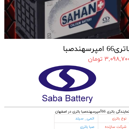
تری66 امپرسهندصبا
۳,۰۹۸,۷۰ تومان
مایندگی باتری 66آمپرسهندصبا باتری در اصفهان
نوع باتری
اتمی_ سیلد
شرکت سازنده
صبا باتری