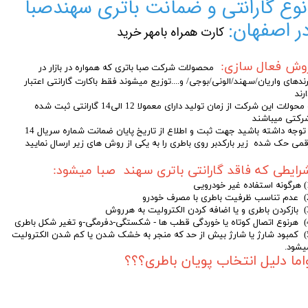
نوع گارانتی و ضمانت باتری سهندصبا
ر اصفهان:
کارت همراه بامهر خرید
وش فعال سازی:
محصولات شرکت صبا باتری که همواره در بازار در
رندهای واریان/سهند/الونی/بوجی/ و....توزیع میشوند فقط باکارت گارانتی اعتبار
رند
و محولات این شرکت از زمان تولید دارای معمولا 12 الی14 گارانتی ثبت شده
رکتی میباشند
توجه داشته باشید جهت ثبت و اطلاع از تاریخ پایان ضمانت شماره سریال 14
قمی حک شده زیر بارکدبر روی باطری را به یکی از روش های زیر ارسال نمایید
رایطی که فاقد گارانتی باتری سهند صبا میشود:
 خودرویی
مصرف خودرو
رولیت به هرروش
مگی-و تغیر شکل باطری
5) کمبود شارژ یا شارژ بیش از حد که منجر به خشک شدن یا کم شدن الکترولیت
یشود.
اما دلیل انتخاب پویان باطری؟؟؟