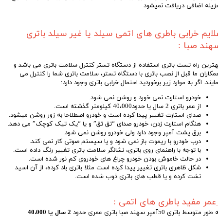
زینه اضافی دریافت نمیشود
لایم خرابی باطری های اتمی سیلد یا غیر سیلد باتری
هند صبا :
هترین راه تست باتری استفاده از دستگاه تستر کنترل سلامت باتری می باشد و
مکاران ما قبل از نصب باتری با دستگاه تستر، سلامت باتری شما را کنترل می
مایند. اگر به موارد زیر برخوردید احتمال خرابی باتری وجود دارد:
خودرو استارت نمی خورد و روشن نمی شود.
از عمر باتری 2 سال یا حدود40،000 کیلومتر گذشته است.
صدای استارت تغییر پیدا کرده است و خودرو اصطلاحا به زور روشن میشود.
هنگام استارت زدن، خودرو صدای “تق تق” و یا “یک تیک کوچک” می دهد.
برق پشت آمپر وجود دارد ولی خودرو روشن نمی شود
.
درب خودرو با ریموت باز نمی شود و یا سیستم صوتی کار نمی کند.
با توجه با راهنمای روی باتری، نشانگر سلامت باتری تغییر رنگ داده است.
در حالت خاموش بودن خودرو چراغ های خودروی کم نور شده است.
شکل ظاهری باتری تغییر پیدا کرده است مثلا باتری باد کرده، از آن اسید
نشت کرده و یا قطب های باتری ذوب شده است.
عمر مفید باطری های اتمی :
طور متوسط باتری 50آمپر سهند صبا باتری عمری حدود
2 سال یا 40،000