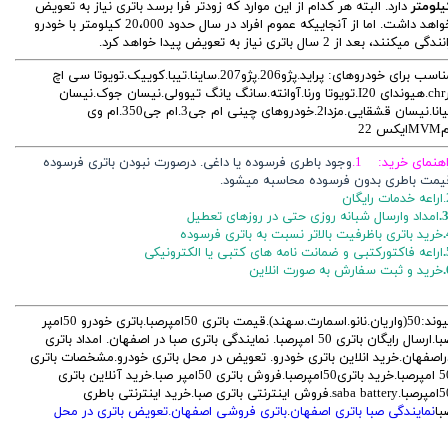
یلومتر
دارد. البته هر کدام از این موارد که زودتر فرا برسد باتری نیاز به تعویض
خواهد داشت. اما از آنجاییکه عموم افراد در سال حدود 20،000 کیلومتر با خودرو
ندگی میکنند، بعد از 2 سال باتری نیاز به تعویض پیدا خواهد کرد.
مناسب برای خودروهای: پراید.پژو206.پژو207.ساینا.تیبا.کوییک.تویوتا سی اچ
ارchr.هیوندای I20.تویوتا ورنا.آوانته.سانگ یانگ تیوولی.نیسان جوک.نیسان
تیانا.نیسان قشقایی.مزدا2.خودروهای چینی ام جی3.ام جی350.ام وی
ایکس 22
اهنمای خرید: 1.
وجود باطری فرسوده یا داغی. درصورت نبودن باتری فرسوده
یمت باطری بدون فرسوده محاسبه میشود.
ایگان
3
امداد وارسال شبانه روزی حتی در روزهای تعطیل
خرید باتری باظرفیت بالاتر نسبت به باتری فرسوده
اراعه فاکتورکتبی و ضمانت نامه های کتبی یا الکترونیکی
خرید و ثبت سفارش به صورت انلاین
پیوند:50(واریان.نانو.اسمارت.سهند).قیمت باتری 50امپرصبا.باتری خودرو 50امپر
صبا.ارسال رایگان باتری 50 امپرصبا. نمایندگی باتری صبا در اصفهان. امداد باتری
راصفهان.خرید انلاین باتری خودرو. تعویض در محل باتری خودرو.مشخصات باتری
50 امپرصبا.خرید باتری50امپرصبا.فروش باتری 50امپر صبا.خرید آنلاین باتری
50امپرصبا.saba battery.فروش اینترنتی باتری صبا.خرید اینترنتی باطری
با
نمایندگی صبا باتری اصفهان
.
باتری فروشی اصفهان.تعویض باتری در محل