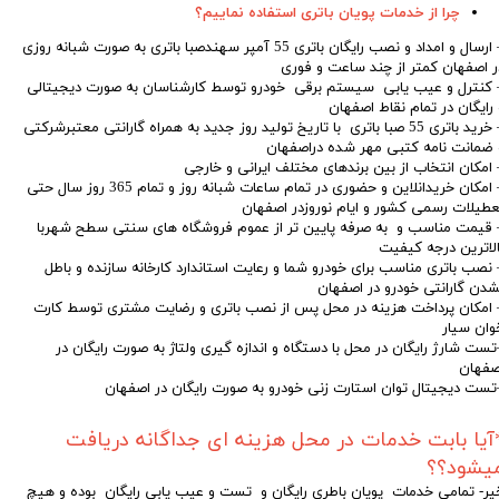
چرا از خدمات پویان باتری استفاده نماییم؟
– ارسال و امداد و نصب رایگان باتری 55 آمپر سهندصبا باتری به صورت شبانه روزی
ر اصفهان کمتر از چند ساعت و فوری
 کنترل و عیب یابی سیستم برقی خودرو توسط کارشناسان به صورت دیجیتالی
 رایگان در تمام نقاط اصفهان
– خرید باتری 55 صبا باتری با تاریخ تولید روز جدید به همراه گارانتی معتبرشرکتی
 ضمانت نامه کتبی مهر شده دراصفهان
 امکان انتخاب از بین برندهای مختلف ایرانی و خارجی
– امکان خریدانلاین و حضوری در تمام ساعات شبانه روز و تمام 365 روز سال حتی
عطیلات رسمی کشور و ایام نوروزدر اصفهان
 قیمت مناسب و به صرفه پایین تر از عموم فروشگاه های سنتی سطح شهربا
الاترین درجه کیفیت
 نصب باتری مناسب برای خودرو شما و رعایت استاندارد کارخانه سازنده و باطل
شدن گارانتی خودرو در اصفهان
 امکان پرداخت هزینه در محل پس از نصب باتری و رضایت مشتری توسط کارت
وان سیار
تست شارژ رایگان در محل با دستگاه و اندازه گیری ولتاژ به صورت رایگان در
صفهان
تست دیجیتال توان استارت زنی خودرو به صورت رایگان در اصفهان
آیا بابت خدمات در محل هزینه ای جداگانه دریافت
یشود؟؟
یر- تمامی خدمات پویان باطری رایگان و تست و عیب یابی رایگان بوده و هیچ