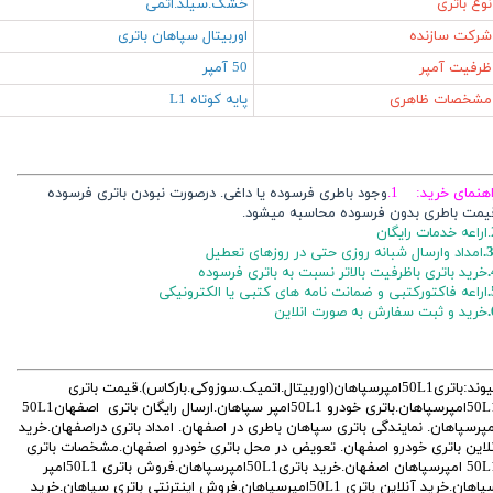
نوع باتری
خشک.سیلد.اتمی
شرکت سازنده
اوربیتال سپاهان باتری
ظرفیت آمپر
50 آمپر
مشخصات ظاهری
پایه کوتاه L1
اهنمای خرید: 1.
وجود باطری فرسوده یا داغی. درصورت نبودن باتری فرسوده
یمت باطری بدون فرسوده محاسبه میشود.
ایگان
3
امداد وارسال شبانه روزی حتی در روزهای تعطیل
خرید باتری باظرفیت بالاتر نسبت به باتری فرسوده
اراعه فاکتورکتبی و ضمانت نامه های کتبی یا الکترونیکی
خرید و ثبت سفارش به صورت انلاین
پیوند:باتری50L1امپرسپاهان(اوربیتال.اتمیک.سوزوکی.بارکاس).قیمت باتری
50L1امپرسپاهان.باتری خودرو 50L1امپر سپاهان.ارسال رایگان باتری اصفهان50L1
مپرسپاهان. نمایندگی باتری سپاهان باطری در اصفهان. امداد باتری دراصفهان.خرید
نلاین باتری خودرو اصفهان. تعویض در محل باتری خودرو اصفهان.مشخصات باتری
50L1 امپرسپاهان اصفهان.خرید باتری50L1امپرسپاهان.فروش باتری 50L1امپر
سپاهان.خرید آنلاین باتری 50L1امپرسپاهان.فروش اینترنتی باتری سپاهان.خرید