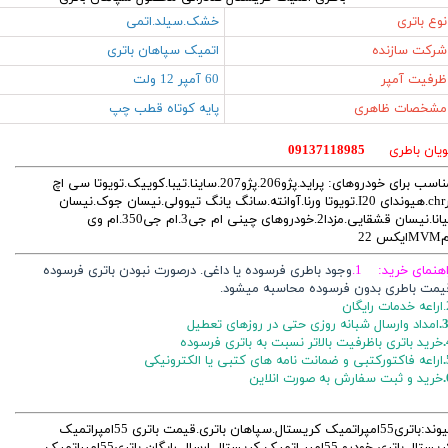
نوع باتری
خشک.سیلد.اتمی
شرکت سازنده
اتمیک سپاهان باتری
ظرفیت آمپر
60 آمپر 12 ولت
مشخصات ظاهری
پایه کوتاه قطب چپ
ویان باطری
09137118985
مناسب برای خودروهای: پراید.پژو206.پژو207.ساینا.تیبا.کوییک.تویوتا سی اچ
ارchr.هیوندای I20.تویوتا ورنا.آوانته.سانگ یانگ تیوولی.نیسان جوک.نیسان
تیانا.نیسان قشقایی.مزدا2.خودروهای چینی ام جی3.ام جی350.ام وی
ایکس 22
اهنمای خرید: 1.
وجود باطری فرسوده یا داغی. درصورت نبودن باتری فرسوده
یمت باطری بدون فرسوده محاسبه میشود.
ایگان
3
امداد وارسال شبانه روزی حتی در روزهای تعطیل
خرید باتری باظرفیت بالاتر نسبت به باتری فرسوده
اراعه فاکتورکتبی و ضمانت نامه های کتبی یا الکترونیکی
خرید و ثبت سفارش به صورت انلاین
پیوند:باتری55امپراتمیک کریستال.سپاهان باتری.قیمت باتری 55امپراتمیک
کریستال.باتری خودرو 55امپر اتمیک کریستال ارسال رایگان باتری55امپراتمیک