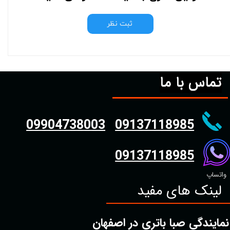
ثبت نظر
تماس با ما
09904738003
09137118985
09137118985
واتساپ
لینک های مفید
نمایندگی صبا باتری در اصفهان