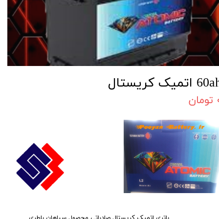
60 اتمیک کریستال
مان
باتری اتمیک کریستال صادراتی محصول سپاهان باطری