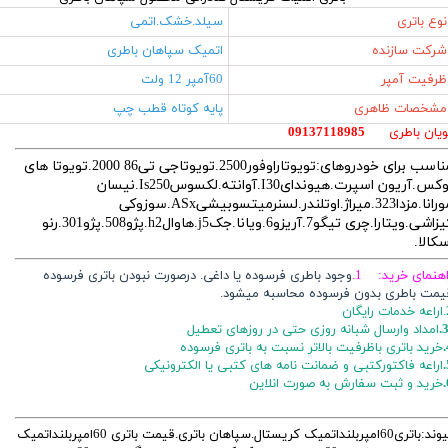
نوع باتری
سیلد.خشک.اتمی
شرکت سازنده
اتمیک سپاهان باطری
ظرفیت آمپر
60آمپر 12 ولت
مشخصات ظاهری
پایه کوتاه قطب چپ
ویان باطری
09137118985
مناسب برای خودروهای:تویوتاراوفور2500.تویوتاجی تی86 2000.تویوتا های
لوکس.آریون اسپرت.هیوندایI30.آوانته.لکسوسIs250.نیسان
مورانا.مزدا323.میراژ.اوتلندر.لسنرمیتسوبیشیASx.سوزوکی
کیزاشی.ویتارا.چری تیگو7.آریزو6.ویانا.جکj5.هاوالh2.پژو508.پژو301.رنو
سکالا.
اهنمای خرید: 1.
وجود باطری فرسوده یا داغی. درصورت نبودن باتری فرسوده
یمت باطری بدون فرسوده محاسبه میشود.
ایگان
3
امداد وارسال شبانه روزی حتی در روزهای تعطیل
خرید باتری باظرفیت بالاتر نسبت به باتری فرسوده
اراعه فاکتورکتبی و ضمانت نامه های کتبی یا الکترونیکی
خرید و ثبت سفارش به صورت انلاین
پیوند:باتری60امپربلنداتمیک کریستال.سپاهان باتری.قیمت باتری 60امپربلنداتمیک