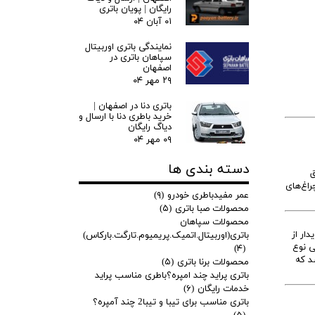
رایگان | پویان باتری
۰۱ آبان ۰۴
نمایندگی باتری اوربیتال
سپاهان باتری در
اصفهان
۲۹ مهر ۰۴
باتری دنا در اصفهان |
خرید باطری دنا با ارسال و
دیاگ رایگان
۰۹ مهر ۰۴
دسته بندی ها
ق
یا چراغ‌های
عمر مفیدباطری خودرو
(۹)
محصولات صبا باتری
(۵)
محصولات سپاهان
ار از
باتری(اوربیتال.اتمیک.پریمیوم.تارگت.بارکاس)
اتمی نوع
(۴)
ی تویوتا پریوس استفاده از باتری با آمپر های 50/45 میباشد که
محصولات برنا باتری
(۵)
باتری پراید چند امپره؟باطری مناسب پراید
خدمات رایگان
(۶)
باتری مناسب برای تیبا و تیبا2 چند آمپره؟