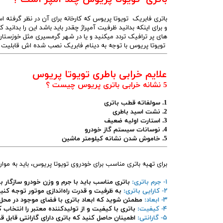
و برای اینکه بدانید ظرفیت آمپراژ چقدر باید باشد این را بدانید
های پر ترافیک تردد میکنید و یا در شهر گرمسیری مثل خوزستا
تویوتا پریوس با توجه به دینام فابریک نصب شده اش قابلیت شارژ باتری 60 آ
علایم خرابی باطری تویوتا پریوس
5 نشانه خرابی باتری پریوس چیست ؟
1. سولفاته قطب باتری
2. نشت اسید باطری
3. استارت اولیه ضعیف
4. نوسانات سیستم گاز خودرو
5. خاموش شدن نشانه کیلومتر ماشین
برای تهیه باتری مناسب برای خودروی تویوتا پریوس، باید به موار
۱- جرم باتری:
باتری مناسب باید با جرم و وزن خودرو سازگار با
۲- کارایی باتری:
به ظرفیت و قدرت راه‌اندازی موتور توجه کنید ت
۳- ابعاد:
مطمئن شوید که ابعاد باتری با فضای موجود در محل
۴- کیفیت:
باتری با کیفیت و از تولیدکننده معتبر را انتخاب 
۵- گارانتی:
اطمینان حاصل کنید که باتری دارای گارانتی قابل