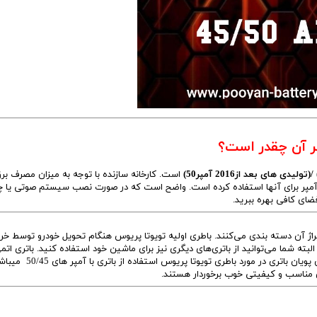
ر آن چقدر است؟
است. کارخانه سازنده با توجه به میزان مصرف بر
ودروتویوتاپریوس و خودروهای با پلتفرم مشابه از باطری45/50آمپر برای آنها استفاده کرده است. واضح است که در صورت نصب سیستم صوتی 
فضای کافی بهره ببرید.
اژ آن دسته بندی می‌کنند. باطری اولیه تویوتا پریوس هنگام تحویل خودرو توسط خرید
فیت این باتری 45 یا50 آمپر می‌باشد. البته شما می‌توانید از باتری‌های دیگری نیز برای ماشین خود استفاده کنید. باتری 
دیگر باطری مصرفی تویوتا پریوس می‌باشد.که توصیه متخصصان پویان باتری در مورد باطر
ای مناسب و کیفیتی خوب برخوردار هستند.