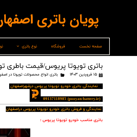
پویان باتری اصفها
صفحه نخست
فروشگاه
نوع باتری
نو
لیدر(پاسارگاد)
باتری تویوتا پریوس/قیمت باطری تو
۱۵ فروردین ۱۴۰۳
باتری انواع محصولات تویوتا در اصفه
برناباتری
نمایندگی باتری خودرو تویوتا پریوس درشهراصفهان
باتری شارک
سپاهان باتری
09137118985
(pooyan-battery.ir)
نمایندگی و فروش باتری خودرو تویوتا پریوس دراصفهان
وایا باتری
باتری مناسب خودرو تویوتا پریوس :
صباباتری