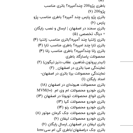
(۵)
باطری پژو206 چندآمپره؟ باتری مناسب
پژو206
(۶)
باتری پژو پارس چند آمپره؟ باطری مناسب پژو
پارس
(۶)
باتری سمند در اصفهان | ارسال و نصب رایگان
+ دیاگ تخصصی
(۵)
باتری زانتیا چند آمپره؟باتری مناسب زانتیا
(۴)
باتری تارا چند امپره؟ باطری مناسب تارا
(۴)
باتری رانا چندآمپره؟ باطری مناسب رانا
(۴)
محصولات پاسارگاد باطری
(لیدر.پروتون.شاهین. عقاب.دنیز.تیگون)
(۲)
نمایندگی صبا باتری در اصفهان_
(۲)
نمایندگی محصولات برنا باتری در اصفهان-
امداد رایگان
(۱)
باتری محصولات هیوندای در اصفهان
(۱۸)
باتری خودرو محصولات ام وی ام MVM
(۱۰)
باتری انواع محصولات تویوتا در اصفهان
(۱۳)
باتری خودرو محصولات کیا
(۱۳)
باتری خودرو محصولات رنو
(۱۴)
باتری خودرو محصولات جک کرمان موتور
(۸)
باتری خودرو محصولات لیفان
(۶)
باتری لیفان در اصفهان_ارسال رایگان
(۶)
باتری جک دراصفهان/باطری کی ام سیkmc