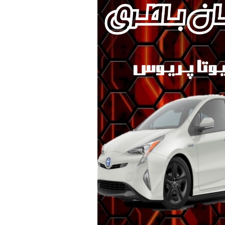
ک KMC/JAC
برلیانس
بهمن موتور
70 امپر بلندR
پارس خودرو
74 امپر
لیفان
جیلی
سیترو،ن
دوو
رنو
لکسوس
مزدا
نیسان