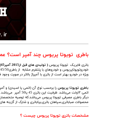
باطری تویوتا پریوس چند آمپر است؟ عم
باتری فابریک تویوتا پریوس
( تولیدی های قبل از2015 آمپر45) /(تولیدی های بعد از2016 آمپر50)
خ
ویژه در خودرو بهتر است از باتری با آمپراژ بالاتر در صورت وجود 
باطری تویوتا پریوس
را برحسب نوع آن (اتمی یا اسیدی) و آمپر
اتمی ۱۲ولت می‌باشد. ظر
محصولات صباباتری,سپاهان باتری,برناباتری و شارک از گزینه ه
مشخصات باتری تویوتا پریوس چیست ؟