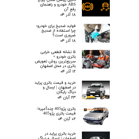
دلایل روشن شدن چراغ
ABS خودرو و راهنمای
رفع آن
۱۸ آذر ۰۴
فواید ضدیخ برای خودرو؛
چرا استفاده از ضدیخ
ضروری است؟
۱۸ آذر ۰۴
۵ نشانه قطعی خرابی
باتری خودرو +
سریع‌ترین روش تعویض
باتری در محل اصفهان
۱۲ آذر ۰۴
خرید و قیمت باتری پراید
در اصفهان | ارسال و
دیاگ رایگان
۲۳ آبان ۰۴
باتری پژو405 چندآمپره/
قیمت باتری پژو405
۰۲ آبان ۰۴
خرید باتری پراید در
اصفهان | ارسال و دیاگ