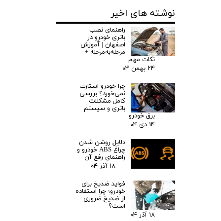
نوشته های اخیر
راهنمای نصب
باتری خودرو در
اصفهان | آموزش
مرحله‌به‌مرحله +
نکات مهم
۲۴ بهمن ۰۴
چرا خودرو استارت
نمی‌خورد؟ بررسی
کامل مشکلات
باتری و سیستم
برق خودرو
۱۴ دی ۰۴
دلایل روشن شدن
چراغ ABS خودرو و
راهنمای رفع آن
۱۸ آذر ۰۴
فواید ضدیخ برای
خودرو؛ چرا استفاده
از ضدیخ ضروری
است؟
۱۸ آذر ۰۴