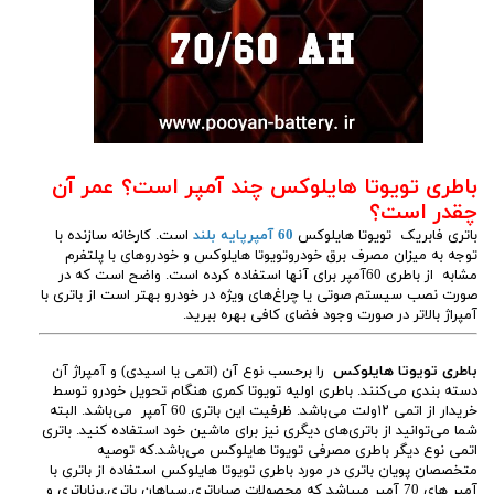
باطری تویوتا هایلوکس چند آمپر است؟ عمر آن
چقدر است؟
باتری فابریک تویوتا هایلوکس
60 آمپرپایه بلند
است. کارخانه سازنده با
توجه به میزان مصرف برق خودروتویوتا هایلوکس و خودروهای با پلتفرم
مشابه از باطری 60آمپر برای آنها استفاده کرده است. واضح است که در
صورت نصب سیستم صوتی یا چراغ‌های ویژه در خودرو بهتر است از باتری با
آمپراژ بالاتر در صورت وجود فضای کافی بهره ببرید.
باطری تویوتا هایلوکس
را برحسب نوع آن (اتمی یا اسیدی) و آمپراژ آن
دسته بندی می‌کنند. باطری اولیه تویوتا کمری هنگام تحویل خودرو توسط
خریدار از اتمی ۱۲ولت می‌باشد. ظرفیت این باتری 60 آمپر می‌باشد. البته
شما می‌توانید از باتری‌های دیگری نیز برای ماشین خود استفاده کنید. باتری
اتمی نوع دیگر باطری مصرفی تویوتا هایلوکس می‌باشد.که توصیه
متخصصان پویان باتری در مورد باطری تویوتا هایلوکس استفاده از باتری با
آمپر های 70 آمپر میباشد که محصولات صباباتری,سپاهان باتری,برناباتری و