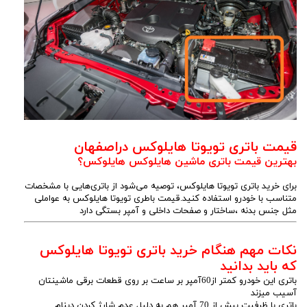
قیمت باتری تویوتا هایلوکس دراصفهان
بهترین قیمت باتری ماشین هایلوکس هایلوکس؟
برای خرید باتری تویوتا هایلوکس، توصیه می‌شود از باتری‌هایی با مشخصات
متناسب با خودرو استفاده کنید.قیمت باطری تویوتا هایلوکس به عواملی
مثل جنس بدنه ،ساختار و صفحات داخلی و آمپر بستگی دارد
نکات مهم هنگام خرید باتری تویوتا هایلوکس
که باید بدانید
باتری این خودرو کمتر از60آمپر بر ساعت بر روی قطعات برقی ماشینتان
آسیب میزند
باتری با ظرفیت بیش از 70 آمپر هم به دلیل عدم شارژ کردن دینام