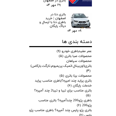
باتری در اصفهان
۲۹ مهر ۰۴
باتری دنا در
اصفهان | خرید
باطری دنا با ارسال و
دیاگ رایگان
۰۹ مهر ۰۴
دسته بندی ها
عمر مفیدباطری خودرو
(۹)
محصولات صبا باتری
(۵)
محصولات سپاهان
باتری(اوربیتال.اتمیک.پریمیوم.تارگت.بارکاس)
(۴)
محصولات برنا باتری
(۵)
باتری پراید چند امپره؟باطری مناسب پراید
خدمات رایگان
(۶)
باتری مناسب برای تیبا و تیبا2 چند آمپره؟
(۵)
باطری پژو206 چندآمپره؟ باتری مناسب
پژو206
(۶)
باتری پژو پارس چند آمپره؟ باطری مناسب پژو
پارس
(۶)