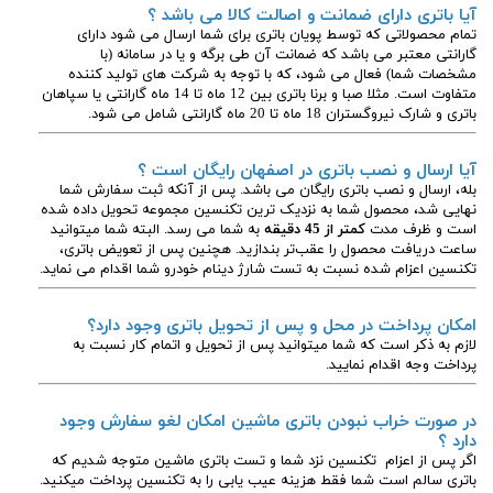
آیا باتری دارای ضمانت و اصالت کالا می باشد ؟
تمام محصولاتی که توسط پویان باتری برای شما ارسال می شود دارای
گارانتی معتبر می باشد که ضمانت آن طی برگه و یا در سامانه (با
مشخصات شما) فعال می شود، که با توجه به شرکت های تولید کننده
متفاوت است. مثلا صبا و برنا باتری بین 12 ماه تا 14 ماه گارانتی یا سپاهان
باتری و شارک نیروگستران 18 ماه تا 20 ماه گارانتی شامل می شود.
آیا ارسال و نصب باتری در اصفهان رایگان است ؟
بله، ارسال و نصب باتری رایگان می باشد. پس از آنکه ثبت سفارش شما
نهایی شد، محصول شما به نزدیک ترین تکنسین مجموعه تحویل داده شده
است و ظرف مدت
کمتر از 45 دقیقه
به شما می رسد. البته شما میتوانید
ساعت دریافت محصول را عقب‌تر بندازید. هچنین پس از تعویض باتری،
تکنسین اعزام شده نسبت به تست شارژ دینام خودرو شما اقدام می نماید.
امکان پرداخت در محل و پس از تحویل باتری وجود دارد؟
لازم به ذکر است که شما میتوانید پس از تحویل و اتمام کار نسبت به
پرداخت وجه اقدام نمایید.
در صورت خراب نبودن باتری ماشین امکان لغو سفارش وجود
دارد ؟
اگر پس از اعزام تکنسین نزد شما و تست باتری ماشین متوجه شدیم که
باتری سالم است شما فقط هزینه عیب یابی را به تکنسین پرداخت میکنید.