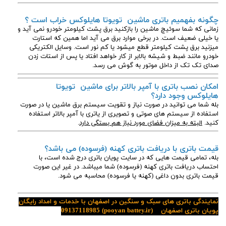
چگونه بفهمیم باتری ماشین تویوتا هایلوکس
خراب است ؟
زمانی که شما سوئیچ ماشین را بازکنید برق پشت کیلومتر خودرو نمی آید و
یا خیلی ضعیف است. در برخی موارد برق می آید اما همین که استارت
میزنید برق پشت کیلومتر قطع میشود یا کم نور است. وسایل الکتریکی
خودرو مانند ضبط و شیشه بالابر از کار خواهد افتاد یا پس از استات زدن
صدای تک تک از داخل موتور به گوش می رسد.
امکان نصب باتری با آمپر بالاتر برای ماشین تویوتا
هایلوکس وجود دارد؟
بله شما می توانید در صورت نیاز و تقویت سیستم برق ماشین یا در صورت
استفاده از سیستم های صوتی و تصویری از یاتری با آمپر بالاتر استفاده
کنید.
البته به میزان فضای مورد نیاز هم بستگی دارد
.
قیمت باتری با دریافت باتری کهنه (فرسوده) می باشد؟
بله، تمامی قیمت هایی که در سایت پویان باتری درج شده است، با
احتساب دریافت باتری کهنه (فرسوده) شما میباشد. در غیر این صورت
قیمت باتری بدون داغی (کهنه یا فرسوده) محاسبه می شود.
نمایندگی باتری های سبک و سنگین در اصفهان با خدمات و امداد رایگان
پویان باتری اصفهان
(pooyan battey.ir)
09137118985