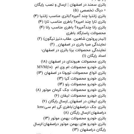
باتری سمند در اصفهان | ارسال و نصب رایگان
+ دیاگ تخصصی
(۵)
باتری زانتیا چند آمپره؟باتری مناسب زانتیا
(۴)
باتری تارا چند امپره؟ باطری مناسب تارا
(۴)
باتری رانا چندآمپره؟ باطری مناسب رانا
(۴)
محصولات پاسارگاد باطری
(لیدر.پروتون.شاهین. عقاب.دنیز.تیگون)
(۲)
نمایندگی صبا باتری در اصفهان_
(۲)
نمایندگی محصولات برنا باتری در اصفهان-
امداد رایگان
(۱)
باتری محصولات هیوندای در اصفهان
(۱۸)
باتری خودرو محصولات ام وی ام MVM
(۱۰)
باتری انواع محصولات تویوتا در اصفهان
(۱۳)
باتری خودرو محصولات کیا
(۱۳)
باتری خودرو محصولات رنو
(۱۴)
باتری خودرو محصولات جک کرمان موتور
(۸)
باتری خودرو محصولات لیفان
(۶)
باتری لیفان در اصفهان_ارسال رایگان
(۶)
باتری جک دراصفهان/باطری کی ام سیkmc
دراصفهان/ارسال رایگان
(۸)
باتری خودرو محصولات بهمن موتور
(۱۳)
باتری خودرو های بهمن موتور دراصفهان/ارسال
رایگان دراصفهان
(۱۳)