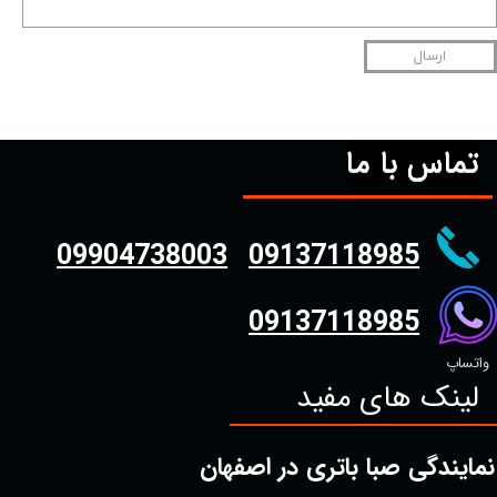
ارسال
تماس با ما
09904738003
09137118985
09137118985
واتساپ
لینک های مفید
نمایندگی صبا باتری در اصفهان