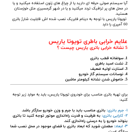
آیا سیستم صوتی حرفه ای دارید یا از چراغ های زنون استفاده میکنید و یا
در محل های پر ترافیک تردد میکنید و یا در شهر گرمسیری مثل خوزستان
هستید.
تویوتا یاریس با توجه به دینام فابریک نصب شده اش قابلیت شارژ باتری
60 آمپری را دارد
علایم خرابی باطری تویوتا یاریس
5 نشانه خرابی باتری یاریس چیست ؟
1. سولفاته قطب باتری
2. نشت اسید باطری
3. استارت اولیه ضعیف
4. نوسانات سیستم گاز خودرو
5. خاموش شدن نشانه کیلومتر ماشین
برای تهیه باتری مناسب برای خودروی تویوتا یاریس، باید به موارد زیر توجه
کنید:
۱- جرم باتری:
باتری مناسب باید با جرم و وزن خودرو سازگار باشد.
۲- کارایی باتری:
به ظرفیت و قدرت راه‌اندازی موتور توجه کنید تا باتری
بتواند خودرو را به درستی راه‌اندازی کند.
۳- ابعاد:
مطمئن شوید که ابعاد باتری با فضای موجود در محل نصب شما
سازگار است.