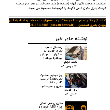
احتساب دریافت باتری کهنه (فرسوده) شما میباشد. در غیر این صورت
قیمت باتری بدون داغی (کهنه یا فرسوده) محاسبه می شود.
نمایندگی باتری های سبک و سنگین در اصفهان با خدمات و امداد رایگان
پویان باتری اصفهان
(pooyan battey.ir)
09137118985
نوشته های اخیر
راهنمای نصب
باتری خودرو در
اصفهان | آموزش
مرحله‌به‌مرحله +
نکات مهم
۲۴ بهمن ۰۴
چرا خودرو استارت
نمی‌خورد؟ بررسی
کامل مشکلات
باتری و سیستم
برق خودرو
۱۴ دی ۰۴
دلایل روشن شدن
چراغ ABS خودرو و