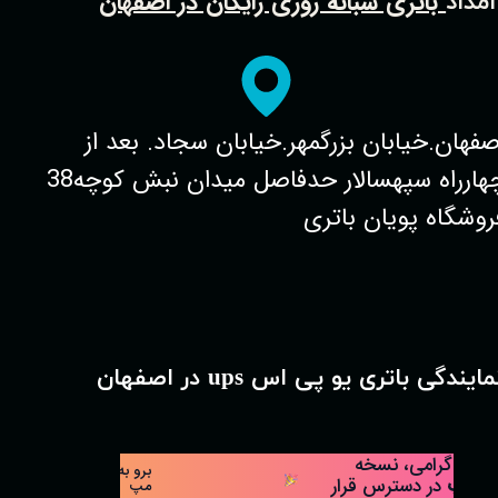
باتری شبانه روزی رایگان در اصفهان
امداد
صفهان.خیابان بزرگمهر.خیابان سجاد. بعد از
چهارراه سپهسالار حدفاصل میدان نبش کوچه38
روشگاه پویان باتری
مایندگی باتری یو پی اس ups در اصفهان