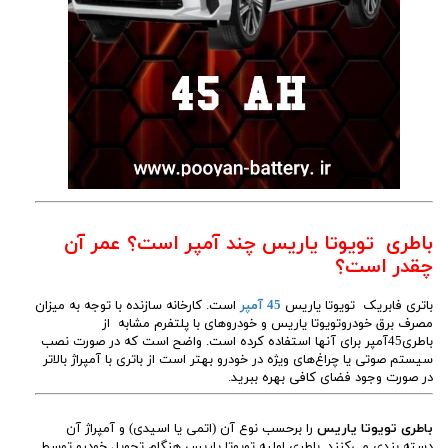
باطری تویوتا یاریس چند آمپر است؟ عمر آن
چقدر است؟
باتری فابریک تویوتا یاریس
45 آمپر
است. کارخانه سازنده با توجه به میزان
مصرف برق خودروتویوتا یاریس و خودروهای با پلتفرم مشابه از
باطری45آمپر برای آنها استفاده کرده است. واضح است که در صورت نصب
سیستم صوتی یا چراغ‌های ویژه در خودرو بهتر است از باتری با آمپراژ بالاتر
در صورت وجود فضای کافی بهره ببرید.
باطری تویوتا یاریس
را برحسب نوع آن (اتمی یا اسیدی) و آمپراژ آن
دسته بندی می‌کنند. باطری اولیه تویوتا یاریس هنگام تحویل خودرو توسط