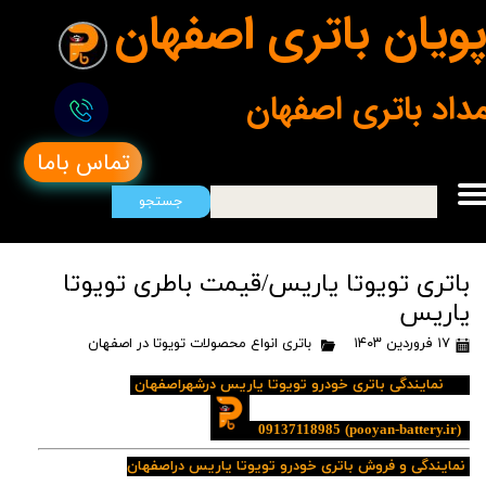
ویان باتری اصفهان
مداد باتری اصفهان
تماس باما
جستجو
باتری تویوتا یاریس/قیمت باطری تویوتا
یاریس
۱۷ فروردین ۱۴۰۳
باتری انواع محصولات تویوتا در اصفهان
نمایندگی باتری خودرو تویوتا یاریس درشهراصفهان
09137118985
(pooyan-battery.ir)
نمایندگی و فروش باتری خودرو تویوتا یاریس دراصفهان