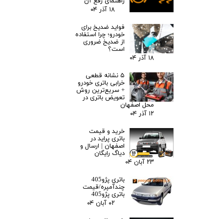
راهنمای رفع آن
۱۸ آذر ۰۴
فواید ضدیخ برای
خودرو؛ چرا استفاده
از ضدیخ ضروری
است؟
۱۸ آذر ۰۴
۵ نشانه قطعی
خرابی باتری خودرو
+ سریع‌ترین روش
تعویض باتری در
محل اصفهان
۱۲ آذر ۰۴
خرید و قیمت
باتری پراید در
اصفهان | ارسال و
دیاگ رایگان
۲۳ آبان ۰۴
باتری پژو405
چندآمپره/قیمت
باتری پژو405
۰۲ آبان ۰۴