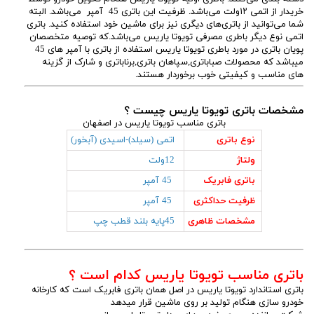
خریدار از اتمی ۱۲ولت می‌باشد. ظرفیت این باتری 45 آمپر می‌باشد. البته
شما می‌توانید از باتری‌های دیگری نیز برای ماشین خود استفاده کنید. باتری
اتمی نوع دیگر باطری مصرفی تویوتا یاریس می‌باشد.که توصیه متخصصان
پویان باتری در مورد باطری تویوتا یاریس استفاده از باتری با آمپر های 45
میباشد که محصولات صباباتری,سپاهان باتری,برناباتری و شارک از گزینه
های مناسب و کیفیتی خوب برخوردار هستند.
مشخصات باتری تویوتا یاریس چیست ؟
باتری مناسب تویوتا یاریس در اصفهان
نوع باتری
اتمی (سیلد)-اسیدی (آبخور)
ولتاژ
12ولت
باتری فابریک
45 آمپر
ظرفیت حداکثری
45 آمپر
مشخصات ظاهری
45پایه بلند قطب چپ
باتری مناسب تویوتا یاریس کدام است ؟
باتری استاندارد تویوتا یاریس در اصل همان باتری فابریک است که کارخانه
خودرو سازی هنگام تولید بر روی ماشین قرار میدهد