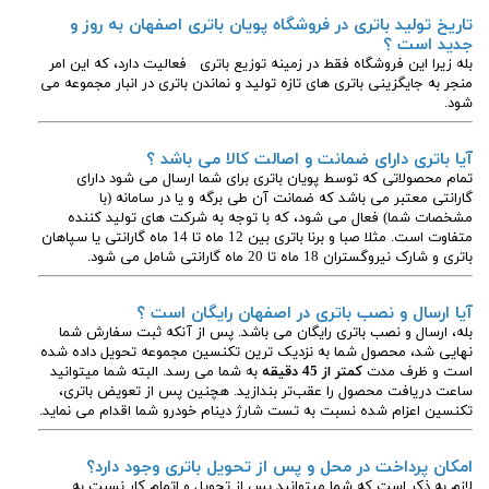
تاریخ تولید باتری در فروشگاه پویان باتری اصفهان به روز و
جدید است ؟
بله زیرا این فروشگاه فقط در زمینه توزیع باتری فعالیت دارد، که این امر
منجر به جایگزینی باتری های تازه تولید و نماندن باتری در انبار مجموعه می
شود.
آیا باتری دارای ضمانت و اصالت کالا می باشد ؟
تمام محصولاتی که توسط پویان باتری برای شما ارسال می شود دارای
گارانتی معتبر می باشد که ضمانت آن طی برگه و یا در سامانه (با
مشخصات شما) فعال می شود، که با توجه به شرکت های تولید کننده
متفاوت است. مثلا صبا و برنا باتری بین 12 ماه تا 14 ماه گارانتی یا سپاهان
باتری و شارک نیروگستران 18 ماه تا 20 ماه گارانتی شامل می شود.
آیا ارسال و نصب باتری در اصفهان رایگان است ؟
بله، ارسال و نصب باتری رایگان می باشد. پس از آنکه ثبت سفارش شما
نهایی شد، محصول شما به نزدیک ترین تکنسین مجموعه تحویل داده شده
است و ظرف مدت
کمتر از 45 دقیقه
به شما می رسد. البته شما میتوانید
ساعت دریافت محصول را عقب‌تر بندازید. هچنین پس از تعویض باتری،
تکنسین اعزام شده نسبت به تست شارژ دینام خودرو شما اقدام می نماید.
امکان پرداخت در محل و پس از تحویل باتری وجود دارد؟
لازم به ذکر است که شما میتوانید پس از تحویل و اتمام کار نسبت به