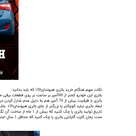
نکات مهم هنگام خرید باتری هیوندایi30 که باید بدانید:
باتری این خودرو کمتر از 60آمپر بر ساعت بر روی قطعات برقی ماشینتان آسیب میزند
باتری با ظرفیت بیش از 70 آمپر هم به دلیل عدم شارژ کردن دینام هیوندایi30 خراب میشود.
ابعاد باتری نباید کوچکتر یا بزرگتر از جای باتری هیوندایi30 باشد چون امکان ضربه زدن و لق زدن وجود دارد.
تاریخ تولید باتری را چک کنید که بیش از 1 ماه از ساخت آن نگذشته باشد.
مدت زمان کارت گارانتی باتری را چک کنید که حداقل 1 سال اعتبار داشته باشد.