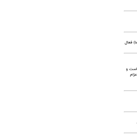
) فعال
است و
زام