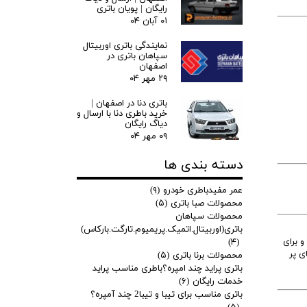
رایگان | پویان باتری
۰۱ آبان ۰۴
نمایندگی باتری اوربیتال
سپاهان باتری در
اصفهان
۲۹ مهر ۰۴
باتری دنا در اصفهان |
خرید باطری دنا با ارسال و
دیاگ رایگان
۰۹ مهر ۰۴
دسته بندی ها
عمر مفیدباطری خودرو
(۹)
محصولات صبا باتری
(۵)
محصولات سپاهان
باتری(اوربیتال.اتمیک.پریمیوم.تارگت.بارکاس)
نید و برای
(۴)
ی پر
محصولات برنا باتری
(۵)
باتری پراید چند امپره؟باطری مناسب پراید
خدمات رایگان
(۶)
باتری مناسب برای تیبا و تیبا2 چند آمپره؟