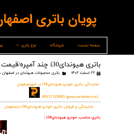
پویان باتری اصفها
صفحه نخست
فروشگاه
نوع باتری
نو
لیدر(پاسارگاد)
باتری هیوندایi30 چند آمپره/قیمت باطری هیوندایi30
۲۲ اسفند ۱۴۰۲
باتری محصولات هیوندای در اصفهان
،
برناباتری
نمایندگی باتری خودرو هیوندایi30 در شهراصفهان
باتری شارک
سپاهان باتری
09137118985
(pooyan-battery.ir)
نمایندگی و فروش باتری خودرو هیوندایi30 دراصفهان
وایا باتری
باتری مناسب خودرو هیوندایi30 :
صباباتری