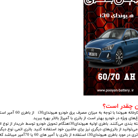
ک KMC/JAC
برلیانس
بهمن موتور
70 امپر بلندR
پارس خودرو
74 امپر
لیفان
جیلی
سیترو،ن
دوو
رنو
لکسوس
پایه بلند قطب چپ است. کارخانه هیوندا با توجه به میزان مصرف برق خودرو هی
مزدا
یژه در خودرو بهتر است از باتری با آمپراژ بالاتر بهره ببرید.
را برحسب نوع آن (اتمی یا اسیدی) و آمپراژ آن دسته بندی می‌کنند. باطری اولیه هیوندایi30هنگام تحویل خودرو توسط خریدار ا
نیسان
 آمپر می‌باشد. البته شما می‌توانید از باتری‌های دیگری نیز برای ماشین خود استفاده کنید. باتری اتمی نوع دی
مصرفی خودرو سوناتا YF می‌باشد.که توصیه متخصصان پویان باتری در مورد باطری هیوندایi30 استفاده از باتری با آمپر های 60 یا 70آمپر میباش