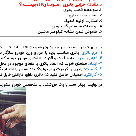
5 نشانه خرابی باتری هیوندایi30چیست ؟
1. سولفاته قطب باتری
2. نشت اسید باطری
3. استارت اولیه ضعیف
4. نوسانات سیستم گاز خودرو
5. خاموش شدن نشانه کیلومتر ماشین
برای تهیه باتری مناسب برای خودروی هیوندایi30 ، باید به موارد زیر توجه کنید:
۱- جرم باتری:
باتری مناسب باید با جرم و وزن خودرو سازگار با
۲- کارایی باتری:
به ظرفیت و قدرت راه‌اندازی موتور توجه کنید ت
۳- ابعاد:
مطمئن شوید که ابعاد باتری با فضای موجود در محل
۴- کیفیت:
باتری با کیفیت و از تولیدکننده معتبر را انتخاب 
۵- گارانتی:
اطمینان حاصل کنید که باتری دارای گارانتی قابل
در نهایت، بهتر است با یک فروشنده یا متخصص خودرو مشورت کنید تا باتر