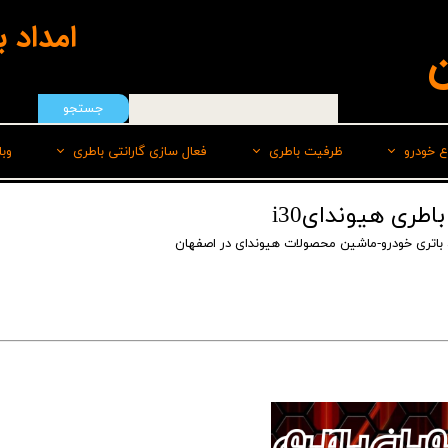
امداد 
ن
جستجو
ع خودرو
ظرفیت باطری
فعال سازی گارانتی باطری
وب
هیوندای
50 امپر
سپاهان باطری
باتری خودرو-ماشین محصولات هیوندای در اصفهان
ایرانخودرو
55 امپر
برنا
رنو
60 امپر
پاسارگاد(لیدر)
سایپا
60 امپر پایه بلند L
صبا
ام وی امMVM
60 امپر پایه بلند R
وایا
تویوتا
66 امپر
کیا
70 امپر بلند L