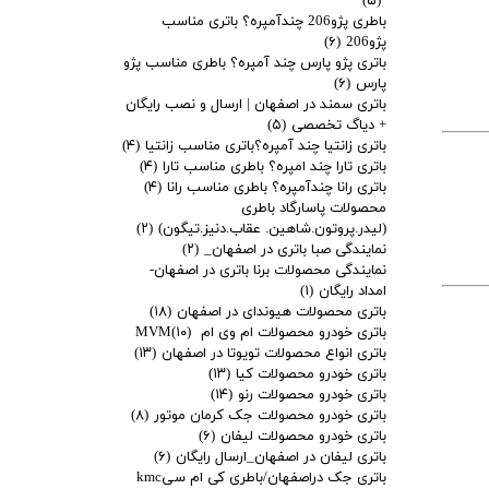
(۵)
باطری پژو206 چندآمپره؟ باتری مناسب
پژو206
(۶)
باتری پژو پارس چند آمپره؟ باطری مناسب پژو
پارس
(۶)
باتری سمند در اصفهان | ارسال و نصب رایگان
+ دیاگ تخصصی
(۵)
باتری زانتیا چند آمپره؟باتری مناسب زانتیا
(۴)
باتری تارا چند امپره؟ باطری مناسب تارا
(۴)
باتری رانا چندآمپره؟ باطری مناسب رانا
(۴)
محصولات پاسارگاد باطری
(لیدر.پروتون.شاهین. عقاب.دنیز.تیگون)
(۲)
نمایندگی صبا باتری در اصفهان_
(۲)
نمایندگی محصولات برنا باتری در اصفهان-
امداد رایگان
(۱)
باتری محصولات هیوندای در اصفهان
(۱۸)
باتری خودرو محصولات ام وی ام MVM
(۱۰)
باتری انواع محصولات تویوتا در اصفهان
(۱۳)
باتری خودرو محصولات کیا
(۱۳)
باتری خودرو محصولات رنو
(۱۴)
باتری خودرو محصولات جک کرمان موتور
(۸)
باتری خودرو محصولات لیفان
(۶)
باتری لیفان در اصفهان_ارسال رایگان
(۶)
باتری جک دراصفهان/باطری کی ام سیkmc