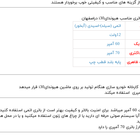
 از گزینه های مناسب و کیفیتی خوب برخوردار هستند.
ناسب هیوندایi30 دراصفهان
اتمی (سیلد)-اسیدی (آبخور)
12ولت
ریک
60 آمپر
اکثری
70 آمپر
ظاهری
پایه بلند قطب چپ
باتری فابریک هیوندایi30 که کارخانه برای آن در نظر گرفته است 60 آمپر میباشد .برای امنیت بالاتر و کیفیت بهتر است از باتری اتمی استفاده ک
ا آیا سیستم صوتی حرفه ای دارید یا از چراغ های زنون استفاده میکنید و یا در محل ها
.