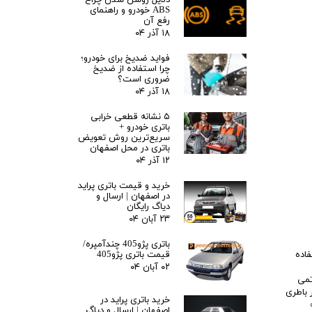
دلایل روشن شدن چراغ
ABS خودرو و راهنمای
رفع آن
۱۸ آذر ۰۴
فواید ضدیخ برای خودرو؛
چرا استفاده از ضدیخ
ضروری است؟
۱۸ آذر ۰۴
۵ نشانه قطعی خرابی
باتری خودرو +
سریع‌ترین روش تعویض
باتری در محل اصفهان
۱۲ آذر ۰۴
خرید و قیمت باتری پراید
در اصفهان | ارسال و
دیاگ رایگان
۲۳ آبان ۰۴
باتری پژو405 چندآمپره/
وندایi30 از باطری 60 آمپر استفاده
قیمت باتری پژو405
۰۲ آبان ۰۴
ز نوع اتمی
گر باطری
خرید باتری پراید در
د که
اصفهان | ارسال و دیاگ