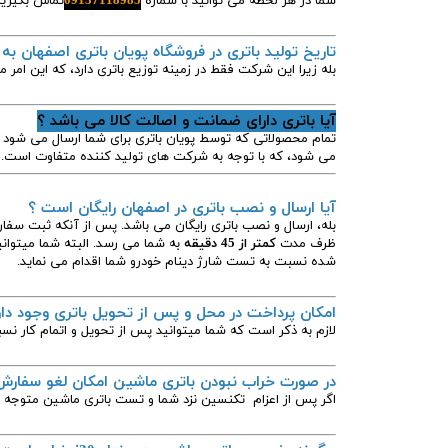
شما در هر لحظه می توانید با شماره
09137118985
تماس بگیرید
تاریخ تولید باتری در فروشگاه پویان باتری اصفهان به
بله زیرا این شرکت فقط در زمینه توزیع باتری دارد، که این امر م
آیا باتری دارای ضمانت و اصالت کالا می باشد ؟
تمام محصولاتی که توسط پویان باتری برای شما ارسال می شود د
می شود، که با توجه به شرکت های تولید کننده متفاوت است.
آیا ارسال و نصب باتری در اصفهان رایگان است ؟
بله، ارسال و نصب باتری رایگان می باشد. پس از آنکه ثبت س
ظرف مدت
کمتر از 45 دقیقه
به شما می رسد. البته شما میتوان
شده نسبت به تست شارژ دینام خودرو شما اقدام می نماید.
امکان پرداخت در محل و پس از تحویل باتری وجود دار
لازم به ذکر است که شما میتوانید پس از تحویل و اتمام کار نسب
در صورت خراب نبودن باتری ماشین امکان لغو سفارش 
اگر پس از اعزام تکنسین نزد شما و تست باتری ماشین متوجه 