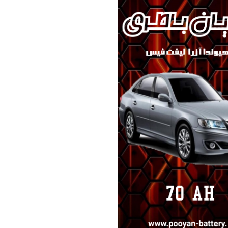
ک KMC/JAC
برلیانس
بهمن موتور
70 امپر بلندR
پارس خودرو
74 امپر
لیفان
جیلی
سیترو،ن
دوو
رنو
لکسوس
مزدا
نیسان