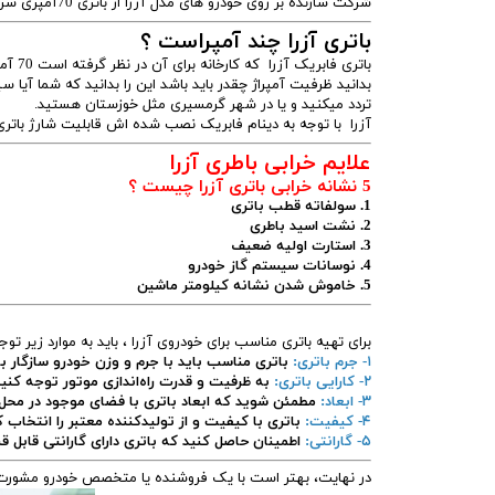
شرکت سازنده بر روی خودرو های مدل آزرا از باتری 70آمپری سری 7029 استفاده میکند.
باتری آزرا چند آمپراست ؟
باتری
بدانید ظرفیت آمپراژ چقدر باید باشد این را بدانید که شما آیا 
تردد میکنید و یا در شهر گرمسیری مثل خوزستان هستید.
آزرا با توجه به دینام فابریک نصب شده اش قابلیت شارژ باتری 70 آمپری را دار
علایم خرابی باطری آزرا
5 نشانه خرابی باتری آزرا چیست ؟
1. سولفاته قطب باتری
2. نشت اسید باطری
3. استارت اولیه ضعیف
4. نوسانات سیستم گاز خودرو
5. خاموش شدن نشانه کیلومتر ماشین
برای تهیه باتری مناسب برای خودروی آزرا ، باید به موارد زیر توج
۱- جرم باتری:
باتری مناسب باید با جرم و وزن خودرو سازگار با
۲- کارایی باتری:
به ظرفیت و قدرت راه‌اندازی موتور توجه کنید ت
۳- ابعاد:
مطمئن شوید که ابعاد باتری با فضای موجود در محل
۴- کیفیت:
باتری با کیفیت و از تولیدکننده معتبر را انتخاب 
۵- گارانتی:
اطمینان حاصل کنید که باتری دارای گارانتی قابل
در نهایت، بهتر است با یک فروشنده یا متخصص خودرو مشورت کنید تا باتر