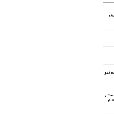
اره
) فعال
است و
زام