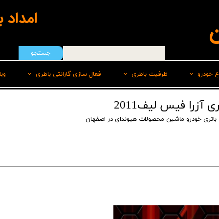
امداد 
ن
جستجو
ع خودرو
ظرفیت باطری
فعال سازی گارانتی باطری
وب
هیوندای
50 امپر
سپاهان باطری
باتری خودرو-ماشین محصولات هیوندای در اصفهان
ایرانخودرو
55 امپر
برنا
رنو
60 امپر
پاسارگاد(لیدر)
سایپا
60 امپر پایه بلند L
صبا
ام وی امMVM
60 امپر پایه بلند R
وایا
تویوتا
66 امپر
کیا
70 امپر بلند L