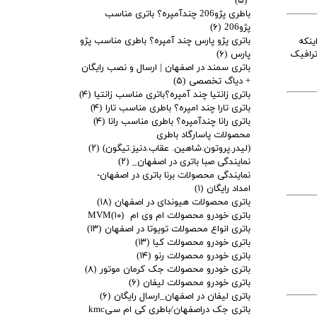
(۵)
باطری پژو206 چندآمپره؟ باتری مناسب
پژو206
(۶)
باتری پژو پارس چند آمپره؟ باطری مناسب پژو
ی اینکه
ترافیک
پارس
(۶)
باتری سمند در اصفهان | ارسال و نصب رایگان
+ دیاگ تخصصی
(۵)
باتری زانتیا چند آمپره؟باتری مناسب زانتیا
(۴)
باتری تارا چند امپره؟ باطری مناسب تارا
(۴)
باتری رانا چندآمپره؟ باطری مناسب رانا
(۴)
محصولات پاسارگاد باطری
(لیدر.پروتون.شاهین. عقاب.دنیز.تیگون)
(۲)
نمایندگی صبا باتری در اصفهان_
(۲)
نمایندگی محصولات برنا باتری در اصفهان-
امداد رایگان
(۱)
باتری محصولات هیوندای در اصفهان
(۱۸)
باتری خودرو محصولات ام وی ام MVM
(۱۰)
باتری انواع محصولات تویوتا در اصفهان
(۱۳)
باتری خودرو محصولات کیا
(۱۳)
باتری خودرو محصولات رنو
(۱۴)
باتری خودرو محصولات جک کرمان موتور
(۸)
باتری خودرو محصولات لیفان
(۶)
باتری لیفان در اصفهان_ارسال رایگان
(۶)
باتری جک دراصفهان/باطری کی ام سیkmc