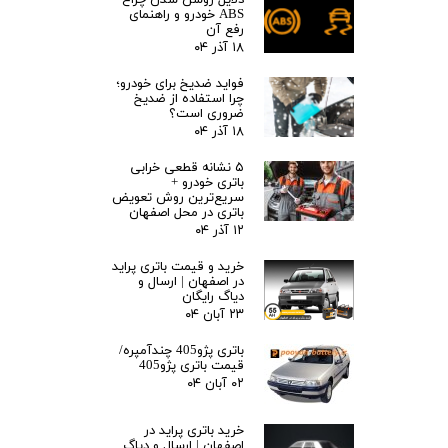
دلایل روشن شدن چراغ
ABS خودرو و راهنمای
رفع آن
۱۸ آذر ۰۴
فواید ضدیخ برای خودرو؛
چرا استفاده از ضدیخ
ضروری است؟
۱۸ آذر ۰۴
۵ نشانه قطعی خرابی
باتری خودرو +
سریع‌ترین روش تعویض
باتری در محل اصفهان
۱۲ آذر ۰۴
خرید و قیمت باتری پراید
در اصفهان | ارسال و
دیاگ رایگان
۲۳ آبان ۰۴
باتری پژو405 چندآمپره/
قیمت باتری پژو405
۰۲ آبان ۰۴
خرید باتری پراید در
اصفهان | ارسال و دیاگ