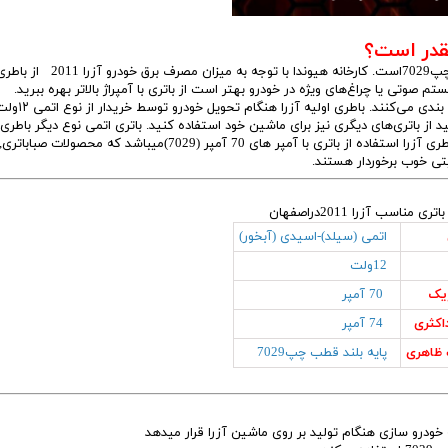
پایه بلند قطب چپ7029است. کارخانه هیوندا با توجه به میزان مصرف برق خودرو آزرا 2011 از
را برحسب نوع آن (اتمی یا اسیدی) و آمپراژ آن دسته بندی می‌کنند. باطری اولیه آزرا هنگام تحویل خودرو تو
د. البته شما می‌توانید از باتری‌های دیگری نیز برای ماشین خود استفاده کنید. باتری اتمی نوع دیگر با
خودرو آزرا می‌باشد.که توصیه متخصصان پویان باتری در مورد باطری آزرا استفاده از باتری با آمپر های 70 آمپر (7029)میبا
یتی خوب برخوردار هستند.
مناسب آزرا 2011دراصفهان
اتمی (سیلد)-اسیدی (آبخور)
12ولت
ریک
70 آمپر
اکثری
74 آمپر
ظاهری
پایه بلند قطب چپ7029
ه خودرو سازی هنگام تولید بر روی ماشین آزرا قرار میدهد