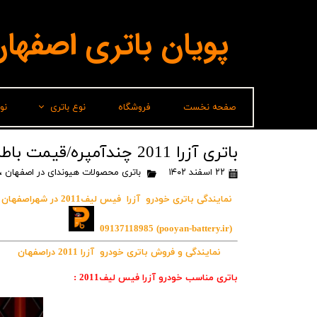
پویان باتری اصفها
صفحه نخست
فروشگاه
نوع باتری
نو
لیدر(پاسارگاد)
باتری آزرا 2011 چندآمپره/قیمت باطری آزرا فیس لیف2011
۲۲ اسفند ۱۴۰۲
باتری محصولات هیوندای در اصفهان
،
برناباتری
نمایندگی باتری خودرو آزرا فیس لیف2011 در شهراصفهان
باتری شارک
سپاهان باتری
09137118985
(pooyan-battery.ir)
نمایندگی و فروش باتری خودرو آزرا 2011 دراصفهان
وایا باتری
باتری مناسب خودرو آزرا فیس لیف2011 :
صباباتری