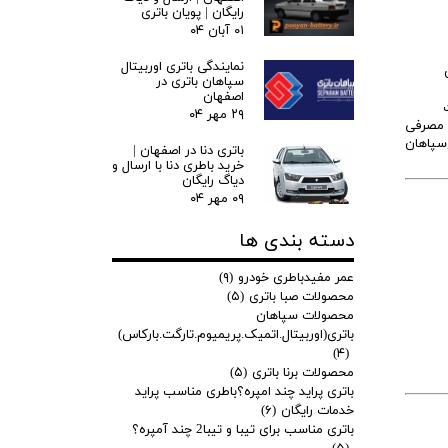
رایگان | پویان باتری
۰۱ آبان ۰۴
نمایندگی باتری اوربیتال
 باطری
سپاهان باتری در
اصفهان
سط خریدار از نوع اتمی ۱۲ولت
۲۹ مهر ۰۴
طری مصرفی
شد که محصولات صباباتری,سپاهان
باتری دنا در اصفهان |
خرید باطری دنا با ارسال و
دیاگ رایگان
۰۹ مهر ۰۴
دسته بندی ها
عمر مفیدباطری خودرو
(۹)
محصولات صبا باتری
(۵)
محصولات سپاهان
باتری(اوربیتال.اتمیک.پریمیوم.تارگت.بارکاس)
(۴)
محصولات برنا باتری
(۵)
باتری پراید چند امپره؟باطری مناسب پراید
خدمات رایگان
(۶)
باتری مناسب برای تیبا و تیبا2 چند آمپره؟