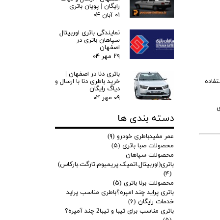
رایگان | پویان باتری
۰۱ آبان ۰۴
نمایندگی باتری اوربیتال
سپاهان باتری در
اصفهان
۲۹ مهر ۰۴
باتری دنا در اصفهان |
خرید باطری دنا با ارسال و
آزرا گرنجور از باطری 100 آمپر استفاده
دیاگ رایگان
۰۹ مهر ۰۴
ی
دسته بندی ها
عمر مفیدباطری خودرو
(۹)
محصولات صبا باتری
(۵)
محصولات سپاهان
باتری(اوربیتال.اتمیک.پریمیوم.تارگت.بارکاس)
(۴)
محصولات برنا باتری
(۵)
باتری پراید چند امپره؟باطری مناسب پراید
خدمات رایگان
(۶)
باتری مناسب برای تیبا و تیبا2 چند آمپره؟