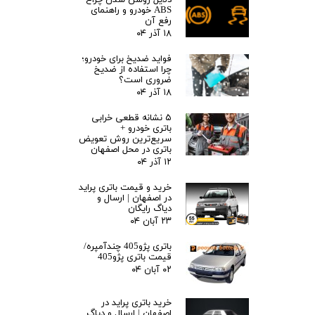
دلایل روشن شدن چراغ
ABS خودرو و راهنمای
رفع آن
۱۸ آذر ۰۴
فواید ضدیخ برای خودرو؛
چرا استفاده از ضدیخ
ضروری است؟
۱۸ آذر ۰۴
۵ نشانه قطعی خرابی
باتری خودرو +
سریع‌ترین روش تعویض
باتری در محل اصفهان
۱۲ آذر ۰۴
خرید و قیمت باتری پراید
در اصفهان | ارسال و
دیاگ رایگان
۲۳ آبان ۰۴
باتری پژو405 چندآمپره/
قیمت باتری پژو405
۰۲ آبان ۰۴
خرید باتری پراید در
اصفهان | ارسال و دیاگ