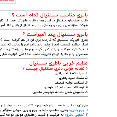
باتری مناسب سنتنیال کدام است ؟
باتری استانداردسنتنیال در اصل همان باتری فابریک است که کار
شرکت سازنده بر روی خودرو های مدل سنتنیال از باتری 100آمپری استفاده میکند.
باتری سنتنیال چند آمپراست ؟
اینکه بدانید ظرفیت آمپراژ چقدر باید باشد این را بدانید که شم
ترافیک تردد میکنید و یا در شهر گرمسیری مثل خوزستان هستید
سنتنیال با توجه به دینام فابریک نصب شده اش قابلیت شارژ باتری 100 آمپری 
علایم خرابی باطری سنتنیال
5 نشانه خرابی باتری سنتنیال چیست ؟
1. سولفاته قطب باتری
2. نشت اسید باطری
3. استارت اولیه ضعیف
4. نوسانات سیستم گاز خودرو
5. خاموش شدن نشانه کیلومتر ماشین
برای تهیه باتری مناسب برای خودروی سنتنیال، باید به موارد زیر
۱- جرم باتری:
باتری مناسب باید با جرم و وزن خودرو سازگار با
۲- کارایی باتری:
به ظرفیت و قدرت راه‌اندازی موتور توجه کنید ت