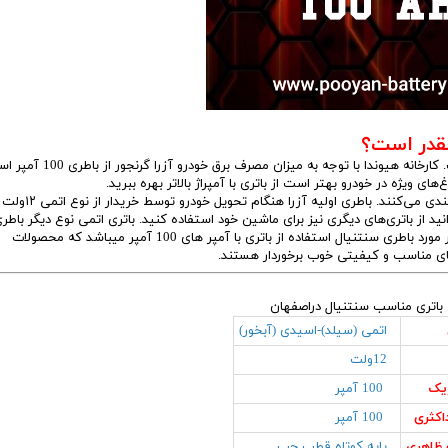
چقدر است؟
است. کارخانه هیوندا با توجه به میزان مصرف برق خودرو 
یژه در خودرو بهتر است از باتری با آمپراژ بالاتر بهره ببرید.
را برحسب نوع آن (اتمی یا اسیدی) و آمپراژ آن دسته بندی می‌کنند. باطری اولیه آزرا هنگام تحویل خودرو توسط خریدار از نوع اتمی ۱۲ولت
اشد. البته شما می‌توانید از باتری‌های دیگری نیز برای ماشین خود استفاده کنید. باتری اتمی نوع دیگر باطر
مصرفی خودرو آزرا می‌باشد.که توصیه متخصصان پویان باتری در مورد باطری سنتنیال استفاده از باتری با آمپر های 100 آمپر میباشد که محصولات
 های مناسب و کیفیتی خوب برخوردار هستند.
ی مناسب سنتنیال دراصفهان
اتمی (سیلد)-اسیدی (آبخور)
12ولت
ریک
100 آمپر
اکثری
100 آمپر
ظاهری
پایه کوتاه قطب چپ