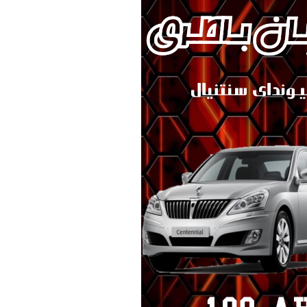
ک KMC/JAC
برلیانس
بهمن موتور
70 امپر بلندR
پارس خودرو
74 امپر
لیفان
جیلی
سیترو،ن
دوو
رنو
لکسوس
مزدا
نیسان