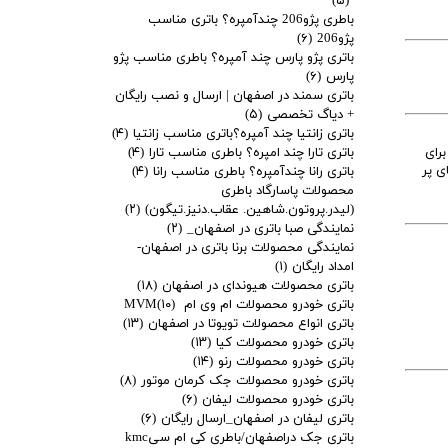
(۵)
باطری پژو206 چندآمپره؟ باتری مناسب
پژو206
(۶)
باتری پژو پارس چند آمپره؟ باطری مناسب پژو
پارس
(۶)
باتری سمند در اصفهان | ارسال و نصب رایگان
+ دیاگ تخصصی
(۵)
باتری زانتیا چند آمپره؟باتری مناسب زانتیا
(۴)
باتری تارا چند امپره؟ باطری مناسب تارا
(۴)
 و برای
ی پر
باتری رانا چندآمپره؟ باطری مناسب رانا
(۴)
محصولات پاسارگاد باطری
(لیدر.پروتون.شاهین. عقاب.دنیز.تیگون)
(۲)
نمایندگی صبا باتری در اصفهان_
(۲)
نمایندگی محصولات برنا باتری در اصفهان-
امداد رایگان
(۱)
باتری محصولات هیوندای در اصفهان
(۱۸)
باتری خودرو محصولات ام وی ام MVM
(۱۰)
باتری انواع محصولات تویوتا در اصفهان
(۱۳)
باتری خودرو محصولات کیا
(۱۳)
باتری خودرو محصولات رنو
(۱۴)
باتری خودرو محصولات جک کرمان موتور
(۸)
باتری خودرو محصولات لیفان
(۶)
باتری لیفان در اصفهان_ارسال رایگان
(۶)
باتری جک دراصفهان/باطری کی ام سیkmc