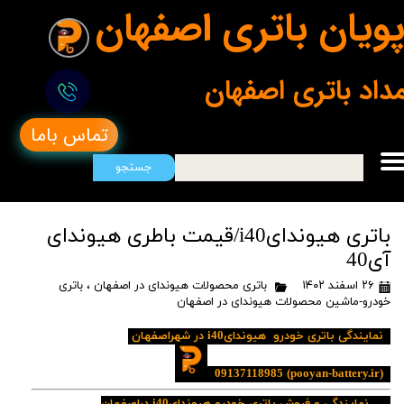
ویان باتری اصفهان
مداد باتری اصفهان
تماس باما
جستجو
باتری هیوندایi40/قیمت باطری هیوندای
آی40
۲۶ اسفند ۱۴۰۲
باتری محصولات هیوندای در اصفهان
،
باتری
خودرو-ماشین محصولات هیوندای در اصفهان
نمایندگی باتری خودرو هیوندایi40 در شهراصفهان
09137118985
(pooyan-battery.ir)