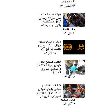
نکات مهم
۲۴ بهمن ۰۴
چرا خودرو استارت
نمی‌خورد؟ بررسی
کامل مشکلات
باتری و سیستم
برق خودرو
۱۴ دی ۰۴
دلایل روشن شدن
چراغ ABS خودرو و
راهنمای رفع آن
نمایندگی باتری های سبک و سنگین در اصفهان با خدمات و امداد رایگان
۱۸ آذر ۰۴
پویان باتری اصفهان
(pooyan battey.ir)
09137118985
فواید ضدیخ برای
خودرو؛ چرا استفاده
از ضدیخ ضروری
است؟
۱۸ آذر ۰۴
۵ نشانه قطعی
خرابی باتری خودرو
+ سریع‌ترین روش
تعویض باتری در
محل اصفهان
۱۲ آذر ۰۴