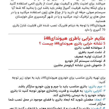
میباشد .برای امنیت بالاتر و کیفیت بهتر است از باتری اتمی استفاده کنید
و برای اینکه بدانید ظرفیت آمپراژ چقدر باید باشد این را بدانید که شما آیا
سیستم صوتی حرفه ای دارید یا از چراغ های زنون استفاده میکنید و یا در
محل های پر ترافیک تردد میکنید و یا در شهر گرمسیری مثل خوزستان
هستید.
هیوندایi40 با توجه به دینام فابریک نصب شده اش قابلیت شارژ باتری
70 آمپری را دارد
علایم خرابی باطری هیوندایi40
5 نشانه خرابی باتری هیوندایi40 چیست ؟
1. سولفاته قطب باتری
2. نشت اسید باطری
3. استارت اولیه ضعیف
4. نوسانات سیستم گاز خودرو
5. خاموش شدن نشانه کیلومتر ماشین
برای تهیه باتری مناسب برای خودروی هیوندایi40، باید به موارد زیر توجه
کنید:
۱- جرم باتری:
باتری مناسب باید با جرم و وزن خودرو سازگار باشد.
۲- کارایی باتری:
به ظرفیت و قدرت راه‌اندازی موتور توجه کنید تا باتری
بتواند خودرو را به درستی راه‌اندازی کند.
۳- ابعاد:
مطمئن شوید که ابعاد باتری با فضای موجود در محل نصب شما
سازگار است.
۴- کیفیت:
باتری با کیفیت و از تولیدکننده معتبر را انتخاب کنید تا عمر