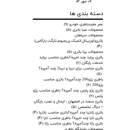
۰۹ مهر ۰۴
دسته بندی ها
عمر مفیدباطری خودرو
(۹)
محصولات صبا باتری
(۵)
محصولات سپاهان
باتری(اوربیتال.اتمیک.پریمیوم.تارگت.بارکاس)
(۴)
محصولات برنا باتری
(۵)
باتری پراید چند امپره؟باطری مناسب پراید
خدمات رایگان
(۶)
باتری مناسب برای تیبا و تیبا2 چند آمپره؟
(۵)
باطری پژو206 چندآمپره؟ باتری مناسب
پژو206
(۶)
باتری پژو پارس چند آمپره؟ باطری مناسب پژو
پارس
(۶)
باتری سمند در اصفهان | ارسال و نصب رایگان
+ دیاگ تخصصی
(۵)
باتری زانتیا چند آمپره؟باتری مناسب زانتیا
(۴)
باتری تارا چند امپره؟ باطری مناسب تارا
(۴)
باتری رانا چندآمپره؟ باطری مناسب رانا
(۴)
محصولات پاسارگاد باطری