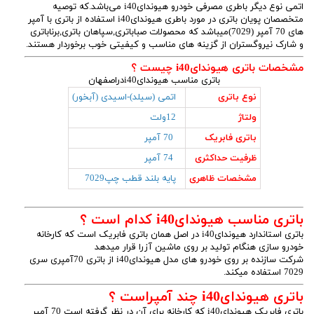
اتمی نوع دیگر باطری مصرفی خودرو هیوندایi40 می‌باشد.که توصیه
متخصصان پویان باتری در مورد باطری هیوندایi40 استفاده از باتری با آمپر
های 70 آمپر (7029)میباشد که محصولات صباباتری,سپاهان باتری,برناباتری
و شارک نیروگستران از گزینه های مناسب و کیفیتی خوب برخوردار هستند.
مشخصات باتری هیوندایi40 چیست ؟
باتری مناسب هیوندایi40دراصفهان
نوع باتری
اتمی (سیلد)-اسیدی (آبخور)
ولتاژ
12ولت
باتری فابریک
70 آمپر
ظرفیت حداکثری
74 آمپر
مشخصات ظاهری
پایه بلند قطب چپ7029
باتری مناسب هیوندایi40 کدام است ؟
باتری استاندارد هیوندایi40 در اصل همان باتری فابریک است که کارخانه
خودرو سازی هنگام تولید بر روی ماشین آزرا قرار میدهد
شرکت سازنده بر روی خودرو های مدل هیوندایi40 از باتری 70آمپری سری
7029 استفاده میکند.
باتری هیوندایi40 چند آمپراست ؟
باتری فابریک هیوندایi40 که کارخانه برای آن در نظر گرفته است 70 آمپر