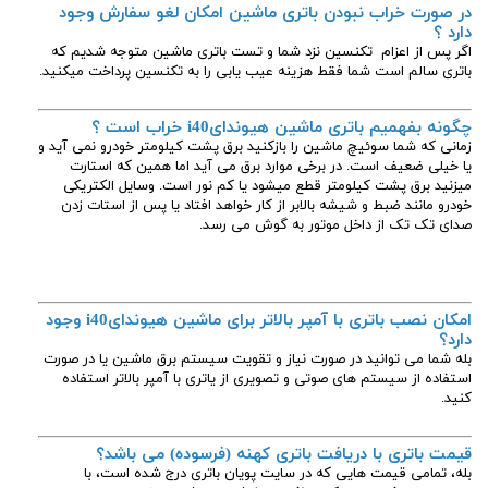
در صورت خراب نبودن باتری ماشین امکان لغو سفارش وجود
دارد ؟
اگر پس از اعزام تکنسین نزد شما و تست باتری ماشین متوجه شدیم که
باتری سالم است شما فقط هزینه عیب یابی را به تکنسین پرداخت میکنید.
چگونه بفهمیم باتری ماشین هیوندایi40
خراب است ؟
زمانی که شما سوئیچ ماشین را بازکنید برق پشت کیلومتر خودرو نمی آید و
یا خیلی ضعیف است. در برخی موارد برق می آید اما همین که استارت
میزنید برق پشت کیلومتر قطع میشود یا کم نور است. وسایل الکتریکی
خودرو مانند ضبط و شیشه بالابر از کار خواهد افتاد یا پس از استات زدن
صدای تک تک از داخل موتور به گوش می رسد.
امکان نصب باتری با آمپر بالاتر برای ماشین هیوندایi40 وجود
دارد؟
بله شما می توانید در صورت نیاز و تقویت سیستم برق ماشین یا در صورت
استفاده از سیستم های صوتی و تصویری از یاتری با آمپر بالاتر استفاده
کنید.
قیمت باتری با دریافت باتری کهنه (فرسوده) می باشد؟
بله، تمامی قیمت هایی که در سایت پویان باتری درج شده است، با