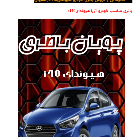
نمایندگی و فروش باتری خودرو هیوندایi40 دراصفهان
باتری مناسب خودرو آزرا هیوندایi40 :