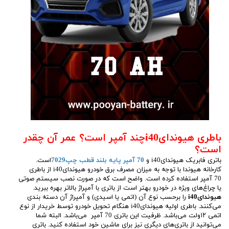
باطری هیوندایi40چند آمپر است؟ عمر آن چقدر
است؟
باتری فابریک هیوندایi40 و
70 آمپر پایه بلند قطب چپ7029
است.
کارخانه هیوندا با توجه به میزان مصرف برق خودرو هیوندایi40 از باطری
70 آمپر استفاده کرده است. واضح است که در صورت نصب سیستم صوتی
یا چراغ‌های ویژه در خودرو بهتر است از باتری با آمپراژ بالاتر بهره ببرید.
هیوندایi40
را برحسب نوع آن (اتمی یا اسیدی) و آمپراژ آن دسته بندی
می‌کنند. باطری اولیه هیوندایi40 هنگام تحویل خودرو توسط خریدار از نوع
اتمی ۱۲ولت می‌باشد. ظرفیت این باتری 70 آمپر می‌باشد. البته شما
می‌توانید از باتری‌های دیگری نیز برای ماشین خود استفاده کنید. باتری