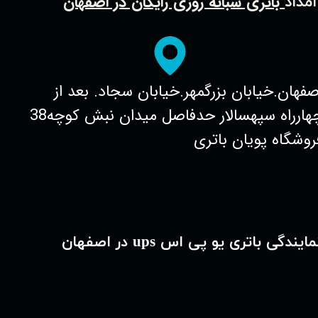
باتری شبانه روزی رایگان در اصفهان
امداد
صفهان.خیابان بزرگمهر.خیابان سجاد. بعد از
چهارراه سپهسالار حدفاصل میدان نبش کوچه38
روشگاه پویان باتری
مایندگی باتری یو پی اس ups در اصفهان