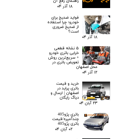
راهنمای رفع آن
۱۸ آذر ۰۴
فواید ضدیخ برای
خودرو؛ چرا استفاده
از ضدیخ ضروری
است؟
۱۸ آذر ۰۴
۵ نشانه قطعی
خرابی باتری خودرو
+ سریع‌ترین روش
تعویض باتری در
محل اصفهان
۱۲ آذر ۰۴
خرید و قیمت
باتری پراید در
اصفهان | ارسال و
دیاگ رایگان
۲۳ آبان ۰۴
باتری پژو405
چندآمپره/قیمت
باتری پژو405
۰۲ آبان ۰۴