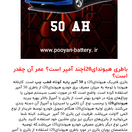
باطری هیوندایi20چند آمپر است؟ عمر آن چقدر
است؟
باتری فابریک هیوندایi20 و
50 آمپر پایه کوتاه قطب چپ
است. کارخانه
هیوندا با توجه به میزان مصرف برق خودرو هیوندایi20 از باطری 50 آمپر
استفاده کرده است. واضح است که در صورت نصب سیستم صوتی یا
چراغ‌های ویژه در خودرو بهتر است از باتری با آمپراژ بالاتر بهره ببرید.
هیوندایi20
را برحسب نوع آن (اتمی یا اسیدی) و آمپراژ آن دسته بندی
می‌کنند. باطری اولیه هیوندایi20 هنگام تحویل خودرو توسط خریدار از نوع
اتمی ۱۲ولت می‌باشد. ظرفیت این باتری 50 آمپر می‌باشد. البته شما
می‌توانید از باتری‌های دیگری نیز برای ماشین خود استفاده کنید. باتری
اتمی نوع دیگر باطری مصرفی خودرو هیوندایi20 می‌باشد.که توصیه
متخصصان پویان باتری در مورد باطری هیوندایi20 استفاده از باتری با آمپر