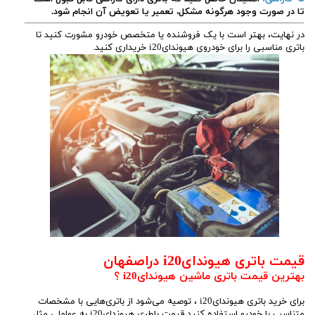
تا در صورت وجود هرگونه مشکل، تعمیر یا تعویض آن انجام شود.
در نهایت، بهتر است با یک فروشنده یا متخصص خودرو مشورت کنید تا
باتری مناسبی را برای خودروی هیوندایi20 خریداری کنید.
قیمت باتری هیوندایi20 دراصفهان
بهترین قیمت باتری ماشین هیوندایi20 ؟
برای خرید باتری هیوندایi20 ، توصیه می‌شود از باتری‌هایی با مشخصات
متناسب با خودرو استفاده کنید.قیمت باطری هیوندایi20 به عواملی مثل