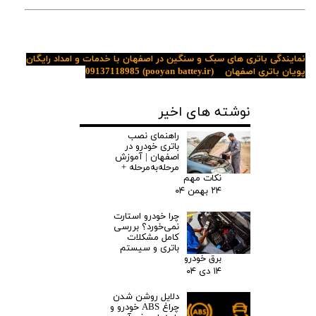
نمایندگی باتری های سبک و سنگین در اصفهان با خدمات و امداد رایگان
پویان باتری اصفهان
(pooyan battey.ir)
09137118985
نوشته های اخیر
راهنمای نصب
باتری خودرو در
اصفهان | آموزش
مرحله‌به‌مرحله +
نکات مهم
۲۴ بهمن ۰۴
چرا خودرو استارت
نمی‌خورد؟ بررسی
کامل مشکلات
باتری و سیستم
برق خودرو
۱۴ دی ۰۴
دلایل روشن شدن
چراغ ABS خودرو و