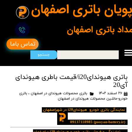
ویان باتری اصفهان
مداد باتری اصفهان
تماس باما
جستجو
باتری هیوندایi20/قیمت باطری هیوندای
آی20
۲۶ اسفند ۱۴۰۲
باتری محصولات هیوندای در اصفهان
،
باتری
خودرو-ماشین محصولات هیوندای در اصفهان
نمایندگی باتری خودرو هیوندایi20 در شهراصفهان
09137118985
(pooyan-battery.ir)