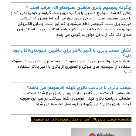
چگونه بفهمیم باتری ماشین هیوندایi20
خراب است ؟
زمانی که شما سوئیچ ماشین را بازکنید برق پشت کیلومتر خودرو نمی آید و
یا خیلی ضعیف است. در برخی موارد برق می آید اما همین که استارت
میزنید برق پشت کیلومتر قطع میشود یا کم نور است. وسایل الکتریکی
خودرو مانند ضبط و شیشه بالابر از کار خواهد افتاد یا پس از استات زدن
صدای تک تک از داخل موتور به گوش می رسد.
امکان نصب باتری با آمپر بالاتر برای ماشین هیوندایi20 وجود
دارد؟
بله شما می توانید در صورت نیاز و تقویت سیستم برق ماشین یا در صورت
استفاده از سیستم های صوتی و تصویری از یاتری با آمپر بالاتر استفاده
کنید.
قیمت باتری با دریافت باتری کهنه (فرسوده) می باشد؟
بله، تمامی قیمت هایی که در سایت پویان باتری درج شده است، با
احتساب دریافت باتری کهنه (فرسوده) شما میباشد. در غیر این صورت
قیمت باتری بدون داغی (کهنه یا فرسوده) محاسبه می شود.
مشاهده قیمت باتری70 آمپر اوربیتال هیونداi20 در اصفهان