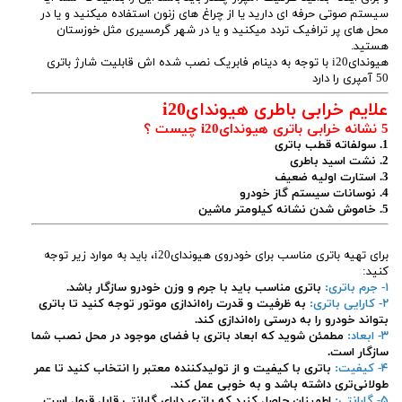
سیستم صوتی حرفه ای دارید یا از چراغ های زنون استفاده میکنید و یا در
محل های پر ترافیک تردد میکنید و یا در شهر گرمسیری مثل خوزستان
هستید.
هیوندایi20 با توجه به دینام فابریک نصب شده اش قابلیت شارژ باتری
50 آمپری را دارد
علایم خرابی باطری هیوندایi20
5 نشانه خرابی باتری هیوندایi20 چیست ؟
1. سولفاته قطب باتری
2. نشت اسید باطری
3. استارت اولیه ضعیف
4. نوسانات سیستم گاز خودرو
5. خاموش شدن نشانه کیلومتر ماشین
برای تهیه باتری مناسب برای خودروی هیوندایi20، باید به موارد زیر توجه
کنید:
۱- جرم باتری:
باتری مناسب باید با جرم و وزن خودرو سازگار باشد.
۲- کارایی باتری:
به ظرفیت و قدرت راه‌اندازی موتور توجه کنید تا باتری
بتواند خودرو را به درستی راه‌اندازی کند.
۳- ابعاد:
مطمئن شوید که ابعاد باتری با فضای موجود در محل نصب شما
سازگار است.
۴- کیفیت:
باتری با کیفیت و از تولیدکننده معتبر را انتخاب کنید تا عمر
طولانی‌تری داشته باشد و به خوبی عمل کند.
۵- گارانتی:
اطمینان حاصل کنید که باتری دارای گارانتی قابل قبول است