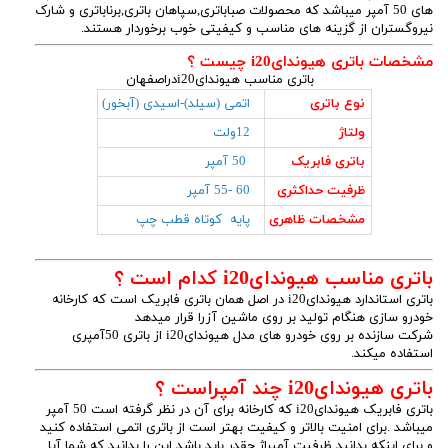
های 50 آمپر میباشد که محصولات صباباتری,سپاهان باتری,برناباتری و شارک
نیروگستران از گزینه های مناسب و کیفیتی خوب برخوردار هستند.
مشخصات باتری هیوندایi20 چیست ؟
باتری مناسب هیوندایi20دراصفهان
نوع باتری
اتمی (سیلد)-اسیدی (آبخور)
ولتاژ
12ولت
باتری فابریک
50 آمپر
ظرفیت حداکثری
60 -55 آمپر
مشخصات ظاهری
پایه کوتاه قطب چپ
باتری مناسب هیوندایi20 کدام است ؟
باتری استاندارد هیوندایi20 در اصل همان باتری فابریک است که کارخانه
خودرو سازی هنگام تولید بر روی ماشین آزرا قرار میدهد
شرکت سازنده بر روی خودرو های مدل هیوندایi20 از باتری 50آمپری
استفاده میکند.
باتری هیوندایi20 چند آمپراست ؟
باتری فابریک هیوندایi20 که کارخانه برای آن در نظر گرفته است 50 آمپر
میباشد .برای امنیت بالاتر و کیفیت بهتر است از باتری اتمی استفاده کنید
و برای اینکه بدانید ظرفیت آمپراژ چقدر باید باشد این را بدانید که شما آیا