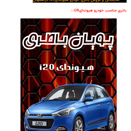
نمایندگی و فروش باتری خودرو هیوندایi20 دراصفهان
باتری مناسب خودرو هیوندایi20 :