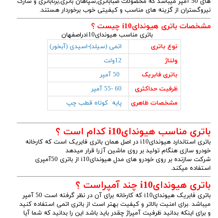
های 50 آمپر میباشد که محصولات صباباتری,سپاهان باتری,برناباتری و شارک
نیروگستران از گزینه های مناسب و کیفیتی خوب برخوردار هستند.
مشخصات باتری هیوندایi10 چیست ؟
باتری مناسب هیوندایi10دراصفهان
نوع باتری
اتمی (سیلد)-اسیدی (آبخور)
ولتاژ
12ولت
باتری فابریک
50 آمپر
ظرفیت حداکثری
60 -55 آمپر
مشخصات ظاهری
پایه کوتاه قطب چپ
باتری مناسب هیوندایi10 کدام است ؟
باتری استاندارد هیوندایi10 در اصل همان باتری فابریک است که کارخانه
خودرو سازی هنگام تولید بر روی ماشین آزرا قرار میدهد
شرکت سازنده بر روی خودرو های مدل هیوندایi10 از باتری 50آمپری
استفاده میکند.
باتری هیوندایi10 چند آمپراست ؟
باتری فابریک هیوندایi10 که کارخانه برای آن در نظر گرفته است 50 آمپر
میباشد .برای امنیت بالاتر و کیفیت بهتر است از باتری اتمی استفاده کنید
و برای اینکه بدانید ظرفیت آمپراژ چقدر باید باشد این را بدانید که شما آیا