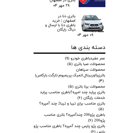
باتری در اصفهان
۲۹ مهر ۰۴
باتری دنا در
اصفهان | خرید
باطری دنا با ارسال و
دیاگ رایگان
۰۹ مهر ۰۴
دسته بندی ها
عمر مفیدباطری خودرو
(۹)
محصولات صبا باتری
(۵)
محصولات سپاهان
باتری(اوربیتال.اتمیک.پریمیوم.تارگت.بارکاس)
(۴)
محصولات برنا باتری
(۵)
باتری پراید چند امپره؟باطری مناسب پراید
خدمات رایگان
(۶)
باتری مناسب برای تیبا و تیبا2 چند آمپره؟
(۵)
باطری پژو206 چندآمپره؟ باتری مناسب
پژو206
(۶)
باتری پژو پارس چند آمپره؟ باطری مناسب پژو
پارس
(۶)