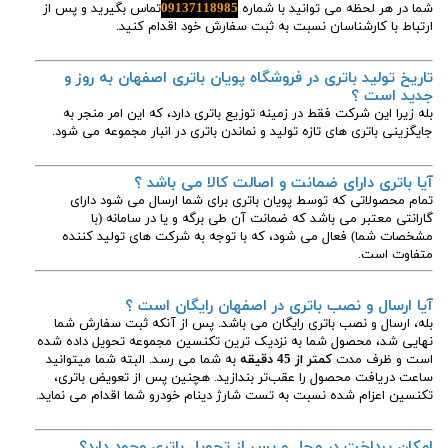
شما در هر لحظه می توانید با شماره
09137118985
تماس بگیرید و پس از
ارتباط با کارشناسان نسبت به ثبت سفارش خود اقدام کنید.
تاریخ تولید باتری در فروشگاه پویان باتری اصفهان به روز و
جدید است ؟
بله زیرا این شرکت فقط در زمینه توزیع باتری دارد، که این امر منجر به
جایگزینی باتری های تازه تولید و نماندن باتری در انبار مجموعه می شود.
آیا باتری دارای ضمانت و اصالت کالا می باشد ؟
تمام محصولاتی که توسط پویان باتری برای شما ارسال می شود دارای
گارانتی معتبر می باشد که ضمانت آن طی برگه و یا در سامانه (با
مشخصات شما) فعال می شود، که با توجه به شرکت های تولید کننده
متفاوت است.
آیا ارسال و نصب باتری در اصفهان رایگان است ؟
بله، ارسال و نصب باتری رایگان می باشد. پس از آنکه ثبت سفارش شما
نهایی شد، محصول شما به نزدیک ترین تکنسین مجموعه تحویل داده شده
است و ظرف مدت
کمتر از 45 دقیقه
به شما می رسد. البته شما میتوانید
ساعت دریافت محصول را عقب‌تر بندازید. هچنین پس از تعویض باتری،
تکنسین اعزام شده نسبت به تست شارژ دینام خودرو شما اقدام می نماید.
امکان پرداخت در محل و پس از تحویل باتری وجود دارد؟