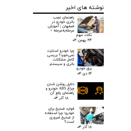
نوشته های اخیر
راهنمای نصب
باتری خودرو در
اصفهان | آموزش
مرحله‌به‌مرحله +
نکات مهم
۲۴ بهمن ۰۴
چرا خودرو استارت
نمی‌خورد؟ بررسی
کامل مشکلات
باتری و سیستم
برق خودرو
۱۴ دی ۰۴
دلایل روشن شدن
چراغ ABS خودرو و
راهنمای رفع آن
۱۸ آذر ۰۴
فواید ضدیخ برای
خودرو؛ چرا استفاده
از ضدیخ ضروری
است؟
۱۸ آذر ۰۴