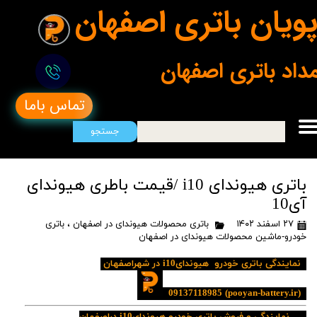
ویان باتری اصفهان
مداد باتری اصفهان
تماس باما
جستجو
باتری هیوندای i10 /قیمت باطری هیوندای
آی10
۲۷ اسفند ۱۴۰۲
باتری محصولات هیوندای در اصفهان
،
باتری
خودرو-ماشین محصولات هیوندای در اصفهان
نمایندگی باتری خودرو هیوندایi10 در شهراصفهان
09137118985
(pooyan-battery.ir)