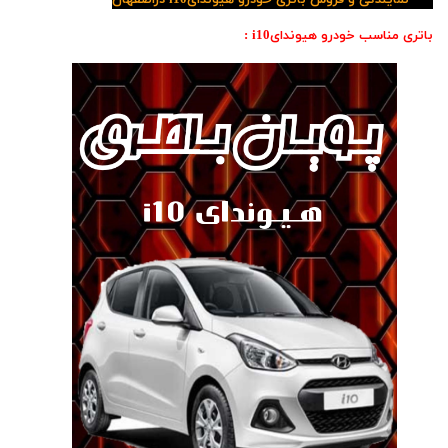
نمایندگی و فروش باتری خودرو هیوندایi10 دراصفهان
باتری مناسب خودرو هیوندایi10 :