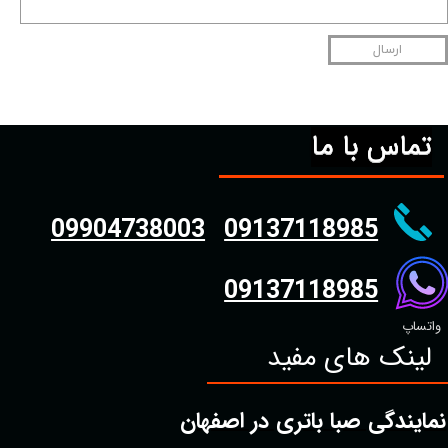
ارسال
تماس با ما
09904738003
09137118985
09137118985
واتساپ
لینک های مفید
نمایندگی صبا باتری در اصفهان