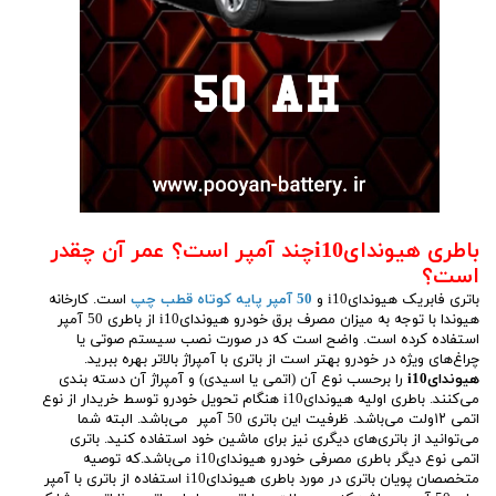
باطری هیوندایi10چند آمپر است؟ عمر آن چقدر
است؟
باتری فابریک هیوندایi10 و
50 آمپر پایه کوتاه قطب چپ
است. کارخانه
هیوندا با توجه به میزان مصرف برق خودرو هیوندایi10 از باطری 50 آمپر
استفاده کرده است. واضح است که در صورت نصب سیستم صوتی یا
چراغ‌های ویژه در خودرو بهتر است از باتری با آمپراژ بالاتر بهره ببرید.
هیوندایi10
را برحسب نوع آن (اتمی یا اسیدی) و آمپراژ آن دسته بندی
می‌کنند. باطری اولیه هیوندایi10 هنگام تحویل خودرو توسط خریدار از نوع
اتمی ۱۲ولت می‌باشد. ظرفیت این باتری 50 آمپر می‌باشد. البته شما
می‌توانید از باتری‌های دیگری نیز برای ماشین خود استفاده کنید. باتری
اتمی نوع دیگر باطری مصرفی خودرو هیوندایi10 می‌باشد.که توصیه
متخصصان پویان باتری در مورد باطری هیوندایi10 استفاده از باتری با آمپر