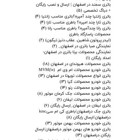
باتری سمند در اصفهان | ارسال و نصب رایگان
+ دیاگ تخصصی
(۵)
باتری زانتیا چند آمپره؟باتری مناسب زانتیا
(۴)
باتری تارا چند امپره؟ باطری مناسب تارا
(۴)
باتری رانا چندآمپره؟ باطری مناسب رانا
(۴)
محصولات پاسارگاد باطری
(لیدر.پروتون.شاهین. عقاب.دنیز.تیگون)
(۲)
نمایندگی صبا باتری در اصفهان_
(۲)
نمایندگی محصولات برنا باتری در اصفهان-
امداد رایگان
(۱)
باتری محصولات هیوندای در اصفهان
(۱۸)
باتری خودرو محصولات ام وی ام MVM
(۱۰)
باتری انواع محصولات تویوتا در اصفهان
(۱۳)
باتری خودرو محصولات کیا
(۱۳)
باتری خودرو محصولات رنو
(۱۴)
باتری خودرو محصولات جک کرمان موتور
(۸)
باتری خودرو محصولات لیفان
(۶)
باتری لیفان در اصفهان_ارسال رایگان
(۶)
باتری جک دراصفهان/باطری کی ام سیkmc
دراصفهان/ارسال رایگان
(۸)
باتری خودرو محصولات بهمن موتور
(۱۳)
باتری خودرو های بهمن موتور دراصفهان/ارسال
رایگان دراصفهان
(۱۳)