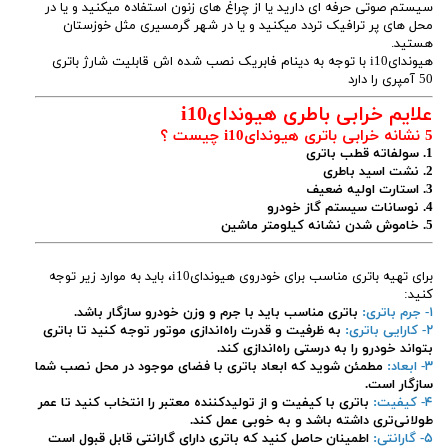
سیستم صوتی حرفه ای دارید یا از چراغ های زنون استفاده میکنید و یا در
محل های پر ترافیک تردد میکنید و یا در شهر گرمسیری مثل خوزستان
هستید.
هیوندایi10 با توجه به دینام فابریک نصب شده اش قابلیت شارژ باتری
50 آمپری را دارد
علایم خرابی باطری هیوندایi10
5 نشانه خرابی باتری هیوندایi10 چیست ؟
1. سولفاته قطب باتری
2. نشت اسید باطری
3. استارت اولیه ضعیف
4. نوسانات سیستم گاز خودرو
5. خاموش شدن نشانه کیلومتر ماشین
برای تهیه باتری مناسب برای خودروی هیوندایi10، باید به موارد زیر توجه
کنید:
۱- جرم باتری:
باتری مناسب باید با جرم و وزن خودرو سازگار باشد.
۲- کارایی باتری:
به ظرفیت و قدرت راه‌اندازی موتور توجه کنید تا باتری
بتواند خودرو را به درستی راه‌اندازی کند.
۳- ابعاد:
مطمئن شوید که ابعاد باتری با فضای موجود در محل نصب شما
سازگار است.
۴- کیفیت:
باتری با کیفیت و از تولیدکننده معتبر را انتخاب کنید تا عمر
طولانی‌تری داشته باشد و به خوبی عمل کند.
۵- گارانتی:
اطمینان حاصل کنید که باتری دارای گارانتی قابل قبول است