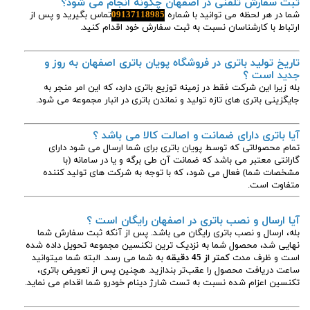
ثبت سفارش تلفنی در اصفهان چگونه انجام می شود؟
شما در هر لحظه می توانید با شماره
09137118985
تماس بگیرید و پس از
ارتباط با کارشناسان نسبت به ثبت سفارش خود اقدام کنید.
تاریخ تولید باتری در فروشگاه پویان باتری اصفهان به روز و
جدید است ؟
بله زیرا این شرکت فقط در زمینه توزیع باتری دارد، که این امر منجر به
جایگزینی باتری های تازه تولید و نماندن باتری در انبار مجموعه می شود.
آیا باتری دارای ضمانت و اصالت کالا می باشد ؟
تمام محصولاتی که توسط پویان باتری برای شما ارسال می شود دارای
گارانتی معتبر می باشد که ضمانت آن طی برگه و یا در سامانه (با
مشخصات شما) فعال می شود، که با توجه به شرکت های تولید کننده
متفاوت است.
آیا ارسال و نصب باتری در اصفهان رایگان است ؟
بله، ارسال و نصب باتری رایگان می باشد. پس از آنکه ثبت سفارش شما
نهایی شد، محصول شما به نزدیک ترین تکنسین مجموعه تحویل داده شده
است و ظرف مدت
کمتر از 45 دقیقه
به شما می رسد. البته شما میتوانید
ساعت دریافت محصول را عقب‌تر بندازید. هچنین پس از تعویض باتری،
تکنسین اعزام شده نسبت به تست شارژ دینام خودرو شما اقدام می نماید.