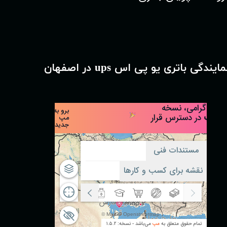
مایندگی باتری یو پی اس ups در اصفهان