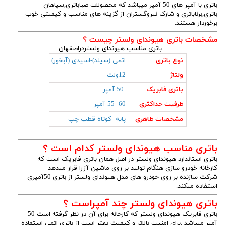
باتری با آمپر های 50 آمپر میباشد که محصولات صباباتری,سپاهان
باتری,برناباتری و شارک نیروگستران از گزینه های مناسب و کیفیتی خوب
برخوردار هستند.
مشخصات باتری هیوندای ولستر چیست ؟
باتری مناسب هیوندای ولستردراصفهان
نوع باتری
اتمی (سیلد)-اسیدی (آبخور)
ولتاژ
12ولت
باتری فابریک
50 آمپر
ظرفیت حداکثری
60 -55 آمپر
مشخصات ظاهری
پایه کوتاه قطب چپ
باتری مناسب هیوندای ولستر کدام است ؟
باتری استاندارد هیوندای ولستر در اصل همان باتری فابریک است که
کارخانه خودرو سازی هنگام تولید بر روی ماشین آزرا قرار میدهد
شرکت سازنده بر روی خودرو های مدل هیوندای ولستر از باتری 50آمپری
استفاده میکند.
باتری هیوندای ولستر چند آمپراست ؟
باتری فابریک هیوندای ولستر که کارخانه برای آن در نظر گرفته است 50
آمپر میباشد .برای امنیت بالاتر و کیفیت بهتر است از باتری اتمی استفاده