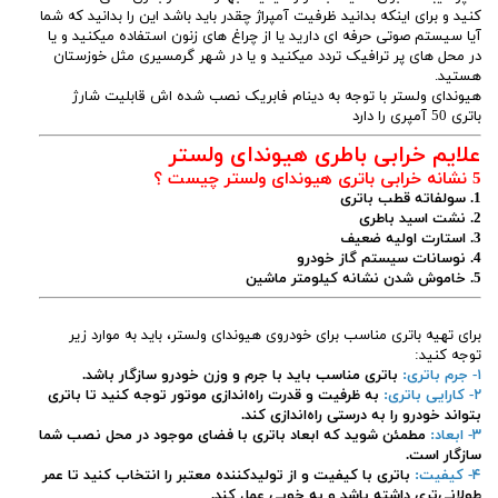
کنید و برای اینکه بدانید ظرفیت آمپراژ چقدر باید باشد این را بدانید که شما
آیا سیستم صوتی حرفه ای دارید یا از چراغ های زنون استفاده میکنید و یا
در محل های پر ترافیک تردد میکنید و یا در شهر گرمسیری مثل خوزستان
هستید.
هیوندای ولستر با توجه به دینام فابریک نصب شده اش قابلیت شارژ
باتری 50 آمپری را دارد
علایم خرابی باطری هیوندای ولستر
5 نشانه خرابی باتری هیوندای ولستر چیست ؟
1. سولفاته قطب باتری
2. نشت اسید باطری
3. استارت اولیه ضعیف
4. نوسانات سیستم گاز خودرو
5. خاموش شدن نشانه کیلومتر ماشین
برای تهیه باتری مناسب برای خودروی هیوندای ولستر، باید به موارد زیر
توجه کنید:
۱- جرم باتری:
باتری مناسب باید با جرم و وزن خودرو سازگار باشد.
۲- کارایی باتری:
به ظرفیت و قدرت راه‌اندازی موتور توجه کنید تا باتری
بتواند خودرو را به درستی راه‌اندازی کند.
۳- ابعاد:
مطمئن شوید که ابعاد باتری با فضای موجود در محل نصب شما
سازگار است.
۴- کیفیت:
باتری با کیفیت و از تولیدکننده معتبر را انتخاب کنید تا عمر
طولانی‌تری داشته باشد و به خوبی عمل کند.