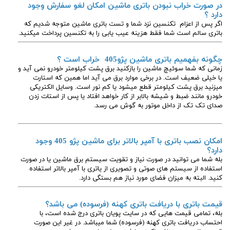
در صورت خراب نبودن باتری ماشین امکان لغو سفارش وجود
دارد ؟
اگر پس از اعزام تکنسین نزد شما و تست باتری ماشین متوجه شدیم که
باتری سالم است شما فقط هزینه عیب یابی را به تکنسین پرداخت میکنید.
چگونه بفهمیم باتری ماشین پژو405
خراب است ؟
زمانی که شما سوئیچ ماشین را بازکنید برق پشت کیلومتر خودرو نمی آید و
یا خیلی ضعیف است. در برخی موارد برق می آید اما همین که استارت
میزنید برق پشت کیلومتر قطع میشود یا کم نور است. وسایل الکتریکی
خودرو مانند ضبط و شیشه بالابر از کار خواهد افتاد یا پس از استات زدن
صدای تک تک از داخل موتور به گوش می رسد.
امکان نصب باتری با آمپر بالاتر برای ماشین پژو 405 وجود
دارد؟
بله شما می توانید در صورت نیاز و تقویت سیستم برق ماشین یا در صورت
استفاده از سیستم های صوتی و تصویری از یاتری با آمپر بالاتر استفاده
کنید. البته به میزان فضای مورد نیاز هم بستگی دارد.
قیمت باتری با دریافت باتری کهنه (فرسوده) می باشد؟
بله، تمامی قیمت هایی که در سایت پویان باتری درج شده است، با
احتساب دریافت باتری کهنه (فرسوده) شما میباشد. در غیر این صورت