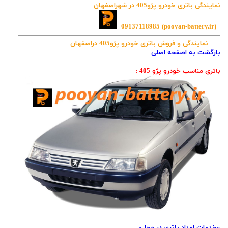
نمایندگی باتری خودرو پژو405 در شهراصفهان
09137118985
(pooyan-battery.ir)
نمایندگی و فروش باتری خودرو پژو405 دراصفهان
بازگشت به اصفحه اصلی
باتری مناسب خودرو پژو 405 :
«خدمات امداد باتری در محل»