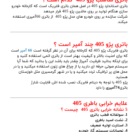
باتری استاندارد پژو 405 در اصل همان باتری فابریک است که کارخانه خودرو
سازی هنگام تولید بر روی ماشین پژو 405 قرار میدهد
شرکت سازنده بر روی خودرو های مدل پژو 405 از باتری 66آمپری استفاده
میکند.
باتری پژو 405 چند آمپر است ؟
باتری فابریک پژو 405 که کارخانه برای آن در نظر گرفته است
66 آمپر
است
که برای امنیت بالاتر و کیفیت بهتر است از باتری اتمی استفاده کنید و
برای اینکه بدانید ظرفیت آمپراژ چقدر باید باشد این را بدانید که شما آیا
سیستم صوتی حرفه ای دارید یا از چراغ های زنون استفاده میکنید و یا در
محل های پر ترافیک تردد میکنید و یا در شهر گرمسیری مثل خوزستان
هستید.
پژو 405 با توجه به دینام فابریک نصب شده اش قابلیت شارژ
باتری
74آمپری
را دارد
علایم خرابی باطری 405
5 نشانه خرابی باتری 405 چیست ؟
1. سولفاته قطب باتری
2. نشت اسید باطری
3. استارت اولیه ضعیف
4. نوسانات سیستم گاز خودرو