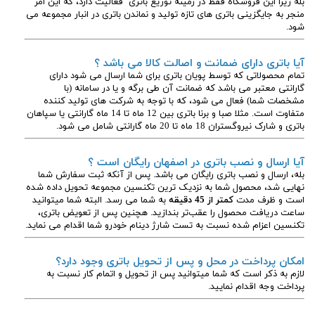
بله زیرا این فروشگاه فقط در زمینه توزیع باتری فعالیت دارد، که این امر
منجر به جایگزینی باتری های تازه تولید و نماندن باتری در انبار مجموعه می
شود.
آیا باتری دارای ضمانت و اصالت کالا می باشد ؟
تمام محصولاتی که توسط پویان باتری برای شما ارسال می شود دارای
گارانتی معتبر می باشد که ضمانت آن طی برگه و یا در سامانه (با
مشخصات شما) فعال می شود، که با توجه به شرکت های تولید کننده
متفاوت است. مثلا صبا و برنا باتری بین 12 ماه تا 14 ماه گارانتی یا سپاهان
باتری و شارک نیروگستران 18 ماه تا 20 ماه گارانتی شامل می شود.
آیا ارسال و نصب باتری در اصفهان رایگان است ؟
بله، ارسال و نصب باتری رایگان می باشد. پس از آنکه ثبت سفارش شما
نهایی شد، محصول شما به نزدیک ترین تکنسین مجموعه تحویل داده شده
است و ظرف مدت
کمتر از 45 دقیقه
به شما می رسد. البته شما میتوانید
ساعت دریافت محصول را عقب‌تر بندازید. هچنین پس از تعویض باتری،
تکنسین اعزام شده نسبت به تست شارژ دینام خودرو شما اقدام می نماید.
امکان پرداخت در محل و پس از تحویل باتری وجود دارد؟
لازم به ذکر است که شما میتوانید پس از تحویل و اتمام کار نسبت به
پرداخت وجه اقدام نمایید.