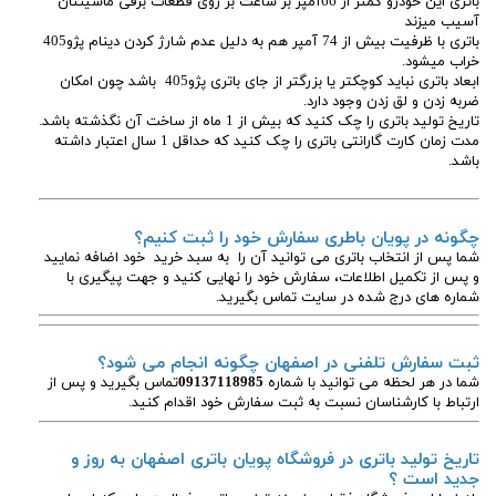
باتری این خودرو کمتر از 66آمپر بر ساعت بر روی قطعات برقی ماشینتان
آسیب میزند
باتری با ظرفیت بیش از 74 آمپر هم به دلیل عدم شارژ کردن دینام پژو405
خراب میشود.
ابعاد باتری نباید کوچکتر یا بزرگتر از جای باتری پژو405 باشد چون امکان
ضربه زدن و لق زدن وجود دارد.
تاریخ تولید باتری را چک کنید که بیش از 1 ماه از ساخت آن نگذشته باشد.
مدت زمان کارت گارانتی باتری را چک کنید که حداقل 1 سال اعتبار داشته
باشد.
چگونه در پویان باطری سفارش خود را ثبت کنیم؟
شما پس از انتخاب باتری می توانید آن را به سبد خرید خود اضافه نمایید
و پس از تکمیل اطلاعات، سفارش خود را نهایی کنید و جهت پیگیری با
شماره های درج شده در سایت تماس بگیرید.
ثبت سفارش تلفنی در اصفهان چگونه انجام می شود؟
شما در هر لحظه می توانید با شماره
09137118985
تماس بگیرید و پس از
ارتباط با کارشناسان نسبت به ثبت سفارش خود اقدام کنید.
تاریخ تولید باتری در فروشگاه پویان باتری اصفهان به روز و
جدید است ؟