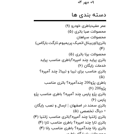
۰۹ مهر ۰۴
دسته بندی ها
عمر مفیدباطری خودرو
(۹)
محصولات صبا باتری
(۵)
محصولات سپاهان
باتری(اوربیتال.اتمیک.پریمیوم.تارگت.بارکاس)
(۴)
محصولات برنا باتری
(۵)
باتری پراید چند امپره؟باطری مناسب پراید
خدمات رایگان
(۶)
باتری مناسب برای تیبا و تیبا2 چند آمپره؟
(۵)
باطری پژو206 چندآمپره؟ باتری مناسب
پژو206
(۶)
باتری پژو پارس چند آمپره؟ باطری مناسب پژو
پارس
(۶)
باتری سمند در اصفهان | ارسال و نصب رایگان
+ دیاگ تخصصی
(۵)
باتری زانتیا چند آمپره؟باتری مناسب زانتیا
(۴)
باتری تارا چند امپره؟ باطری مناسب تارا
(۴)
باتری رانا چندآمپره؟ باطری مناسب رانا
(۴)
محصولات پاسارگاد باطری