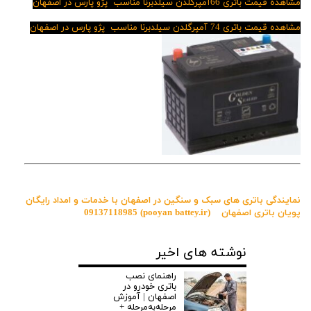
مشاهده قیمت باتری 66آمپرگلدن سیلدبرنا مناسب پژو پارس در اصفهان
مشاهده قیمت باتری 74 آمپرگلدن سیلدبرنا مناسب پژو پارس در اصفهان
نمایندگی باتری های سبک و سنگین در اصفهان با خدمات و امداد رایگان
پویان باتری اصفهان
(pooyan battey.ir)
09137118985
نوشته های اخیر
راهنمای نصب
باتری خودرو در
اصفهان | آموزش
مرحله‌به‌مرحله +