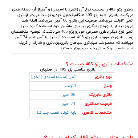
باطری پژو 405
را برحسب نوع آن (اتمی یا اسیدی) و آمپراژ آن دسته بندی
می‌کنند. باطری اولیه پژو 405 هنگام تحویل خودرو توسط خریدار ازباتری
اتمی ۱۲ولت می‌باشد. ظرفیت این باتری 66 آمپر می‌باشد. البته شما
می‌توانید از باتری‌های دیگری نیز برای ماشین خود استفاده کنید. باتری
اتمی نوع دیگر باطری مصرفی خودرو پژو 405 می‌باشد.که توصیه متخصصان
پویان باتری در مورد باطری پژو 405 استفاده از باتری با آمپر های 74 آمپر
میباشد که محصولات صباباتری,سپاهان باتری,برناباتری و شارک از گزینه
های مناسب و کیفیتی خوب برخوردار هستند.
مشخصات باتری پژو 405 چیست ؟
باتری مناسب پژو 405 در اصفهان
نوع باتری
اتمی (سیلد)-اسیدی (آبخور)
ولتاژ
12ولت
باتری فابریک
66 آمپر
ظرفیت حداکثری
74 آمپر
مشخصات ظاهری
پایه کوتاه قطب چپ L2
باتری مناسب پژو 405 کدام است ؟