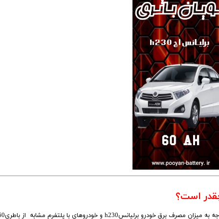
ک KMC/JAC
برلیانس
بهمن موتور
70 امپر بلندR
پارس خودرو
74 امپر
لیفان
جیلی
سیترو،ن
دوو
رنو
لکسوس
مزدا
نیسان