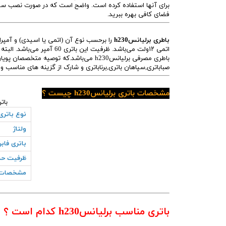
برای آنها استفاده کرده است. واضح است که در صورت نصب سیستم 
فضای کافی بهره ببرید.
باطری برلیانسh230
اتمی ۱۲ولت می‌باشد. ظرفیت ا
صباباتری,سپاهان باتری,برناباتری و شارک از گزینه های مناسب 
مشخصات باتری برلیانسh230 چیست ؟
باتری مناس
نوع باتری
ولتاژ
باتری فاب
ظرفیت حد
مشخصات 
باتری مناسب برلیانسh230 کدام است ؟