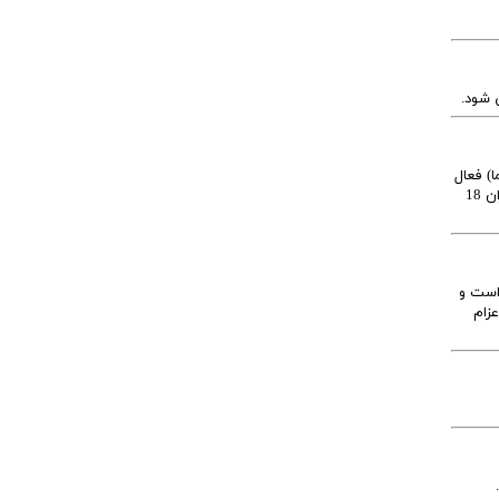
ی شود.
) فعال
می شود، که با توجه به شرکت های تولید کننده متفاوت است. مثلا صبا و برنا باتری بین 12 ماه تا 14 ماه گارانتی یا سپاهان باتری و شارک نیروگستران 18
است و
زام