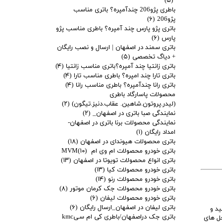
(۵)
باطری پژو206 چندآمپره؟ باتری مناسب
پژو206
(۶)
باتری پژو پارس چند آمپره؟ باطری مناسب پژو
پارس
(۶)
باتری سمند در اصفهان | ارسال و نصب رایگان
+ دیاگ تخصصی
(۵)
باتری زانتیا چند آمپره؟باتری مناسب زانتیا
(۴)
باتری تارا چند امپره؟ باطری مناسب تارا
(۴)
باتری رانا چندآمپره؟ باطری مناسب رانا
(۴)
محصولات پاسارگاد باطری
(لیدر.پروتون.شاهین. عقاب.دنیز.تیگون)
(۲)
نمایندگی صبا باتری در اصفهان_
(۲)
نمایندگی محصولات برنا باتری در اصفهان-
امداد رایگان
(۱)
باتری محصولات هیوندای در اصفهان
(۱۸)
باتری خودرو محصولات ام وی ام MVM
(۱۰)
باتری انواع محصولات تویوتا در اصفهان
(۱۳)
باتری خودرو محصولات کیا
(۱۳)
باتری خودرو محصولات رنو
(۱۴)
باتری خودرو محصولات جک کرمان موتور
(۸)
باتری خودرو محصولات لیفان
(۶)
باتری لیفان در اصفهان_ارسال رایگان
(۶)
 کنید و
باتری جک دراصفهان/باطری کی ام سیkmc
حل های