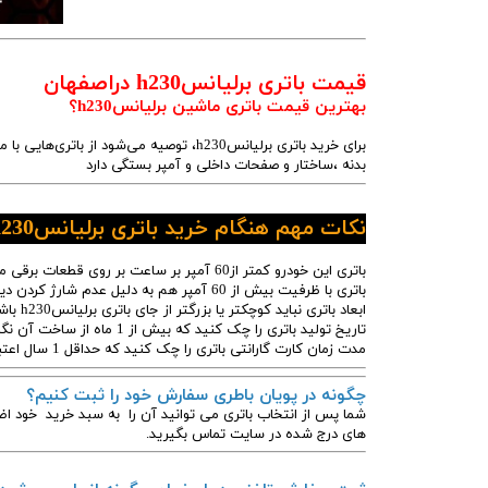
قیمت باتری برلیانسh230 دراصفهان
بهترین قیمت باتری ماشین برلیانسh230؟
بدنه ،ساختار و صفحات داخلی و آمپر بستگی دارد
نکات مهم هنگام خرید باتری برلیانسh230 که باید بدانید
باتری این خودرو کمتر از60 آمپر بر ساعت بر روی قطعات برقی ماشینتان آسیب میزند
باتری با ظرفیت بیش از 60 آمپر هم به دلیل عدم شارژ کردن دینام برلیانسh230 خراب میشود
ابعاد باتری نباید کوچکتر یا بزرگتر از جای باتری برلیانسh230 باشد چون امکان ضربه زدن و لق زدن وجود دارد.
تاریخ تولید باتری را چک کنید که بیش از 1 ماه از ساخت آن نگذشته باشد.
مدت زمان کارت گارانتی باتری را چک کنید که حداقل 1 سال اعتبار داشته باشد.
چگونه در پویان باطری سفارش خود را ثبت کنیم؟
شما پس از انتخاب باتری می توانید آن را به سبد خرید خود اض
های درج شده در سایت تماس بگیرید.