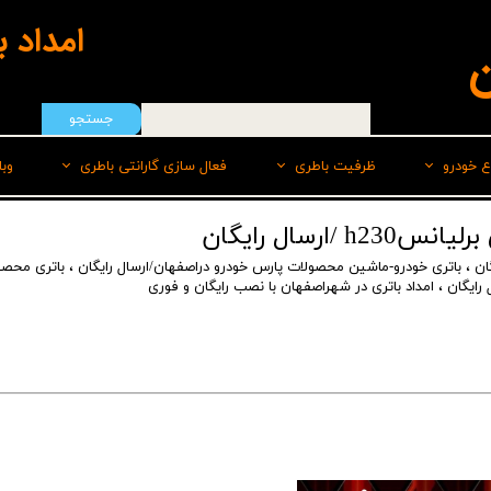
امداد 
ن
جستجو
ع خودرو
ظرفیت باطری
فعال سازی گارانتی باطری
وب
هیوندای
50 امپر
سپاهان باطری
ان
،
باتری خودرو-ماشین محصولات پارس خودرو دراصفهان/ارسال رایگان
،
باتری محصو
ایرانخودرو
55 امپر
برنا
رایگان
،
امداد باتری در شهراصفهان با نصب رایگان و فوری
رنو
60 امپر
پاسارگاد(لیدر)
سایپا
60 امپر پایه بلند L
صبا
ام وی امMVM
60 امپر پایه بلند R
وایا
تویوتا
66 امپر
کیا
70 امپر بلند L