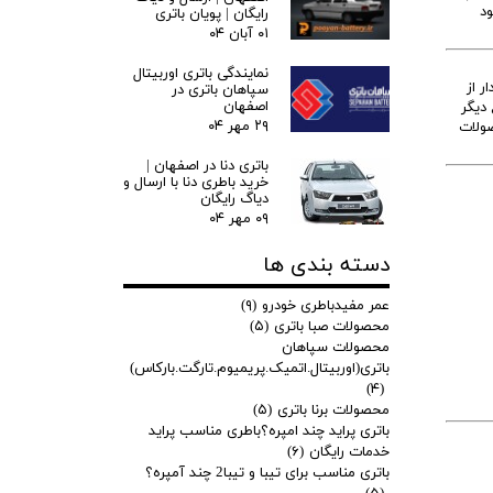
ود
رایگان | پویان باتری
۰۱ آبان ۰۴
نمایندگی باتری اوربیتال
توسط خریدار از
سپاهان باتری در
اصفهان
وع دیگر
۲۹ مهر ۰۴
تری با آمپر های 60 میباشد که محصولات
باتری دنا در اصفهان |
خرید باطری دنا با ارسال و
دیاگ رایگان
۰۹ مهر ۰۴
دسته بندی ها
عمر مفیدباطری خودرو
(۹)
محصولات صبا باتری
(۵)
محصولات سپاهان
باتری(اوربیتال.اتمیک.پریمیوم.تارگت.بارکاس)
(۴)
محصولات برنا باتری
(۵)
باتری پراید چند امپره؟باطری مناسب پراید
خدمات رایگان
(۶)
باتری مناسب برای تیبا و تیبا2 چند آمپره؟