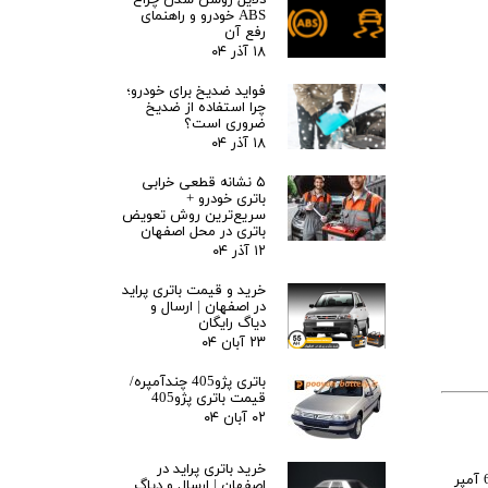
دلایل روشن شدن چراغ
ABS خودرو و راهنمای
رفع آن
۱۸ آذر ۰۴
فواید ضدیخ برای خودرو؛
چرا استفاده از ضدیخ
ضروری است؟
۱۸ آذر ۰۴
۵ نشانه قطعی خرابی
باتری خودرو +
سریع‌ترین روش تعویض
باتری در محل اصفهان
۱۲ آذر ۰۴
خرید و قیمت باتری پراید
در اصفهان | ارسال و
دیاگ رایگان
۲۳ آبان ۰۴
باتری پژو405 چندآمپره/
قیمت باتری پژو405
۰۲ آبان ۰۴
خرید باتری پراید در
است. کارخانه سازنده با توجه به میزان مصرف برق خودرو برلیانسh230 و خودروهای با پلتفرم مشابه از باطری60 آمپر
اصفهان | ارسال و دیاگ