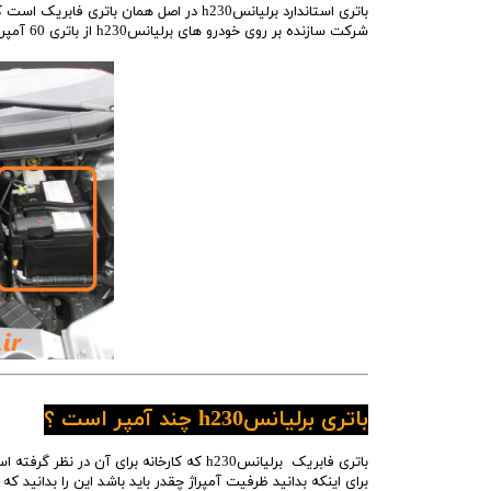
باتری استاندارد برلیانسh230 در اصل همان باتری فابریک است که کارخانه خودرو سازی هنگام تولید بر روی ماشین قرار میدهد
شرکت سازنده بر روی خودرو های برلیانسh230 از باتری 60 آمپری استفاده میکند.
باتری برلیانسh230 چند آمپر است ؟
برای اینکه بدانید ظرفیت آمپراژ چقدر باید باشد این را بدانید 