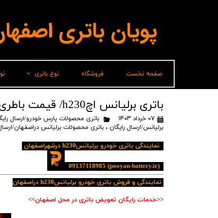
پویان باتری اصفها
صفحه نخست
فروشگاه
نوع باتری
نو
لیدر(پاسارگاد)
باتری برلیانس اچh230/ قیمت باطری برلیانسh230 /ارسال رایگان
۰۷ خرداد ۱۴۰۳
باتری محصولات پارس خودرو/ارسال رایگ
برناباتری
برلیانس/ارسال رایگان
،
باتری محصولات برلیانس دراصفهان/ارسال 
باتری شارک
نمایندگی باتری خودرو برلیانسh230 درشهراصفهان
سپاهان باتری
09137118985
(pooyan-battery.ir)
وایا باتری
نمایندگی و فروش باتری خودرو برلیانسh230 دراصفهان
صباباتری
<<خدمات رایگان تعویض باتری در محل اصفهان>>