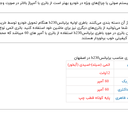
صوتی یا چراغ‌های ویژه در خودرو بهتر است از باتری با آمپراژ بالاتر در صورت وج
را برحسب نوع آن (اتمی یا اسیدی) و آمپراژ آن دسته بندی می‌کنند. باطری اولیه برلیانسh230 هنگام تحویل خودرو 
ین باتری 60 آمپر می‌باشد. البته شما می‌توانید از باتری‌های دیگری نیز برای ماشین خود استفاده کنید. باتری اتمی ن
باطری مصرفی برلیانسh230 می‌باشد.که توصیه متخصصان پویان باتری در مورد باطری برلیانسh230 استفاده از با
و کیفیتی خوب برخوردار هستند.
ب برلیانسh230 در اصفهان
اتمی (سیلد)-اسیدی (آبخور)
12ولت
ریک
60 آمپر
اکثری
60 آمپر
ظاهری
پایه کوتاه قطب چپ