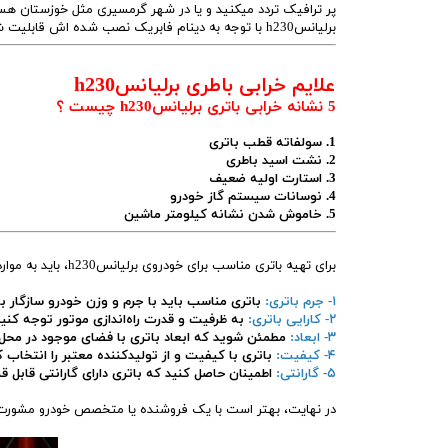
پر ترافیک تردد میکنید و یا در شهر گرمسیری مثل خوزستان هس
برلیانسh230 با توجه به دینام فابریک نصب شده اش قابلیت شارژ باتری 60 آمپری را دارد
علایم خرابی باطری برلیانسh230
5 نشانه خرابی باتری برلیانسh230 چیست ؟
1. سولفاته قطب باتری
2. نشت اسید باطری
3. استارت اولیه ضعیف
4. نوسانات سیستم گاز خودرو
5. خاموش شدن نشانه کیلومتر ماشین
برای تهیه باتری مناسب برای خودروی برلیانسh230، باید به موارد زیر توجه کنید:
۱- جرم باتری:
باتری مناسب باید با جرم و وزن خودرو سازگار با
۲- کارایی باتری:
به ظرفیت و قدرت راه‌اندازی موتور توجه کنید ت
۳- ابعاد:
مطمئن شوید که ابعاد باتری با فضای موجود در محل
۴- کیفیت:
باتری با کیفیت و از تولیدکننده معتبر را انتخاب 
۵- گارانتی:
اطمینان حاصل کنید که باتری دارای گارانتی قابل
در نهایت، بهتر است با یک فروشنده یا متخصص خودرو مشورت کن