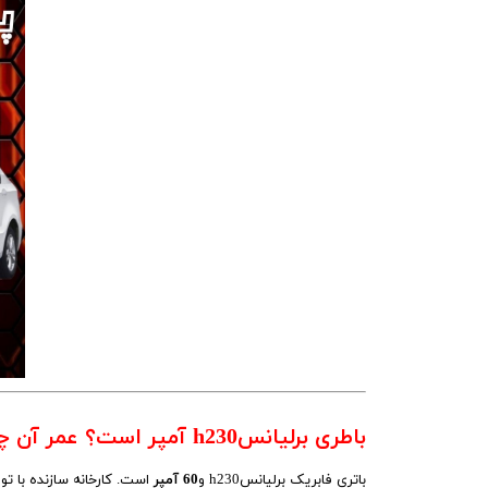
ج
باطری برلیانسh230 آمپر است؟ عمر آن چقدر است؟
باتری فابریک برلیانسh230 و
60 آمپر