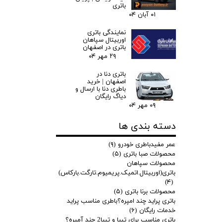
باتری
۰۱ آبان ۰۴
نمایندگی باتری
اوربیتال سپاهان
باتری در اصفهان
۲۹ مهر ۰۴
باتری دنا در
اصفهان | خرید
باطری دنا با ارسال و
دیاگ رایگان
۰۹ مهر ۰۴
دسته بندی ها
عمر مفیدباطری خودرو
(۹)
محصولات صبا باتری
(۵)
محصولات سپاهان
باتری(اوربیتال.اتمیک.پریمیوم.تارگت.بارکاس)
(۴)
محصولات برنا باتری
(۵)
باتری پراید چند امپره؟باطری مناسب پراید
خدمات رایگان
(۶)
باتری مناسب برای تیبا و تیبا2 چند آمپره؟