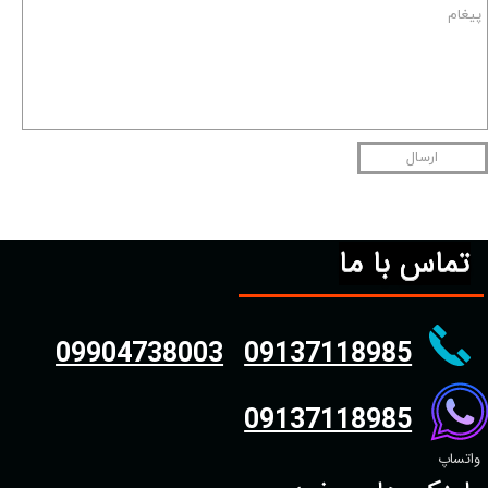
ارسال
تماس با ما
09904738003
09137118985
09137118985
واتساپ