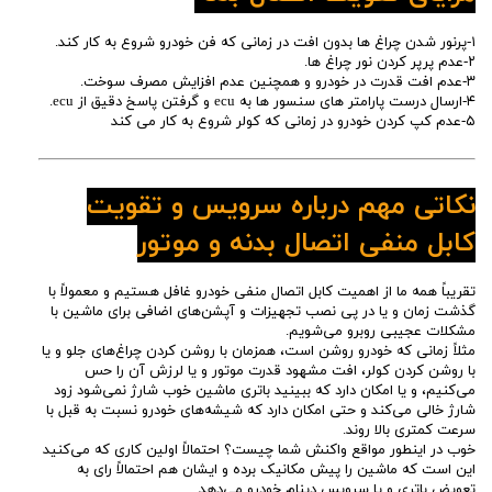
۱-پرنور شدن چراغ ها بدون افت در زمانی که فن خودرو شروع به کار کند.
۲-عدم پرپر کردن نور چراغ ها.
۳-عدم افت قدرت در خودرو و همچنین عدم افزایش مصرف سوخت.
۴-ارسال درست پارامتر های سنسور ها به ecu و گرفتن پاسخ دقیق از ecu.
۵-عدم کپ کردن خودرو در زمانی که کولر شروع به کار می کند
نکاتی مهم درباره سرویس و تقویت
کابل منفی اتصال بدنه و موتور
تقریباً همه ما از اهمیت کابل اتصال منفی خودرو غافل هستیم و معمولاً با
گذشت زمان و یا در پی نصب تجهیزات و آپشن‌های اضافی برای ماشین با
مشکلات عجیبی روبرو می‌شویم.
مثلاً زمانی که خودرو روشن است، همزمان با روشن کردن چراغ‌های جلو و یا
با روشن کردن کولر، افت مشهود قدرت موتور و یا لرزش آن را حس
می‌کنیم، و یا امکان دارد که ببینید باتری ماشین خوب شارژ نمی‌شود زود
شارژ خالی می‌کند و حتی امکان دارد که شیشه‌های خودرو نسبت به قبل با
سرعت کمتری بالا روند.
خوب در اینطور مواقع واکنش شما چیست؟ احتمالاً اولین کاری که می‌کنید
این است که ماشین را پیش مکانیک برده و ایشان هم احتمالاً رای به
تعویض باتری و یا سرویس دینام خودرو می‌دهد.