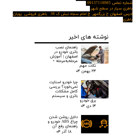
شماره تماس 09137118985
باطری سیار در سطح شهر.
ادرس اصفهان خ بزرگمهر. خ امام سجاد.نبش ک 38. باطری فروشی پویان
باطری
نوشته های اخیر
راهنمای نصب
باتری خودرو در
اصفهان | آموزش
مرحله‌به‌مرحله +
نکات مهم
۲۴ بهمن ۰۴
چرا خودرو استارت
نمی‌خورد؟ بررسی
کامل مشکلات
باتری و سیستم
برق خودرو
۱۴ دی ۰۴
دلایل روشن شدن
چراغ ABS خودرو و
راهنمای رفع آن
۱۸ آذر ۰۴