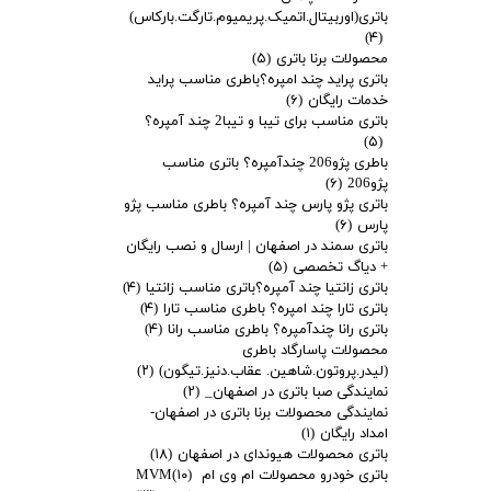
باتری(اوربیتال.اتمیک.پریمیوم.تارگت.بارکاس)
(۴)
محصولات برنا باتری
(۵)
باتری پراید چند امپره؟باطری مناسب پراید
خدمات رایگان
(۶)
باتری مناسب برای تیبا و تیبا2 چند آمپره؟
(۵)
باطری پژو206 چندآمپره؟ باتری مناسب
پژو206
(۶)
باتری پژو پارس چند آمپره؟ باطری مناسب پژو
پارس
(۶)
باتری سمند در اصفهان | ارسال و نصب رایگان
+ دیاگ تخصصی
(۵)
باتری زانتیا چند آمپره؟باتری مناسب زانتیا
(۴)
باتری تارا چند امپره؟ باطری مناسب تارا
(۴)
باتری رانا چندآمپره؟ باطری مناسب رانا
(۴)
محصولات پاسارگاد باطری
(لیدر.پروتون.شاهین. عقاب.دنیز.تیگون)
(۲)
نمایندگی صبا باتری در اصفهان_
(۲)
نمایندگی محصولات برنا باتری در اصفهان-
امداد رایگان
(۱)
باتری محصولات هیوندای در اصفهان
(۱۸)
باتری خودرو محصولات ام وی ام MVM
(۱۰)