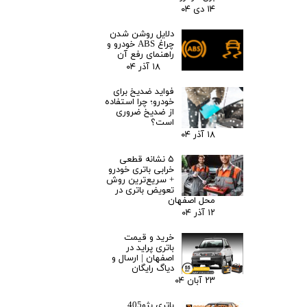
۱۴ دی ۰۴
دلایل روشن شدن
چراغ ABS خودرو و
راهنمای رفع آن
۱۸ آذر ۰۴
فواید ضدیخ برای
خودرو؛ چرا استفاده
از ضدیخ ضروری
است؟
۱۸ آذر ۰۴
۵ نشانه قطعی
خرابی باتری خودرو
+ سریع‌ترین روش
تعویض باتری در
محل اصفهان
۱۲ آذر ۰۴
خرید و قیمت
باتری پراید در
اصفهان | ارسال و
دیاگ رایگان
۲۳ آبان ۰۴
باتری پژو405