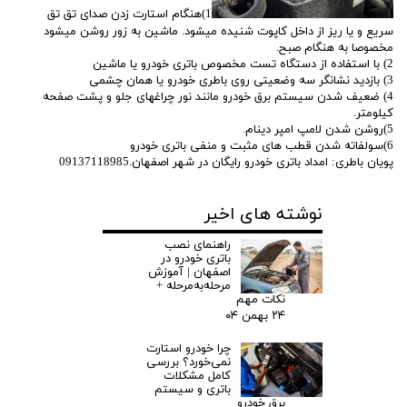
1)هنگام استارت زدن صدای تق تق
سریع و یا ریز از داخل کاپوت شنیده میشود. ماشین به زور روشن میشود
مخصوصا به هنگام صبح.
2) با استفاده از دستگاه تست مخصوص باتری خودرو یا ماشین
3) بازدید نشانگر سه وضعیتی روی باطری خودرو یا همان چشمی
4) ضعیف شدن سیستم برق خودرو مانند نور چراغهای جلو و پشت صفحه
کیلومتر.
5)روشن شدن لامپ امپر دینام.
6)سولفاته شدن قطب های مثبت و منفی باتری خودرو
پویان باطری: امداد باتری خودرو رایگان در شهر اصفهان.09137118985
نوشته های اخیر
راهنمای نصب
باتری خودرو در
اصفهان | آموزش
مرحله‌به‌مرحله +
نکات مهم
۲۴ بهمن ۰۴
چرا خودرو استارت
نمی‌خورد؟ بررسی
کامل مشکلات
باتری و سیستم
برق خودرو