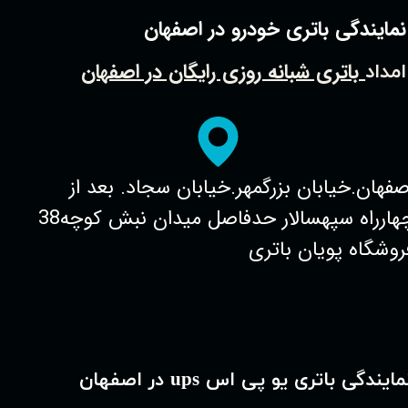
نمایندگی باتری خودرو در اصفهان
باتری شبانه روزی رایگان در اصفهان
امداد
صفهان.خیابان بزرگمهر.خیابان سجاد. بعد از
چهارراه سپهسالار حدفاصل میدان نبش کوچه38
روشگاه پویان باتری
مایندگی باتری یو پی اس ups در اصفهان