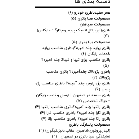
دسته بندی ها
عمر مفیدباطری خودرو
(۹)
محصولات صبا باتری
(۵)
محصولات سپاهان
باتری(اوربیتال.اتمیک.پریمیوم.تارگت.بارکاس)
(۴)
محصولات برنا باتری
(۵)
باتری پراید چند امپره؟باطری مناسب پراید
خدمات رایگان
(۶)
باتری مناسب برای تیبا و تیبا2 چند آمپره؟
(۵)
باطری پژو206 چندآمپره؟ باتری مناسب
پژو206
(۶)
باتری پژو پارس چند آمپره؟ باطری مناسب پژو
پارس
(۶)
باتری سمند در اصفهان | ارسال و نصب رایگان
+ دیاگ تخصصی
(۵)
باتری زانتیا چند آمپره؟باتری مناسب زانتیا
(۴)
باتری تارا چند امپره؟ باطری مناسب تارا
(۴)
باتری رانا چندآمپره؟ باطری مناسب رانا
(۴)
محصولات پاسارگاد باطری
(لیدر.پروتون.شاهین. عقاب.دنیز.تیگون)
(۲)
نمایندگی صبا باتری در اصفهان_
(۲)